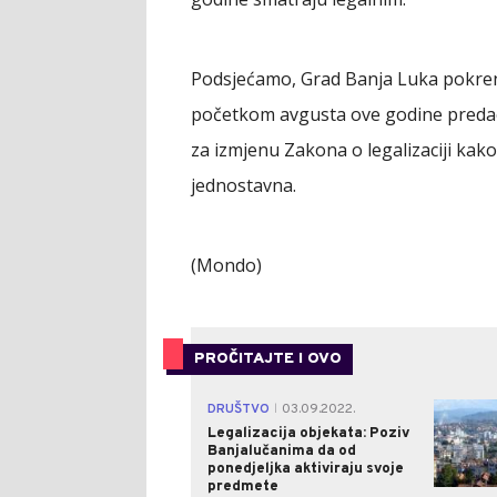
Podsjećamo, Grad Banja Luka pokrenuo
početkom avgusta ove godine predao 
za izmjenu Zakona o legalizaciji kako
jednostavna.
(Mondo)
PROČITAJTE I OVO
DRUŠTVO
03.09.2022.
|
Legalizacija objekata: Poziv
Banjalučanima da od
ponedjeljka aktiviraju svoje
predmete