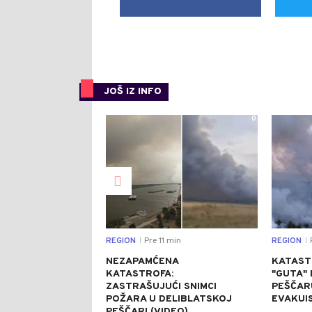
JOŠ IZ INFO
0
REGION
Pre 11 min
REGION
P
|
|
NEZAPAMĆENA
KATAST
KATASTROFA:
"GUTA"
ZASTRAŠUJUĆI SNIMCI
PEŠČARU
POŽARA U DELIBLATSKOJ
EVAKUI
PEŠČARI (VIDEO)