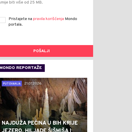
smije biti više od 25 MB.
Pristajete na
pravila korišćenja
Mondo
portala.
POŠALJI
MONDO REPORTAŽE
0
21.07.2026.
PUTOVANJA
NAJDUŽA PEĆINA U BIH KRIJE
JEZERO, HILJADE ŠIŠMIŠA I