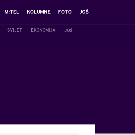
M:TEL
KOLUMNE
FOTO
JOŠ
SVIJET
EKONOMIJA
JOŠ