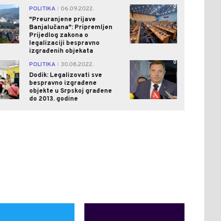
0
0
POLITIKA
06.09.2022.
|
"Preuranjene prijave
Banjalučana": Pripremljen
Prijedlog zakona o
legalizaciji bespravno
izgrađenih objekata
0
0
POLITIKA
30.08.2022.
|
Dodik: Legalizovati sve
bespravno izgrađene
objekte u Srpskoj građene
do 2013. godine