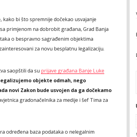
, kako bi što spremnije dočekao usvajanje
eo sa primjenom na dobrobit građana, Grad Banja
ataka o bespravno sagrađenim objektima
ainteresovani za novu besplatnu legalizaciju.
va saopštili da su
prijave građana Banje Luke
 legalizujemo objekte odmah, nego
da novi Zakon bude usvojen da ga dočekamo
avjetnica gradonačelnika za medije i šef Tima za
ira određena baza podataka o nelegalnim