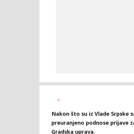
Dragana
AUTOR
0
Božić
Nakon što su iz Vlade Srpske s
preuranjeno podnose prijave za 
Gradska uprava.