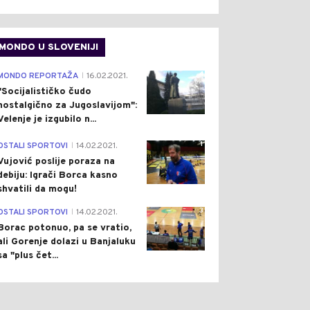
MONDO U SLOVENIJI
4
MONDO REPORTAŽA
16.02.2021.
|
"Socijalističko čudo
nostalgično za Jugoslavijom":
Velenje je izgubilo n...
1
OSTALI SPORTOVI
14.02.2021.
|
Vujović poslije poraza na
debiju: Igrači Borca kasno
shvatili da mogu!
3
OSTALI SPORTOVI
14.02.2021.
|
Borac potonuo, pa se vratio,
ali Gorenje dolazi u Banjaluku
sa "plus čet...