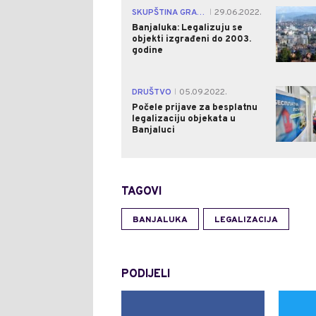
SKUPŠTINA GRADA
29.06.2022.
|
Banjaluka: Legalizuju se
objekti izgrađeni do 2003.
godine
DRUŠTVO
05.09.2022.
|
Počele prijave za besplatnu
legalizaciju objekata u
Banjaluci
TAGOVI
BANJALUKA
LEGALIZACIJA
PODIJELI