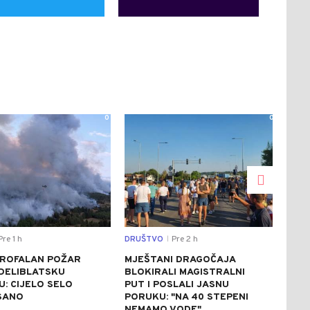
0
0
re 1 h
DRUŠTVO
Pre 2 h
REGI
|
ROFALAN POŽAR
MJEŠTANI DRAGOČAJA
VUČ
 DELIBLATSKU
BLOKIRALI MAGISTRALNI
ZEL
: CIJELO SELO
PUT I POSLALI JASNU
UKR
SANO
PORUKU: "NA 40 STEPENI
DOL
NEMAMO VODE"