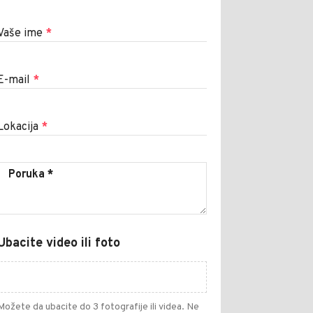
Vaše ime
*
E-mail
*
Lokacija
*
Ubacite video ili foto
Možete da ubacite do 3 fotografije ili videa. Ne