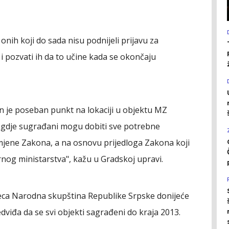
 onih koji do sada nisu podnijeli prijavu za
i i pozvati ih da to učine kada se okončaju
an je poseban punkt na lokaciji u objektu MZ
 gdje sugrađani mogu dobiti sve potrebne
zmjene Zakona, a na osnovu prijedloga Zakona koji
rnog ministarstva", kažu u Gradskoj upravi.
eca Narodna skupština Republike Srpske donijeće
edviđa da se svi objekti sagrađeni do kraja 2013.