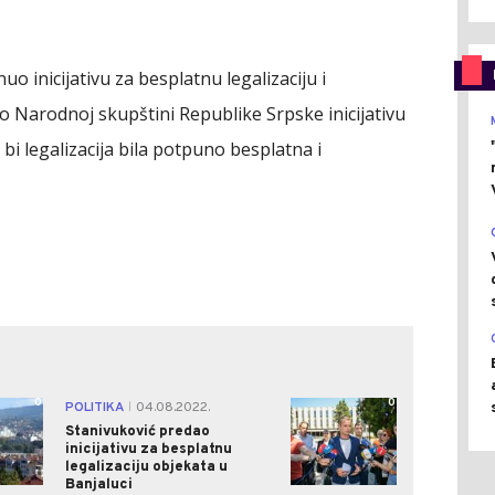
 inicijativu za besplatnu legalizaciju i
Narodnoj skupštini Republike Srpske inicijativu
 bi legalizacija bila potpuno besplatna i
0
0
POLITIKA
04.08.2022.
|
Stanivuković predao
inicijativu za besplatnu
legalizaciju objekata u
Banjaluci