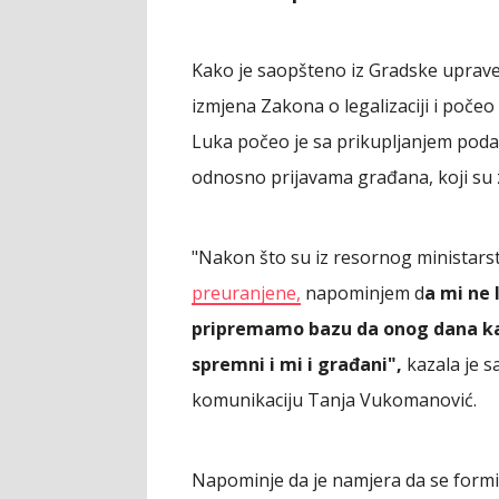
Kako je saopšteno iz Gradske uprave
izmjena Zakona o legalizaciji i poč
Luka počeo je sa prikupljanjem pod
odnosno prijavama građana, koji su z
"Nakon što su iz resornog ministarst
preuranjene,
napominjem d
a mi ne
pripremamo bazu da onog dana ka
spremni i mi i građani",
kazala je s
komunikaciju Tanja Vukomanović.
Napominje da je namjera da se form