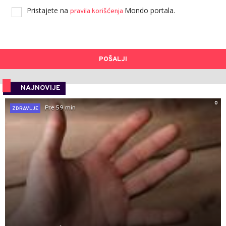
Pristajete na
Mondo portala.
pravila korišćenja
POŠALJI
NAJNOVIJE
0
Pre 59 min
ZDRAVLJE