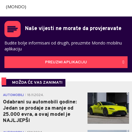
(MONDO)
Naše vijesti ne morate da provjeravate
Budite bolje informisani od drugih, preuzmite Mondo mobilnu
aplikaciju
PREUZMI APLIKACIJU
MOŽDA ĆE VAS ZANIMATI
0
AUTOMOBILI
18.11.2024.
|
Odabrani su automobili godine:
Jedan se prodaje za manje od
25.000 evra, a ovaj model je
NAJLJEPŠI
0