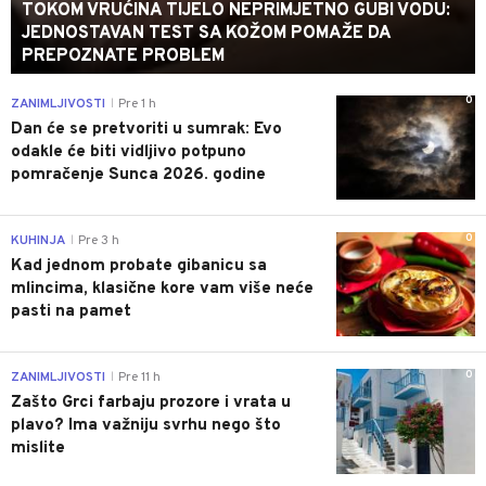
TOKOM VRUĆINA TIJELO NEPRIMJETNO GUBI VODU:
JEDNOSTAVAN TEST SA KOŽOM POMAŽE DA
PREPOZNATE PROBLEM
0
ZANIMLJIVOSTI
Pre 1 h
|
Dan će se pretvoriti u sumrak: Evo
odakle će biti vidljivo potpuno
pomračenje Sunca 2026. godine
0
KUHINJA
Pre 3 h
|
Kad jednom probate gibanicu sa
mlincima, klasične kore vam više neće
pasti na pamet
0
ZANIMLJIVOSTI
Pre 11 h
|
Zašto Grci farbaju prozore i vrata u
plavo? Ima važniju svrhu nego što
mislite