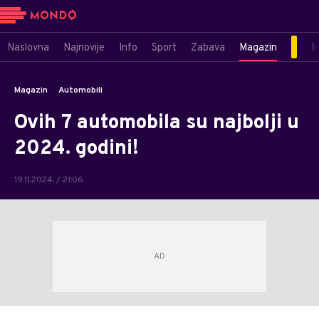
Naslovna
Najnovije
Info
Sport
Zabava
Magazin
M
Magazin
Automobili
Ovih 7 automobila su najbolji u
2024. godini!
19.11.2024. / 21:06