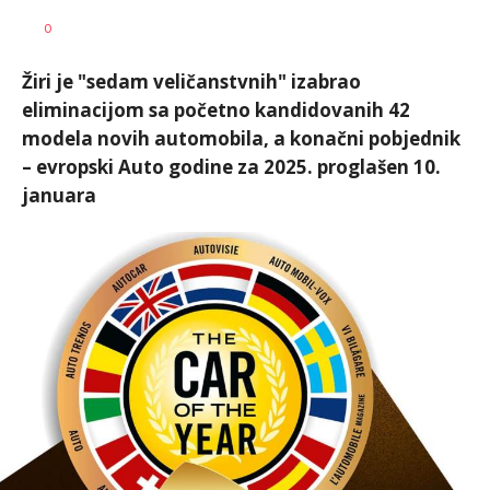
Miloš B.
AUTOR
0
Jovanović
Žiri je "sedam veličanstvnih" izabrao
eliminacijom sa početno kandidovanih 42
modela novih automobila, a konačni pobjednik
– evropski Auto godine za 2025. proglašen 10.
januara