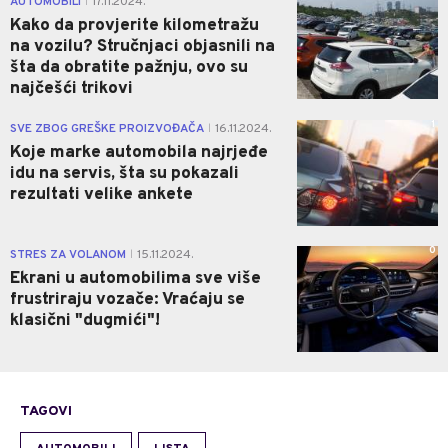
AUTOMOBILI
17.11.2024.
|
Kako da provjerite kilometražu
na vozilu? Stručnjaci objasnili na
šta da obratite pažnju, ovo su
najčešći trikovi
1
SVE ZBOG GREŠKE PROIZVOĐAČA
16.11.2024.
|
Koje marke automobila najrjeđe
idu na servis, šta su pokazali
rezultati velike ankete
0
STRES ZA VOLANOM
15.11.2024.
|
Ekrani u automobilima sve više
frustriraju vozače: Vraćaju se
klasični "dugmići"!
TAGOVI