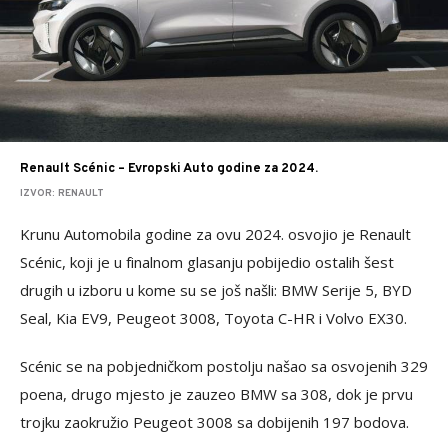
Renault Scénic – Evropski Auto godine za 2024.
IZVOR: RENAULT
Krunu Automobila godine za ovu 2024. osvojio je Renault
Scénic, koji je u finalnom glasanju pobijedio ostalih šest
drugih u izboru u kome su se još našli: BMW Serije 5, BYD
Seal, Kia EV9, Peugeot 3008, Toyota C-HR i Volvo EX30.
Scénic se na pobjedničkom postolju našao sa osvojenih 329
poena, drugo mjesto je zauzeo BMW sa 308, dok je prvu
trojku zaokružio Peugeot 3008 sa dobijenih 197 bodova.