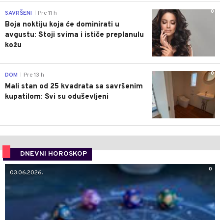
0
SAVRŠENI
Pre 11 h
|
Boja noktiju koja će dominirati u
avgustu: Stoji svima i ističe preplanulu
kožu
0
DOM
Pre 13 h
|
Mali stan od 25 kvadrata sa savršenim
kupatilom: Svi su oduševljeni
DNEVNI HOROSKOP
0
03.06.2026.