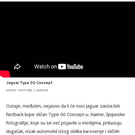
Jaguar Type 00 Concept
IZVOR: YOUTUBE / JAGUAR
Ostaje, međutim, nejasno da li će novi Jaguar zaista biti
fastback kupe sličan Type 00 Concept-u. Naime, špijunske
fotografije, koje su se već pojavile u medijima, prikazuju
dugačak, nizak automobil istog oblika karoserije i sličnih