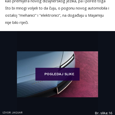
kao premijera novog dizajnerskog jezika, pa i pored toga
što bi mnogi voljeli to da čuju, o pogonu novog automobila i
ostaloj "mehanici" i "elektronici", na događaju u Majamiju
nije bilo riječi.
POGLEDAJ SLIKE
IZVOR: JAGUAR
Br. slika: 16