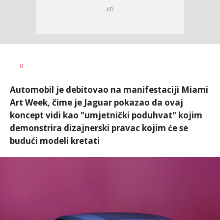
Miloš B.
AUTOR
0
Jovanović
Automobil je debitovao na manifestaciji Miami
Art Week, čime je Jaguar pokazao da ovaj
koncept vidi kao "umjetnički poduhvat" kojim
demonstrira dizajnerski pravac kojim će se
budući modeli kretati