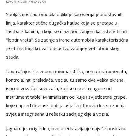
IZVOR: X.COM / @JAGUAR
Spoljašnjost automobila odlikuje karoserija jednostavnih
linija, karakteristična dugačka hauba koja se pretapa u
fastback kabinu, u koju se ulazi podizanjem karakterističnih
"leptir vrata". Sa zadnje strane automobila karakateristična
je strma linija krova i odsustvo zadnjeg vetrobranskog
stakla.
Unutrašnjost je veoma minimalistička, nema instrumenata,
kontrola, niti prekidača, već su tu samo dva velika ekrana,
ispred vozača i suvozača, koji se okreću nagore od
instrument table. Minimalizam odlikuje i svjetlostne grupe,
koje napred čine uski dublje usječeni farovi, dok su zadnja
svjetla integrisana u rešetku zadnjeg dijela vozila.
Jaguaru je, očigledno, ovo predstavljanje najviše poslužilo