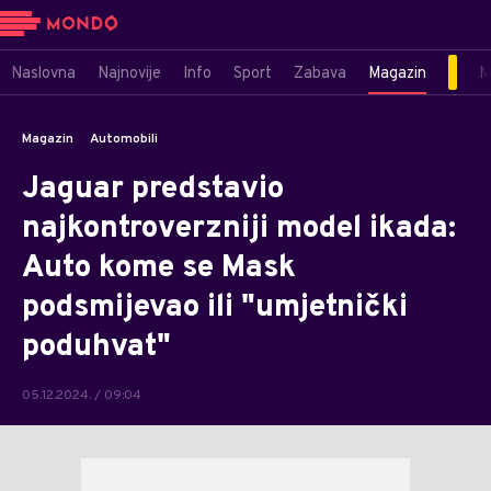
Naslovna
Najnovije
Info
Sport
Zabava
Magazin
M
Magazin
Automobili
Jaguar predstavio
najkontroverzniji model ikada:
Auto kome se Mask
podsmijevao ili "umjetnički
poduhvat"
05.12.2024. / 09:04