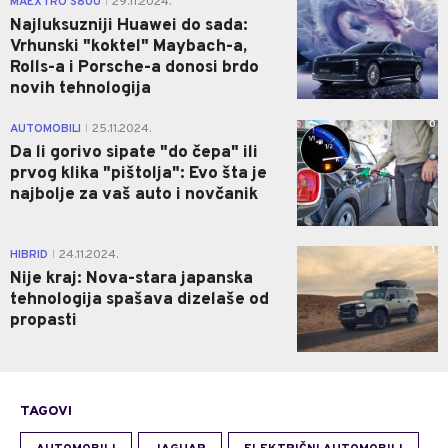
MAEXTRO S800
29.11.2024.
|
Najluksuzniji Huawei do sada:
Vrhunski "koktel" Maybach-a,
Rolls-a i Porsche-a donosi brdo
novih tehnologija
0
AUTOMOBILI
25.11.2024.
|
Da li gorivo sipate "do čepa" ili
prvog klika "pištolja": Evo šta je
najbolje za vaš auto i novčanik
1
HIBRID
24.11.2024.
|
Nije kraj: Nova-stara japanska
tehnologija spašava dizelaše od
propasti
TAGOVI