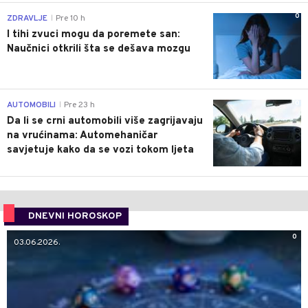
0
ZDRAVLJE
Pre 10 h
|
I tihi zvuci mogu da poremete san:
Naučnici otkrili šta se dešava mozgu
0
AUTOMOBILI
Pre 23 h
|
Da li se crni automobili više zagrijavaju
na vrućinama: Automehaničar
savjetuje kako da se vozi tokom ljeta
DNEVNI HOROSKOP
0
03.06.2026.