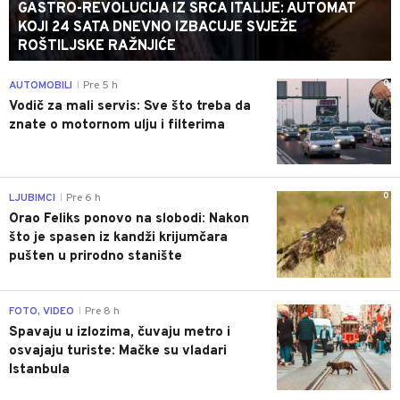
GASTRO-REVOLUCIJA IZ SRCA ITALIJE: AUTOMAT
KOJI 24 SATA DNEVNO IZBACUJE SVJEŽE
ROŠTILJSKE RAŽNJIĆE
0
AUTOMOBILI
Pre 5 h
|
Vodič za mali servis: Sve što treba da
znate o motornom ulju i filterima
0
LJUBIMCI
Pre 6 h
|
Orao Feliks ponovo na slobodi: Nakon
što je spasen iz kandži krijumčara
pušten u prirodno stanište
0
FOTO, VIDEO
Pre 8 h
|
Spavaju u izlozima, čuvaju metro i
osvajaju turiste: Mačke su vladari
Istanbula