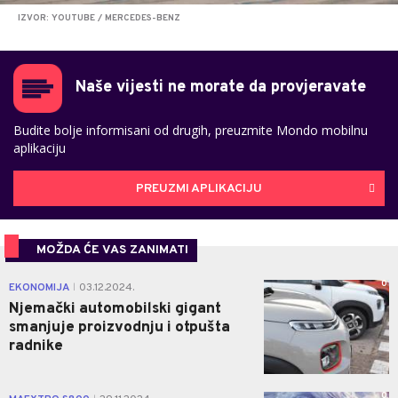
IZVOR: YOUTUBE / MERCEDES-BENZ
Naše vijesti ne morate da provjeravate
Budite bolje informisani od drugih, preuzmite Mondo mobilnu
aplikaciju
PREUZMI APLIKACIJU
MOŽDA ĆE VAS ZANIMATI
0
EKONOMIJA
03.12.2024.
|
Njemački automobilski gigant
smanjuje proizvodnju i otpušta
radnike
0