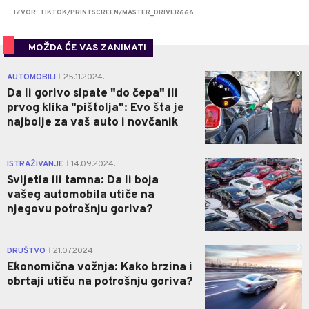
IZVOR: TIKTOK/PRINTSCREEN/MASTER_DRIVER666
MOŽDA ĆE VAS ZANIMATI
0
AUTOMOBILI
25.11.2024.
|
Da li gorivo sipate "do čepa" ili
prvog klika "pištolja": Evo šta je
najbolje za vaš auto i novčanik
0
ISTRAŽIVANJE
14.09.2024.
|
Svijetla ili tamna: Da li boja
vašeg automobila utiče na
njegovu potrošnju goriva?
0
DRUŠTVO
21.07.2024.
|
Ekonomična vožnja: Kako brzina i
obrtaji utiču na potrošnju goriva?