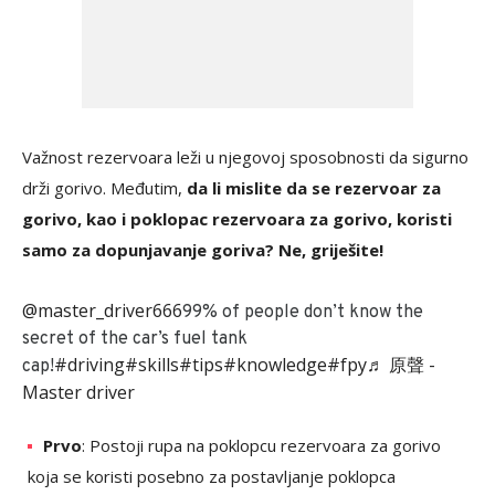
Važnost rezervoara leži u njegovoj sposobnosti da sigurno
drži gorivo. Međutim,
da li mislite da se rezervoar za
gorivo, kao i poklopac rezervoara za gorivo, koristi
samo za dopunjavanje goriva? Ne, griješite!
@master_driver666
99% of people don’t know the
secret of the car’s fuel tank
#driving
#skills
#tips
#knowledge
#fpy
♬ 原聲 -
cap!
Master driver
Prvo
: Postoji rupa na poklopcu rezervoara za gorivo
koja se koristi posebno za postavljanje poklopca