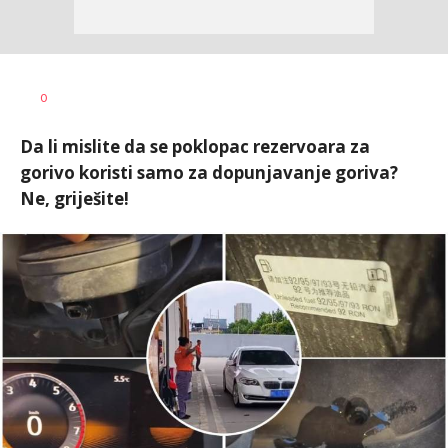
Uroš
AUTOR
0
Matejić
Da li mislite da se poklopac rezervoara za
gorivo koristi samo za dopunjavanje goriva?
Ne, griješite!