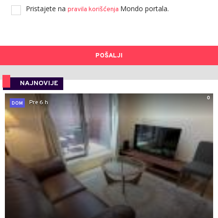
Pristajete na
Mondo portala.
pravila korišćenja
POŠALJI
NAJNOVIJE
0
Pre 6 h
DOM