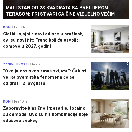
MALI STAN OD 28 KVADRATA SA PRELIJEPOM
TERASOM: TRI STVARI GA ČINE VIZUELNO VEĆIM
0
DOM
Pre 7 h
|
Glatki i sjajni zidovi odlaze u prošlost,
ovi su novi hit: Trend koji će osvojiti
domove u 2027. godini
0
ZANIMLJIVOSTI
Pre 9 h
|
"Ovo je doslovno smak svijeta": Čak tri
velika svemirska fenomena će se
odigrati 12. avgusta
0
DOM
Pre 10 h
|
Zaboravite klasične trpezarije, totalno
su demode: Ovo su hit kombinacije koje
oduševe svakog