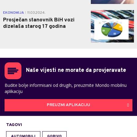
0
EKONOMIJA
11.03.2024.
|
Prosječan stanovnik BiH vozi
dizelaša starog 17 godina
Naše vijesti ne morate da provjeravate
Budite bolje informisani od drugih, preuzmite Mondo mobilnu
aplikaciju
PREUZMI APLIKACIJU
TAGOVI
AUTOMOBILI
GORIVO