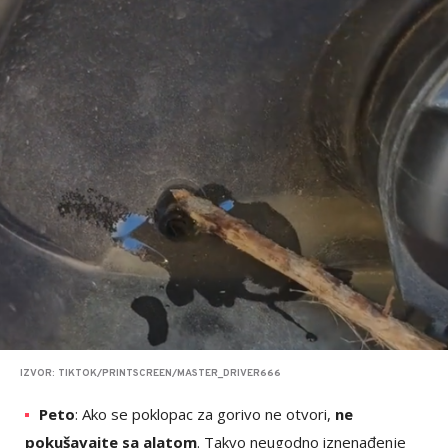
IZVOR: TIKTOK/PRINTSCREEN/MASTER_DRIVER666
Peto
: Ako se poklopac za gorivo ne otvori,
ne
pokušavajte sa alatom
. Takvo neugodno iznenađenje