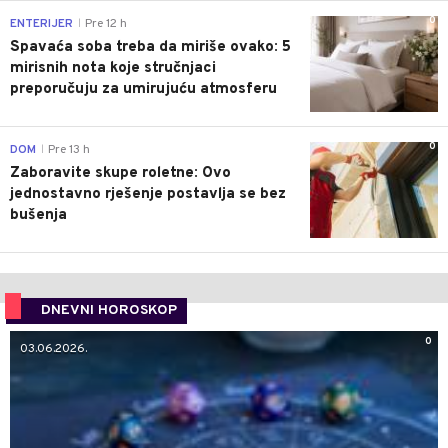
0
ENTERIJER
Pre 12 h
|
Spavaća soba treba da miriše ovako: 5
mirisnih nota koje stručnjaci
preporučuju za umirujuću atmosferu
0
DOM
Pre 13 h
|
Zaboravite skupe roletne: Ovo
jednostavno rješenje postavlja se bez
bušenja
DNEVNI HOROSKOP
0
03.06.2026.