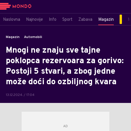
Naslovna
Najnovije
Info
Sport
Zabava
Magazin
M
Magazin
Automobili
Mnogi ne znaju sve tajne
poklopca rezervoara za gorivo:
Postoji 5 stvari, a zbog jedne
može doći do ozbiljnog kvara
13.12.2024. / 17:04