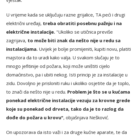
vještak.
U vrijeme kada se uključuju razne grijalice, TA peći i drugi
električni uređaji,
treba obratiti posebnu pažnju i na
električne instalacije.
"Ukoliko se utičnica previše
zagrijava,
to može biti znak da nešto nije u redu sa
instalacijama.
Uvijek je bolje promijeniti, kupiti novu, platiti
majstora da to uradi kako valja. U svakom slučaju je to
mnogo jefitinije od požara, koji može uništiti cijelo
domaćinstvo, pa i ubiti nekog. Isti princip je za instalacije u
zidu. Dovoljno je prisloniti ruku i ukoliko osjetite da je toplo,
to znači da nešto nije u redu.
Problem je što se u kućama
ponekad električne instalacije vezuju za krovne grede
koje su ponekad od drveta, tako da je to razlog da
dođe do požara u krovu"
, objašnjava Nešković.
On upozorava da isto važi i za druge kućne aparate, te da