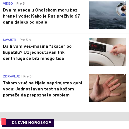
0
VIDEO
Pre 5 h
|
Dva mjeseca u Ohotskom moru bez
hrane i vode: Kako je Rus preživio 67
dana daleko od obale
0
SAVJETI
Pre 5 h
|
Da li vam veš-mašina "skače" po
kupatilu? Uz jednostavan trik
centrifuga će biti mnogo tiša
0
ZDRAVLJE
Pre 8 h
|
Tokom vrućina tijelo neprimjetno gubi
vodu: Jednostavan test sa kožom
pomaže da prepoznate problem
DNEVNI HOROSKOP