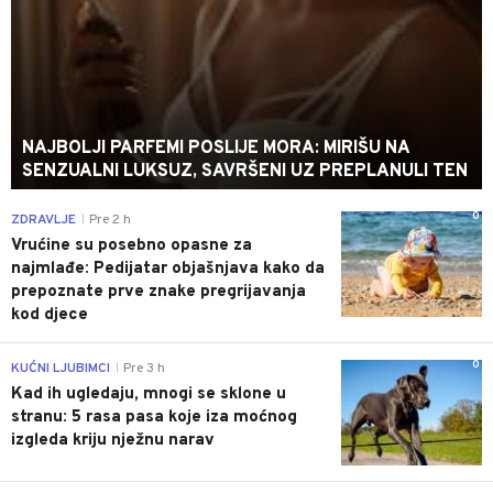
NAJBOLJI PARFEMI POSLIJE MORA: MIRIŠU NA
SENZUALNI LUKSUZ, SAVRŠENI UZ PREPLANULI TEN
0
ZDRAVLJE
Pre 2 h
|
Vrućine su posebno opasne za
najmlađe: Pedijatar objašnjava kako da
prepoznate prve znake pregrijavanja
kod djece
0
KUĆNI LJUBIMCI
Pre 3 h
|
Kad ih ugledaju, mnogi se sklone u
stranu: 5 rasa pasa koje iza moćnog
izgleda kriju nježnu narav