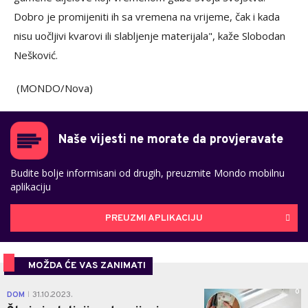
Dobro je promijeniti ih sa vremena na vrijeme, čak i kada
nisu uočljivi kvarovi ili slabljenje materijala", kaže Slobodan
Nešković.
(MONDO/Nova)
Naše vijesti ne morate da provjeravate
Budite bolje informisani od drugih, preuzmite Mondo mobilnu
aplikaciju
PREUZMI APLIKACIJU
MOŽDA ĆE VAS ZANIMATI
0
DOM
31.10.2023.
|