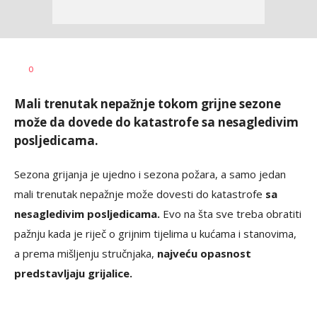
Dragana
AUTOR
0
Božić
Mali trenutak nepažnje tokom grijne sezone
može da dovede do katastrofe sa nesagledivim
posljedicama.
Sezona grijanja je ujedno i sezona požara, a samo jedan
mali trenutak nepažnje može dovesti do katastrofe
sa
nesagledivim posljedicama.
Evo na šta sve treba obratiti
pažnju kada je riječ o grijnim tijelima u kućama i stanovima,
a prema mišljenju stručnjaka,
najveću opasnost
predstavljaju grijalice.