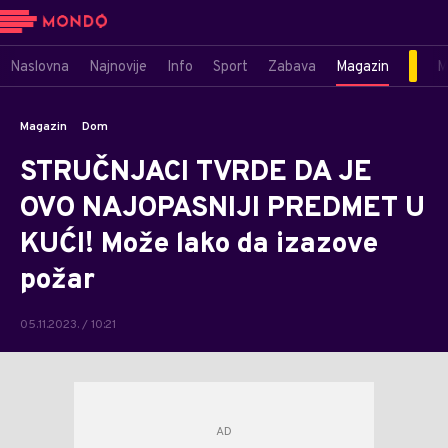
Naslovna
Najnovije
Info
Sport
Zabava
Magazin
M
Magazin
Dom
STRUČNJACI TVRDE DA JE
OVO NAJOPASNIJI PREDMET U
KUĆI! Može lako da izazove
požar
05.11.2023. / 10:21