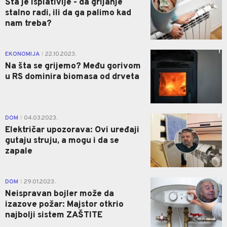
Šta je isplativije - da grijanje
stalno radi, ili da ga palimo kad
nam treba?
1
EKONOMIJA
22.10.2023.
|
Na šta se grijemo? Među gorivom
u RS dominira biomasa od drveta
0
DOM
04.03.2023.
|
Električar upozorava: Ovi uređaji
gutaju struju, a mogu i da se
zapale
0
DOM
29.01.2023.
|
Neispravan bojler može da
izazove požar: Majstor otkrio
najbolji sistem ZAŠTITE