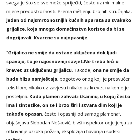
svega je što se sve može spriječiti, često uz minimalne
mjere predostrožnosti. Prema mišljenju brojnih stručnjaka,
jedan od najsmrtonosnijih kućnih aparata su svakako
grijalice, koja mnoga domaćinstva koriste da bi se
dogrijavali. Kvarcne su najopasnije.
"
Grijalica ne smije da ostane uključena dok ljudi
spavaju, to je najosnovniji savjet.
Ne treba leći u
krevet uz uključenu grijalicu.
Takođe,
ona ne smije da
bude blizu namještaja
, pogotovo onog koji je presvučen
tekstilom, nikako uz zavjesu i nikako uz krevet na kome je
posteljina.
Kada plamen zahvati tkaninu, u kojoj često
ima i sintetike, on se i brzo širi i stvara dim koji je
takođe opasan
, često i opasniji od samog plamena“,
objašnjava Slobodan Nešković, bivši inspektor odjeljenja za
otkrivanje uzroka požara, eksplozija i havarija i sudski