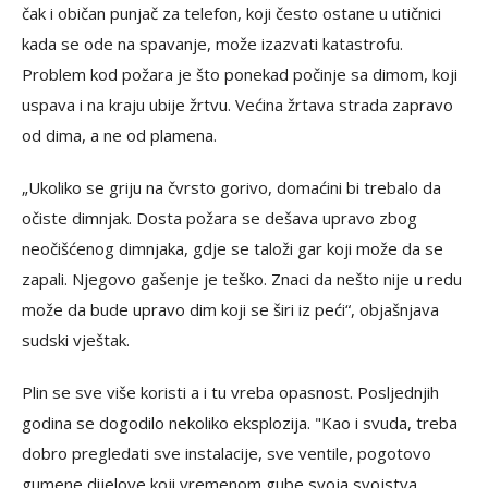
čak i običan punjač za telefon, koji često ostane u utičnici
kada se ode na spavanje, može izazvati katastrofu.
Problem kod požara je što ponekad počinje sa dimom, koji
uspava i na kraju ubije žrtvu. Većina žrtava strada zapravo
od dima, a ne od plamena.
„Ukoliko se griju na čvrsto gorivo, domaćini bi trebalo da
očiste dimnjak. Dosta požara se dešava upravo zbog
neočišćenog dimnjaka, gdje se taloži gar koji može da se
zapali. Njegovo gašenje je teško. Znaci da nešto nije u redu
može da bude upravo dim koji se širi iz peći“, objašnjava
sudski vještak.
Plin se sve više koristi a i tu vreba opasnost. Posljednjih
godina se dogodilo nekoliko eksplozija. "Kao i svuda, treba
dobro pregledati sve instalacije, sve ventile, pogotovo
gumene dijelove koji vremenom gube svoja svojstva.