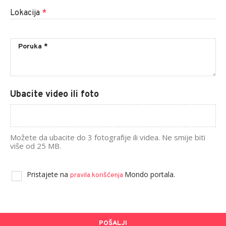
Lokacija
*
Ubacite video ili foto
Možete da ubacite do 3 fotografije ili videa. Ne smije biti
više od 25 MB.
Pristajete na
Mondo portala.
pravila korišćenja
POŠALJI