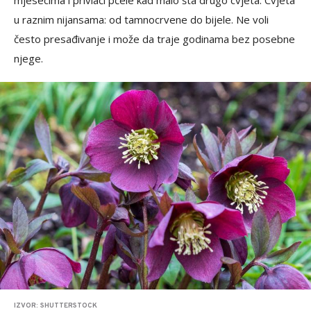
mjesecima i privlači pčele kad malo šta drugo cvjeta. Cvjeta
u raznim nijansama: od tamnocrvene do bijele. Ne voli
često presađivanje i može da traje godinama bez posebne
njege.
IZVOR: SHUTTERSTOCK