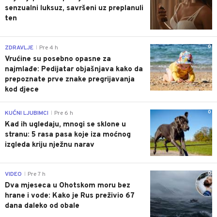
senzualni luksuz, savršeni uz preplanuli
ten
0
ZDRAVLJE
Pre 4 h
|
Vrućine su posebno opasne za
najmlađe: Pedijatar objašnjava kako da
prepoznate prve znake pregrijavanja
kod djece
0
KUĆNI LJUBIMCI
Pre 6 h
|
Kad ih ugledaju, mnogi se sklone u
stranu: 5 rasa pasa koje iza moćnog
izgleda kriju nježnu narav
0
VIDEO
Pre 7 h
|
Dva mjeseca u Ohotskom moru bez
hrane i vode: Kako je Rus preživio 67
dana daleko od obale