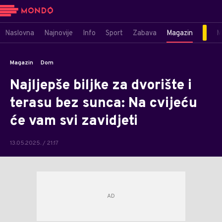
Naslovna
Najnovije
Info
Sport
Zabava
Magazin
M
Magazin
Dom
Najljepše biljke za dvorište i
terasu bez sunca: Na cvijeću
će vam svi zavidjeti
13.05.2025. / 21:17