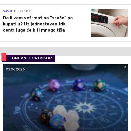
0
SAVJETI
Pre 8 h
|
Da li vam veš-mašina "skače" po
kupatilu? Uz jednostavan trik
centrifuga će biti mnogo tiša
DNEVNI HOROSKOP
0
03.06.2026.