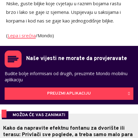
Niske, guste biljke koje cvjetaju u raznim bojama rastu
brzo i lako se gaje iz sjemena. Uspijevaju u saksijama i
korpama i kod nas se gaje kao jednogodišnje biljke.
(
Lepa i srećna
/Mondo)
Naše vijesti ne morate da provjeravate
Budite bolje informisani od drugih, preuzmite Mondo mobilnu
aplikaciju
PREUZMI APLIKACIJU
MOŽDA ĆE VAS ZANIMATI
Kako da napravite efektnu fontanu za dvorište ili
terasu: Privlači sve poglede, a treba samo malo para