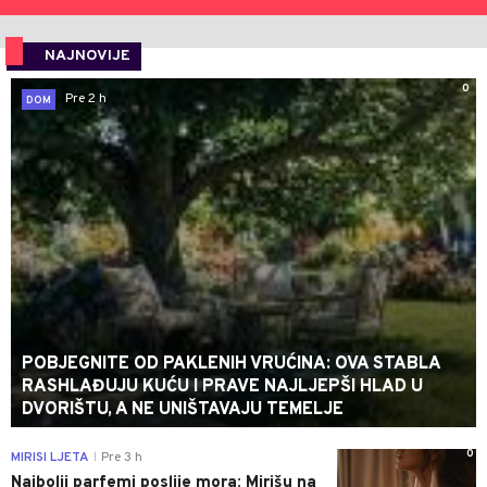
NAJNOVIJE
0
Pre 2 h
DOM
POBJEGNITE OD PAKLENIH VRUĆINA: OVA STABLA
RASHLAĐUJU KUĆU I PRAVE NAJLJEPŠI HLAD U
DVORIŠTU, A NE UNIŠTAVAJU TEMELJE
0
MIRISI LJETA
Pre 3 h
|
Najbolji parfemi poslije mora: Mirišu na