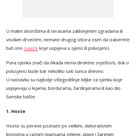
U malim dvorištima ili terasama zaklonjenim zgradama ili
visokim drvećem, nemate drugog izbora osim da izaberete
baš ono
cvijeće
koje uspijeva u sjenci ili polusjenci.
Puna sjenka znači da nikada nema direktne svjetlosti, dok u
polusjenci bude bar nekoliko sati sunca dnevno.
U nastavku su najbolje višegodišnje biljke za sjenku koje
uspijevaju u lejama, bordurama, žardinjerama ili kao dio
šumske bašte.
1. Hoste
Hoste su perene poznate po velikim, dekorativnim
listovima u raznim nijansama zelene, plave i šarenim