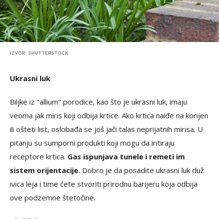
IZVOR: SHUTTERSTOCK
Ukrasni luk
Biljke iz "allium" porodice, kao što je ukrasni luk, imaju
veoma jak miris koji odbija krtice. Ako krtica naiđe na korijen
ili ošteti list, oslobađa se još jači talas neprijatnih mirisa. U
pitanju su sumporni produkti koji mogu da iritiraju
receptore krtica.
Gas ispunjava tunele i remeti im
sistem orijentacije.
Dobro je da posadite ukrasni luk duž
ivica leja i time ćete stvoriti prirodnu barijeru koja odbija
ove podzemne štetočine.