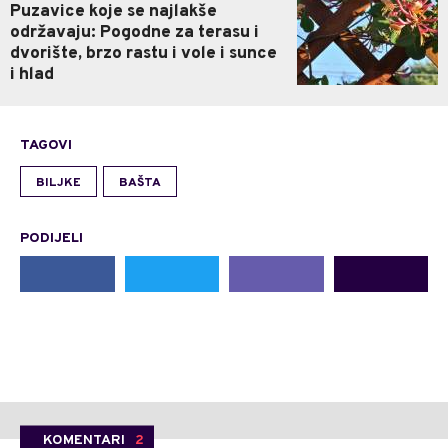
Puzavice koje se najlakše
održavaju: Pogodne za terasu i
dvorište, brzo rastu i vole i sunce
i hlad
TAGOVI
BILJKE
BAŠTA
PODIJELI
KOMENTARI
2