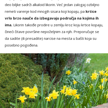
deo biljke sadrži alkaloid likorin. Već jedan zalogaj ozbiljno
remeti varenje kod mnogih sisara koji kopaju, pa
krtice
vrlo brzo nauče da izbegavaju područja na kojima ih
ima.
Likorin takođe prodire u zemlju kroz koju krtice kopaju,
čineći čitave površine nepoželjnim za njih. Preporučuje se
da sadite (ili presadite) narcise na mesta u bašti koja su
posebno pogođena.