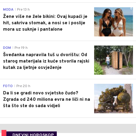
0
MODA
Pre 13 h
|
Žene više ne žele bikini: Ovaj kupaći je
hit, sakriva stomak, a nosi se i poslije
mora uz suknje i pantalone
0
DOM
Pre 19 h
|
Šveđanka napravila tuš u dvorištu: Od
starog materijala iz kuće stvorila rajski
kutak za ljetnje osvježenje
0
FOTO
Pre 20 h
|
Da li se gradi novo svjetsko čudo?
Zgrada od 240 miliona evra ne liči ni na
šta što ste do sada vidjeli
DNEVNI HOROSKOP