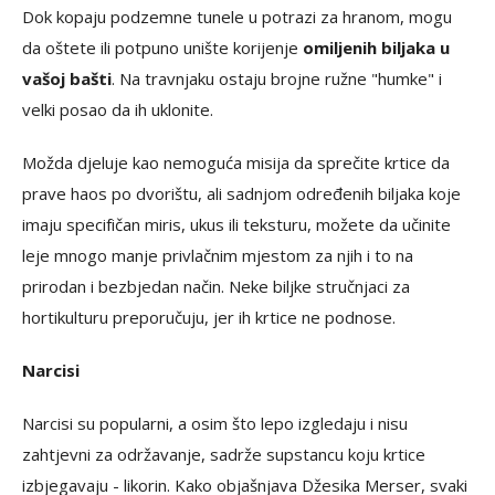
Dok kopaju podzemne tunele u potrazi za hranom, mogu
da oštete ili potpuno unište korijenje
omiljenih biljaka u
vašoj bašti
. Na travnjaku ostaju brojne ružne "humke" i
velki posao da ih uklonite.
Možda djeluje kao nemoguća misija da sprečite krtice da
prave haos po dvorištu, ali sadnjom određenih biljaka koje
imaju specifičan miris, ukus ili teksturu, možete da učinite
leje mnogo manje privlačnim mjestom za njih i to na
prirodan i bezbjedan način. Neke biljke stručnjaci za
hortikulturu preporučuju, jer ih krtice ne podnose.
Narcisi
Narcisi su popularni, a osim što lepo izgledaju i nisu
zahtjevni za održavanje, sadrže supstancu koju krtice
izbjegavaju - likorin. Kako objašnjava Džesika Merser, svaki