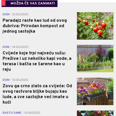
MOŽDA ĆE VAS ZANIMATI
0
DOM
15.06.2025.
|
Paradajz raste kao lud od ovog
đubriva: Prirodan kompost od
jednog sastojka
0
DOM
14.06.2025.
|
Cvijeće koje trpi najveću sušu:
Prežive i uz nekoliko kapi vode, a
terasa i bašta se šarene kao u
raju
0
DOM
13.06.2025.
|
Zovu ga crno zlato za cvijeće: Od
ovog rastvora biljke bujaju kao
lude, a sve sastojke već imate u
kući
0
RASTU SAME
13.06.2025.
|