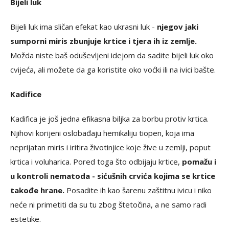
Bijeli luk
Bijeli luk ima sličan efekat kao ukrasni luk -
njegov jaki
sumporni miris zbunjuje krtice i tjera ih iz zemlje.
Možda niste baš oduševljeni idejom da sadite bijeli luk oko
cvijeća, ali možete da ga koristite oko voćki ili na ivici bašte.
Kadifice
Kadifica je još jedna efikasna biljka za borbu protiv krtica.
Njihovi korijeni oslobađaju hemikaliju tiopen, koja ima
neprijatan miris i iritira životinjice koje žive u zemlji, poput
krtica i voluharica. Pored toga što odbijaju krtice,
pomažu i
u kontroli nematoda - sićušnih crvića kojima se krtice
takođe hrane.
Posadite ih kao šarenu zaštitnu ivicu i niko
neće ni primetiti da su tu zbog štetočina, a ne samo radi
estetike.