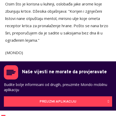
Osim što je korisna u kuhinji, oslobađa jake arome koje
zbunjuju krtice. Džesika objašnjava: "Korijen i zgnječeni
listovi nane otpuštaju mentol, mirisno ulje koje ometa
receptor krtica za pronalaženje hrane. Pošto se nana brzo
širi, preporučujem da je sadite u saksijama bez dna ili u
ograđenim lejama."
(MONDO)
Naše vijesti ne morate da provjeravate
Budite bolje informisani od drugih, preuzmite Mondo mobilnu
aplikaciju
PREUZMI APLIKACIJU