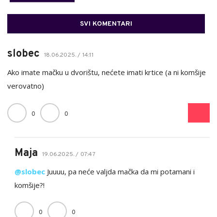
SVI KOMENTARI
slobec
18.06.2025. / 14:11
Ako imate mačku u dvorištu, nećete imati krtice (a ni komšije
verovatno)
0
0
Maja
19.06.2025. / 07:47
@slobec
Juuuu, pa neće valjda mačka da mi potamani i
komšije?!
0
0