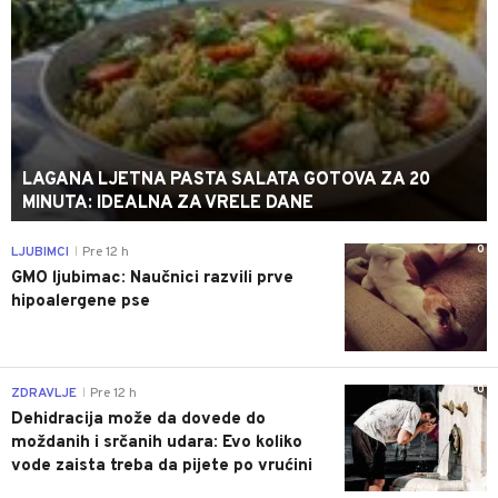
LAGANA LJETNA PASTA SALATA GOTOVA ZA 20
MINUTA: IDEALNA ZA VRELE DANE
0
LJUBIMCI
Pre 12 h
|
GMO ljubimac: Naučnici razvili prve
hipoalergene pse
0
ZDRAVLJE
Pre 12 h
|
Dehidracija može da dovede do
moždanih i srčanih udara: Evo koliko
vode zaista treba da pijete po vrućini