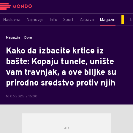
Naslovna
Najnovije
Info
Sport
Zabava
Magazin
M
Magazin
Dom
Kako da izbacite krtice iz
bašte: Kopaju tunele, unište
vam travnjak, a ove biljke su
prirodno sredstvo protiv njih
16.06.2025. / 15:00