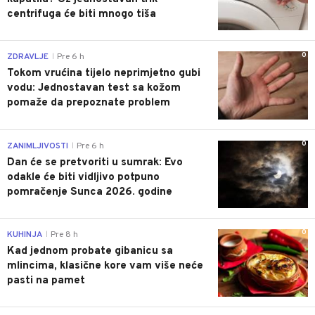
centrifuga će biti mnogo tiša
0
ZDRAVLJE
Pre 6 h
|
Tokom vrućina tijelo neprimjetno gubi
vodu: Jednostavan test sa kožom
pomaže da prepoznate problem
0
ZANIMLJIVOSTI
Pre 6 h
|
Dan će se pretvoriti u sumrak: Evo
odakle će biti vidljivo potpuno
pomračenje Sunca 2026. godine
0
KUHINJA
Pre 8 h
|
Kad jednom probate gibanicu sa
mlincima, klasične kore vam više neće
pasti na pamet