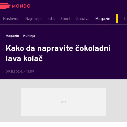
Naslovna
Najnovije
Info
Sport
Zabava
Magazin
M
Magazin
Kuhinja
Kako da napravite čokoladni
lava kolač
09.11.2024. / 13:59