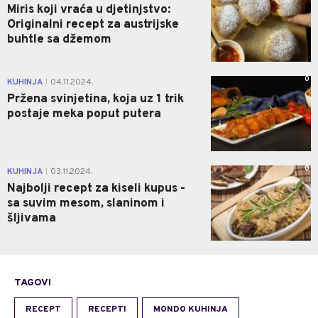
Miris koji vraća u djetinjstvo:
Originalni recept za austrijske
buhtle sa džemom
0
KUHINJA
04.11.2024.
|
Pržena svinjetina, koja uz 1 trik
postaje meka poput putera
0
KUHINJA
03.11.2024.
|
Najbolji recept za kiseli kupus -
sa suvim mesom, slaninom i
šljivama
TAGOVI
RECEPT
RECEPTI
MONDO KUHINJA