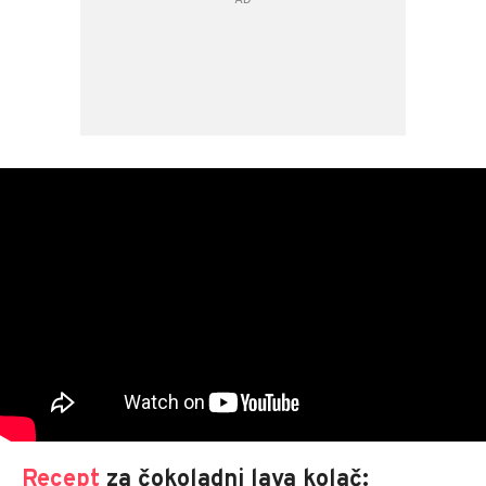
Recept
za čokoladni lava kolač: