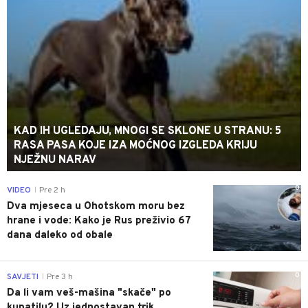
KAD IH UGLEDAJU, MNOGI SE SKLONE U STRANU: 5
RASA PASA KOJE IZA MOĆNOG IZGLEDA KRIJU
NJEŽNU NARAV
0
VIDEO
Pre 2 h
|
Dva mjeseca u Ohotskom moru bez
hrane i vode: Kako je Rus preživio 67
dana daleko od obale
0
SAVJETI
Pre 3 h
|
Da li vam veš-mašina "skače" po
kupatilu? Uz jednostavan trik