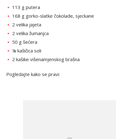
113 g putera
168 g gorko-slatke čokolade, sjeckane
2 velika jajeta
2 velika žumanjca
50 g šećera
⅛ kašičica soli
2 kašike višenamjenskog brašna
Pogledajte kako se pravi: