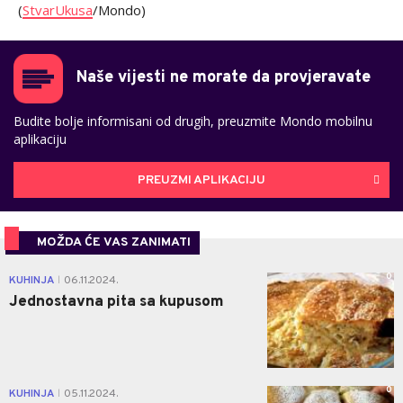
(
StvarUkusa
/Mondo)
Naše vijesti ne morate da provjeravate
Budite bolje informisani od drugih, preuzmite Mondo mobilnu
aplikaciju
PREUZMI APLIKACIJU
MOŽDA ĆE VAS ZANIMATI
0
KUHINJA
06.11.2024.
|
Jednostavna pita sa kupusom
0
KUHINJA
05.11.2024.
|