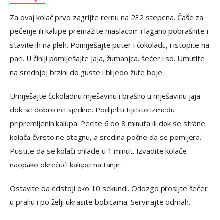
Za ovaj kolač prvo zagrijte rernu na 232 stepena. Čaše za
pečenje ili kalupe premažite maslacom i lagano pobrašnite i
stavite ih na pleh. Pomiješajte puter i čokoladu, i istopite na
pari. U činiji pomiješajte jaja, žumanjca, šećer i so. Umutite
na srednjoj brzini do guste i blijedo žute boje.
Umiješajte čokoladnu mješavinu i brašno u mješavinu jaja
dok se dobro ne sjedine. Podijeliti tijesto između
pripremljenih kalupa. Pecite 6 do 8 minuta ili dok se strane
kolača čvrsto ne stegnu, a sredina počne da se pomijera.
Pustite da se kolači ohlade u 1 minut. Izvadite kolače
naopako okrećući kalupe na tanjir.
Ostavite da odstoji oko 10 sekundi. Odozgo prosijte šećer
u prahu i po želji ukrasite bobicama. Servirajte odmah.