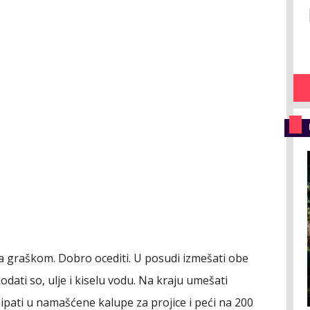
 sa graškom. Dobro ocediti. U posudi izmešati obe
dati so, ulje i kiselu vodu. Na kraju umešati
pati u namašćene kalupe za projice i peći na 200