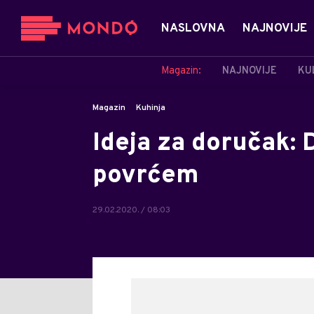
NASLOVNA
NAJNOVIJE
Magazin:
NAJNOVIJE
KU
Magazin
Kuhinja
Ideja za doručak: 
povrćem
29.02.2020. / 08:03