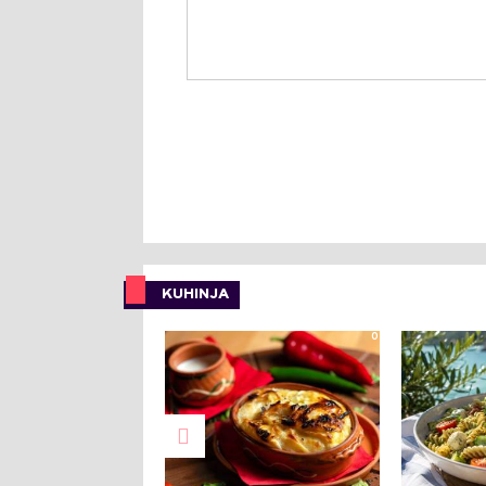
KUHINJA
0