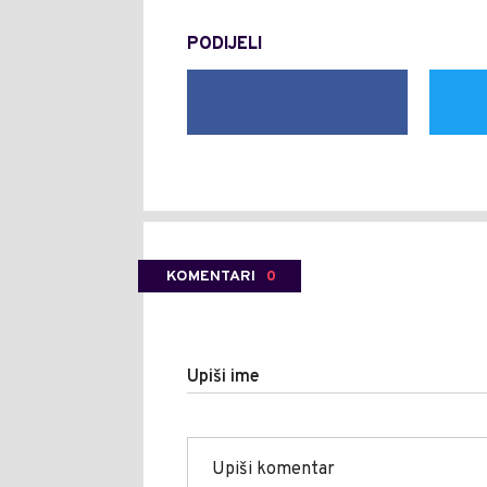
PODIJELI
KOMENTARI
0
Upiši ime