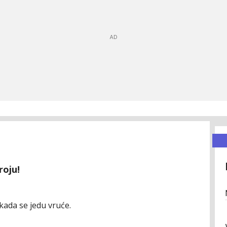
roju!
kada se jedu vruće.