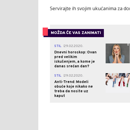
Servirajte ih svojim ukućanima za do
MOŽDA ĆE VAS ZANIMATI
0
STIL
29.02.2020.
|
Dnevni horoskop: Ovan
pred velikim
iskušenjem, a kome je
danas srećan dan?
0
STIL
29.02.2020.
|
Anti-Trend: Modeli
obuće koje nikako ne
treba da nosite uz
kaput