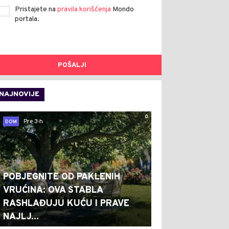
Pristajete na
pravila korišćenja
Mondo
portala.
POŠALJI
NAJNOVIJE
0
Pre 3 h
DOM
POBJEGNITE OD PAKLENIH
VRUĆINA: OVA STABLA
RASHLAĐUJU KUĆU I PRAVE
NAJLJ...