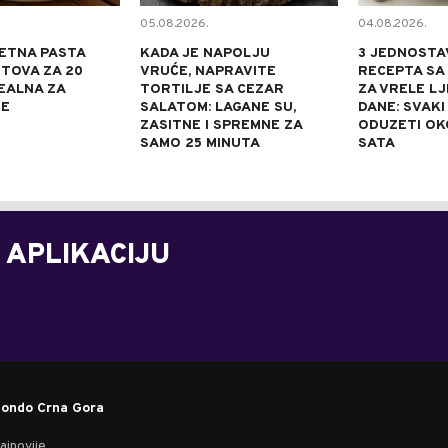
05.08.2026.
04.08.2026.
ETNA PASTA
KADA JE NAPOLJU
3 JEDNOSTA
TOVA ZA 20
VRUĆE, NAPRAVITE
RECEPTA SA
DEALNA ZA
TORTILJE SA CEZAR
ZA VRELE L
NE
SALATOM: LAGANE SU,
DANE: SVAKI
ZASITNE I SPREMNE ZA
ODUZETI OK
SAMO 25 MINUTA
SATA
 APLIKACIJU
ondo Crna Gora
ajnovije