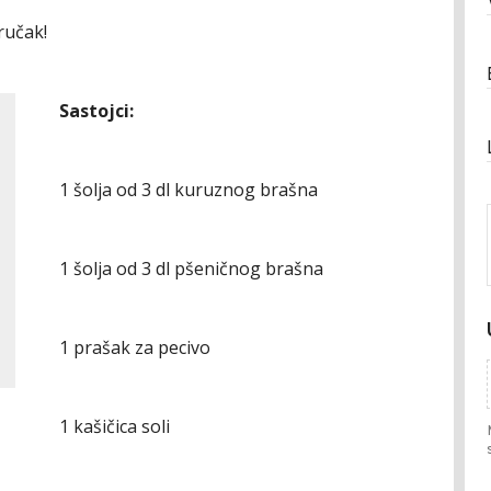
ručak!
Sastojci:
1 šolja od 3 dl kuruznog brašna
1 šolja od 3 dl pšeničnog brašna
1 prašak za pecivo
1 kašičica soli