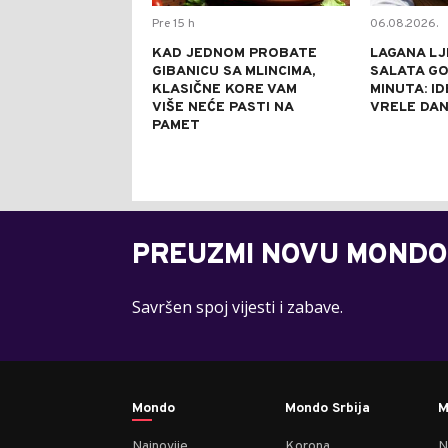
Pre 15 h
06.08.2026.
KAD JEDNOM PROBATE
LAGANA LJ
GIBANICU SA MLINCIMA,
SALATA GO
KLASIČNE KORE VAM
MINUTA: I
VIŠE NEĆE PASTI NA
VRELE DA
PAMET
PREUZMI NOVU MONDO
Savršen spoj vijesti i zabave.
Mondo
Mondo Srbija
M
Najnovije
Korona
N