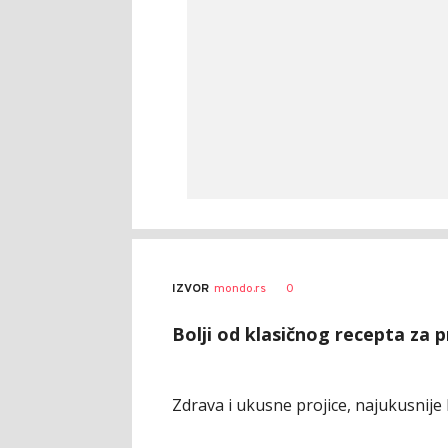
0
IZVOR
mondo.rs
Bolji od klasičnog recepta za p
Zdrava i ukusne projice, najukusnije 