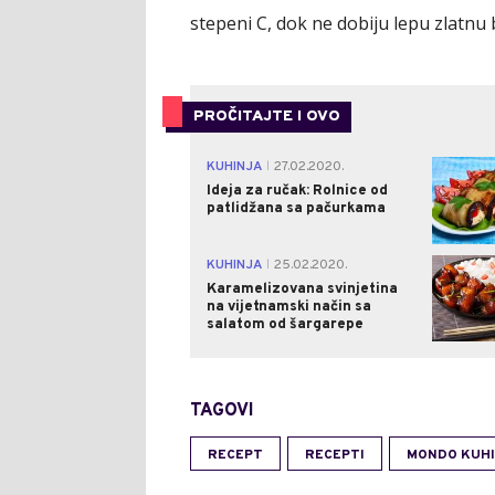
stepeni C, dok ne dobiju lepu zlatnu
PROČITAJTE I OVO
KUHINJA
27.02.2020.
|
Ideja za ručak: Rolnice od
patlidžana sa pačurkama
KUHINJA
25.02.2020.
|
Karamelizovana svinjetina
na vijetnamski način sa
salatom od šargarepe
TAGOVI
RECEPT
RECEPTI
MONDO KUH