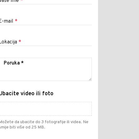
Vaše ime
*
E-mail
*
Lokacija
*
Ubacite video ili foto
Možete da ubacite do 3 fotografije ili videa. Ne
smije biti više od 25 MB.