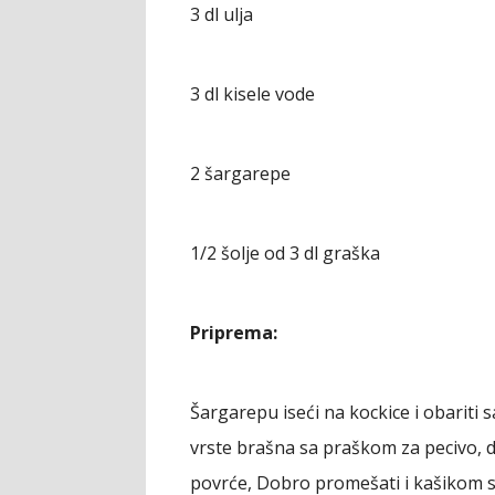
3 dl ulja
3 dl kisele vode
2 šargarepe
1/2 šolje od 3 dl graška
Priprema:
Šargarepu iseći na kockice i obariti
vrste brašna sa praškom za pecivo, do
povrće, Dobro promešati i kašikom si