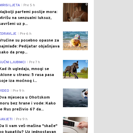
0
MIRISI LJETA
Pre 5 h
|
Najbolji parfemi poslije mora:
Mirišu na senzualni luksuz,
savršeni uz p...
0
ZDRAVLJE
Pre 6 h
|
Vrućine su posebno opasne za
najmlađe: Pedijatar objašnjava
kako da prep...
0
KUĆNI LJUBIMCI
Pre 7 h
|
Kad ih ugledaju, mnogi se
sklone u stranu: 5 rasa pasa
koje iza moćnog i...
0
VIDEO
Pre 9 h
|
Dva mjeseca u Ohotskom
moru bez hrane i vode: Kako
je Rus preživio 67 da...
0
SAVJETI
Pre 9 h
|
Da li vam veš-mašina "skače"
po kupatilu? Uz jednostavan