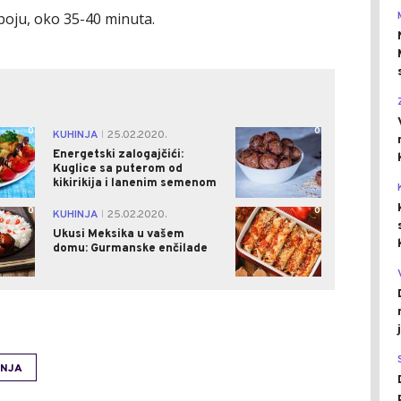
 boju, oko 35-40 minuta.
0
0
KUHINJA
25.02.2020.
|
Energetski zalogajčići:
Kuglice sa puterom od
kikirikija i lanenim semenom
0
0
KUHINJA
25.02.2020.
|
Ukusi Meksika u vašem
domu: Gurmanske enčilade
INJA