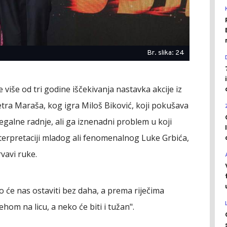
Br. slika: 24
e više od tri godine iščekivanja nastavka akcije iz
Petra Maraša, kog igra Miloš Biković, koji pokušava
legalne radnje, ali ga iznenadni problem u koji
terpretaciji mladog ali fenomenalnog Luke Grbića,
rvavi ruke.
će nas ostaviti bez daha, a prema riječima
om na licu, a neko će biti i tužan".