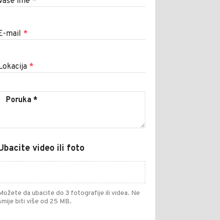
Vaše ime
*
E-mail
*
Lokacija
*
Ubacite video ili foto
Možete da ubacite do 3 fotografije ili videa. Ne
smije biti više od 25 MB.