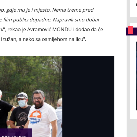
op, gdje mu je i mjesto. Nema treme pred
e film publici dopadne. Napravili smo dobar
ni
", rekao je Avramović MONDU i dodao da će
ći tužan, a neko sa osmijehom na licu".