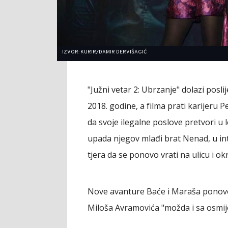
IZVOR: KURIR/DAMIR DERVIŠAGIĆ
"Južni vetar 2: Ubrzanje" dolazi poslij
2018. godine, a filma prati karijeru 
da svoje ilegalne poslove pretvori u 
upada njegov mlađi brat Nenad, u in
tjera da se ponovo vrati na ulicu i ok
Nove avanture Baće i Maraša ponovo 
Miloša Avramovića "možda i sa osmijeh