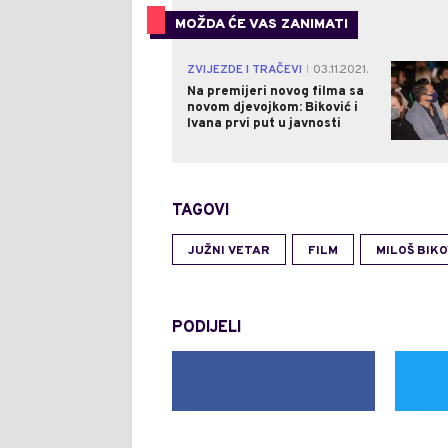
MOŽDA ĆE VAS ZANIMATI
ZVIJEZDE I TRAČEVI
03.11.2021.
|
Na premijeri novog filma sa
novom djevojkom: Biković i
Ivana prvi put u javnosti
TAGOVI
JUŽNI VETAR
FILM
MILOŠ BIKO
PODIJELI