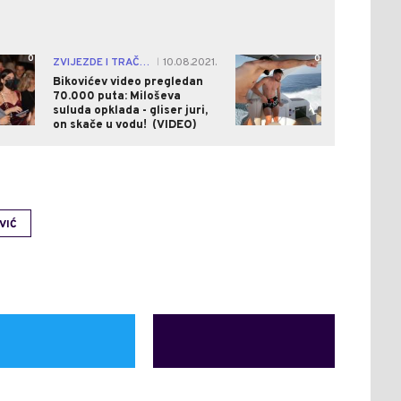
0
0
ZVIJEZDE I TRAČEVI
10.08.2021.
|
Bikovićev video pregledan
70.000 puta: Miloševa
suluda opklada - gliser juri,
on skače u vodu! (VIDEO)
VIĆ