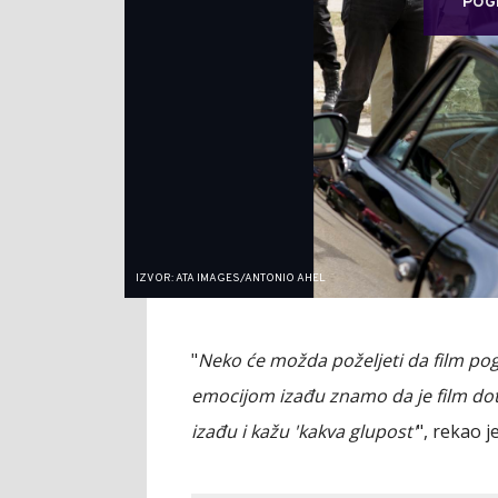
POG
IZVOR: ATA IMAGES/ANTONIO AHEL
"
Neko će možda poželjeti da film pog
emocijom izađu znamo da je film dota
izađu i kažu 'kakva glupost'
", rekao j