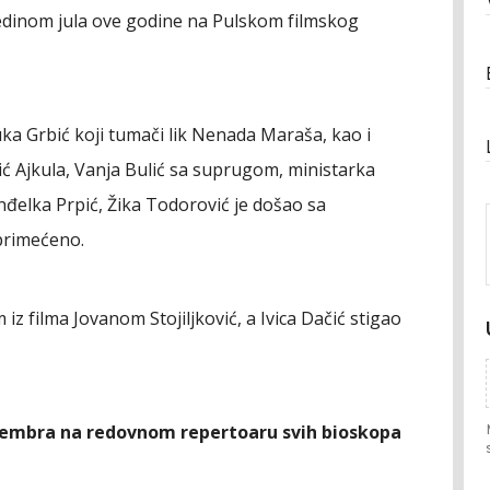
sredinom jula ove godine na Pulskom filmskog
ka Grbić koji tumači lik Nenada Maraša, kao i
ić Ajkula, Vanja Bulić sa suprugom, ministarka
nđelka Prpić, Žika Todorović je došao sa
primećeno.
iz filma Jovanom Stojiljković, a Ivica Dačić stigao
ovembra na redovnom repertoaru svih bioskopa