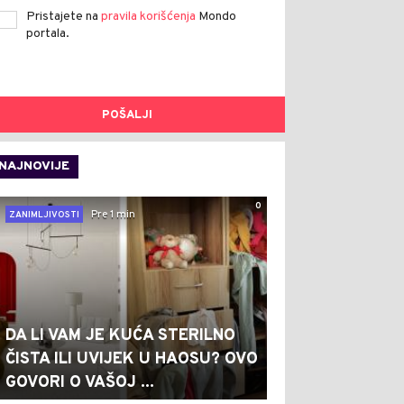
Pristajete na
pravila korišćenja
Mondo
portala.
POŠALJI
NAJNOVIJE
0
Pre 1 min
ZANIMLJIVOSTI
DA LI VAM JE KUĆA STERILNO
ČISTA ILI UVIJEK U HAOSU? OVO
GOVORI O VAŠOJ ...