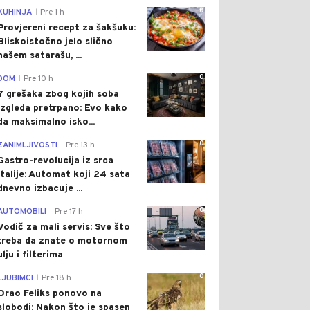
0
KUHINJA
Pre 1 h
|
Provjereni recept za šakšuku:
Bliskoistočno jelo slično
našem satarašu, ...
0
DOM
Pre 10 h
|
7 grešaka zbog kojih soba
izgleda pretrpano: Evo kako
da maksimalno isko...
0
ZANIMLJIVOSTI
Pre 13 h
|
Gastro-revolucija iz srca
Italije: Automat koji 24 sata
dnevno izbacuje ...
0
AUTOMOBILI
Pre 17 h
|
Vodič za mali servis: Sve što
treba da znate o motornom
ulju i filterima
0
LJUBIMCI
Pre 18 h
|
Orao Feliks ponovo na
slobodi: Nakon što je spasen