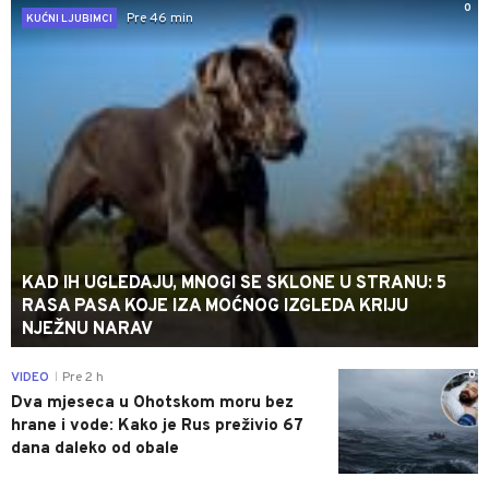
0
Pre 46 min
KUĆNI LJUBIMCI
KAD IH UGLEDAJU, MNOGI SE SKLONE U STRANU: 5
RASA PASA KOJE IZA MOĆNOG IZGLEDA KRIJU
NJEŽNU NARAV
0
VIDEO
Pre 2 h
|
Dva mjeseca u Ohotskom moru bez
hrane i vode: Kako je Rus preživio 67
dana daleko od obale