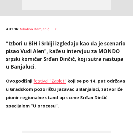
AUTOR
Nikolina Damjanić
0
"Izbori u BiH i Srbiji izgledaju kao da je scenario
pisao Vudi Alen", kaže u intervjuu za MONDO
srpski komičar Srđan Dinčić, koji sutra nastupa
u Banjaluci.
Ovogodišnji
festival "Zaplet"
koji se po 14. put održava
u Gradskom pozorištu Jazavac u Banjaluci, zatvoriće
pionir regionalne stand up scene Srđan Dinčić
specijalom “U procesu”.