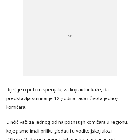
Riječ je o petom specijalu, za koji autor kaže, da
predstavlja sumiranje 12 godina rada i života jednog
komičara.
Dinčić važi za jednog od najpoznatijih komičara u regionu,
kojeg smo imali priliku gledati i u voditeljskoj ulozi
("Stolice"). Pored samostalnih nastupa, jedan je od