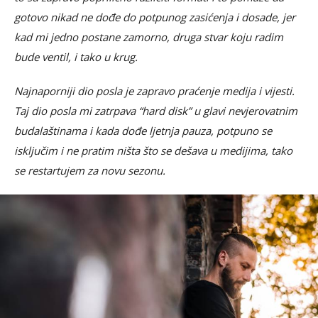
gotovo nikad ne dođe do potpunog zasićenja i dosade, jer
kad mi jedno postane zamorno, druga stvar koju radim
bude ventil, i tako u krug.
Najnaporniji dio posla je zapravo praćenje medija i vijesti.
Taj dio posla mi zatrpava “hard disk” u glavi nevjerovatnim
budalaštinama i kada dođe ljetnja pauza, potpuno se
isključim i ne pratim ništa što se dešava u medijima, tako
se restartujem za novu sezonu.