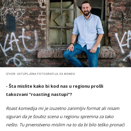
IZVOR: USTUPLJENA FOTOGRAFIJA ZA MONDO
- Šta mislite kako bi kod nas u regionu prošli
takozvani "roasting nastupi"?
Roast komedija mi je izuzetno zanimljiv format ali nisam
siguran da je šoubiz scena u regionu spremna za tako
nešto. Tu prvenstveno mislim na to da bi bilo teško pronaći