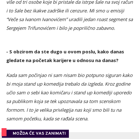
više od tri osobe koje bi pristale da istrpe šale na svoj račun
i to šale bez ikakve zadrške ili cenzure. Mi smo u emisiji
“Veče sa Ivanom Ivanovićem” uradili jedan roast segment sa
Sergejem Trifunovićem i bilo je poprilično zabavno.
- S obzirom da ste dugo u ovom poslu, kako danas
gledate na početak karijere u odnosu na danas?
Kada sam počinjao ni sam nisam bio potpuno siguran kako
bi moja stand up komedija trebalo da izgleda. Kroz godine
učio sam o sebi kao komičaru i stand up komediji uporedo
sa publikom koja se tek upoznavala sa tom scenskom
formom. I to je velika privilegija nas koji smo bili tu na
samom početku, kada se rađala scena.
MOŽDA ĆE VAS ZANIMATI