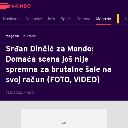
Naslovna
Najnovije
Info
Sport
Zabava
Magazin
M
Magazin
Kultura
Srđan Dinčić za Mondo:
Domaća scena još nije
spremna za brutalne šale na
svoj račun (FOTO, VIDEO)
27.10.2022. / 13:20