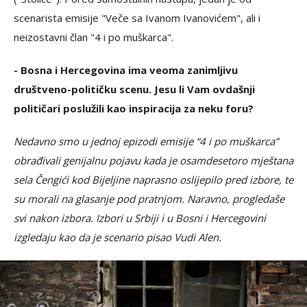
scenarista emisije "Veče sa Ivanom Ivanovićem", ali i
neizostavni član "4 i po muškarca".
- Bosna i Hercegovina ima veoma zanimljivu
društveno-političku scenu. Jesu li Vam ovdašnji
političari poslužili kao inspiracija za neku foru?
Nedavno smo u jednoj epizodi emisije “4 i po muškarca”
obrađivali genijalnu pojavu kada je osamdesetoro mještana
sela Čengići kod Bijeljine naprasno oslijepilo pred izbore, te
su morali na glasanje pod pratnjom. Naravno, progledaše
svi nakon izbora. Izbori u Srbiji i u Bosni i Hercegovini
izgledaju kao da je scenario pisao Vudi Alen.