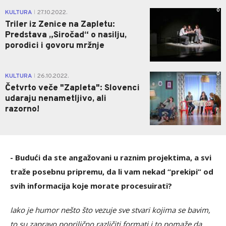
0
KULTURA
27.10.2022.
|
Triler iz Zenice na Zapletu:
Predstava „Siročad“ o nasilju,
porodici i govoru mržnje
0
KULTURA
26.10.2022.
|
Četvrto veče "Zapleta": Slovenci
udaraju nenametljivo, ali
razorno!
- Budući da ste angažovani u raznim projektima, a svi
traže posebnu pripremu, da li vam nekad “prekipi” od
svih informacija koje morate procesuirati?
Iako je humor nešto što vezuje sve stvari kojima se bavim,
to su zapravo poprilično različiti formati i to pomaže da