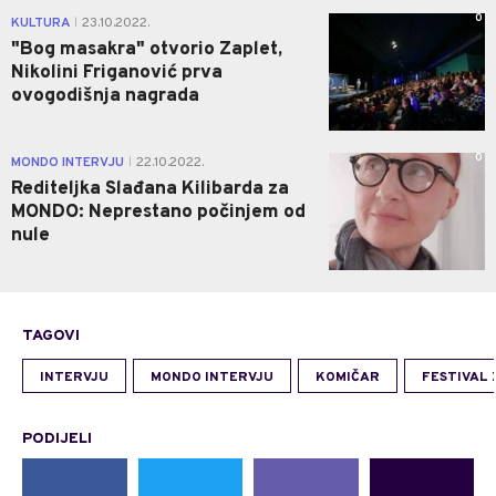
0
KULTURA
23.10.2022.
|
"Bog masakra" otvorio Zaplet,
Nikolini Friganović prva
ovogodišnja nagrada
0
MONDO INTERVJU
22.10.2022.
|
Rediteljka Slađana Kilibarda za
MONDO: Neprestano počinjem od
nule
TAGOVI
INTERVJU
MONDO INTERVJU
KOMIČAR
FESTIVAL
PODIJELI