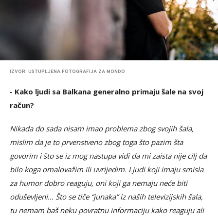
IZVOR: USTUPLJENA FOTOGRAFIJA ZA MONDO
-
Kako ljudi sa Balkana generalno primaju šale na svoj
račun?
Nikada do sada nisam imao problema zbog svojih šala,
mislim da je to prvenstveno zbog toga što pazim šta
govorim i što se iz mog nastupa vidi da mi zaista nije cilj da
bilo koga omalovažim ili uvrijedim. Ljudi koji imaju smisla
za humor dobro reaguju, oni koji ga nemaju neće biti
oduševljeni…
Što se tiče “junaka” iz naših televizijskih šala,
tu nemam baš neku povratnu informaciju kako reaguju ali