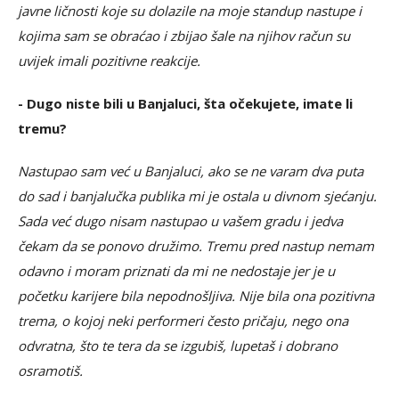
javne ličnosti koje su dolazile na moje standup nastupe i
kojima sam se obraćao i zbijao šale na njihov račun su
uvijek imali pozitivne reakcije.
- Dugo niste bili u Banjaluci, šta očekujete, imate li
tremu?
Nastupao sam već u Banjaluci, ako se ne varam dva puta
do sad i banjalučka publika mi je ostala u divnom sjećanju.
Sada već dugo nisam nastupao u vašem gradu i jedva
čekam da se ponovo družimo. Tremu pred nastup nemam
odavno i moram priznati da mi ne nedostaje jer je u
početku karijere bila nepodnošljiva. Nije bila ona pozitivna
trema, o kojoj neki performeri često pričaju, nego ona
odvratna, što te tera da se izgubiš, lupetaš i dobrano
osramotiš.