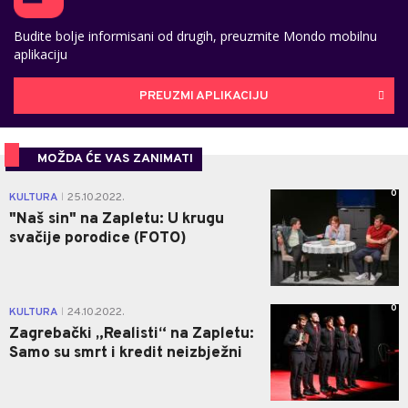
Budite bolje informisani od drugih, preuzmite Mondo mobilnu
aplikaciju
PREUZMI APLIKACIJU
MOŽDA ĆE VAS ZANIMATI
0
KULTURA
25.10.2022.
|
"Naš sin" na Zapletu: U krugu
svačije porodice (FOTO)
0
KULTURA
24.10.2022.
|
Zagrebački „Realisti“ na Zapletu:
Samo su smrt i kredit neizbježni