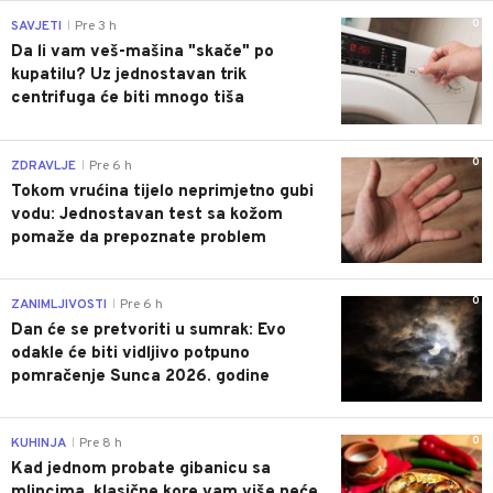
0
SAVJETI
Pre 3 h
|
Da li vam veš-mašina "skače" po
kupatilu? Uz jednostavan trik
centrifuga će biti mnogo tiša
0
ZDRAVLJE
Pre 6 h
|
Tokom vrućina tijelo neprimjetno gubi
vodu: Jednostavan test sa kožom
pomaže da prepoznate problem
0
ZANIMLJIVOSTI
Pre 6 h
|
Dan će se pretvoriti u sumrak: Evo
odakle će biti vidljivo potpuno
pomračenje Sunca 2026. godine
0
KUHINJA
Pre 8 h
|
Kad jednom probate gibanicu sa
mlincima, klasične kore vam više neće