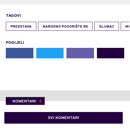
TAGOVI
PREDSTAVA
NARODNO POZORIŠTE RS
GLUMAC
MO
PODIJELI
KOMENTARI
0
SVI KOMENTARI