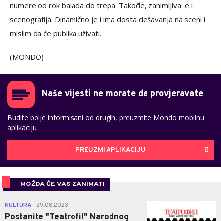
numere od rok balada do trepa. Takođe, zanimljiva je i
scenografija. Dinamično je i ima dosta dešavanja na sceni i
mislim da će publika uživati.
(MONDO)
Naše vijesti ne morate da provjeravate
Budite bolje informisani od drugih, preuzmite Mondo mobilnu
aplikaciju
PREUZMI APLIKACIJU
MOŽDA ĆE VAS ZANIMATI
0
KULTURA
29.08.2023.
|
Postanite "Teatrofil" Narodnog