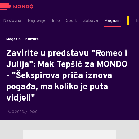
Naslovna
Najnovije
Info
Sport
Zabava
Magazin
M
Magazin
Kultura
Zavirite u predstavu "Romeo i
Julija": Mak Tepšić za MONDO
- "Šekspirova priča iznova
pogađa, ma koliko je puta
vidjeli"
16.10.2023. / 19:00