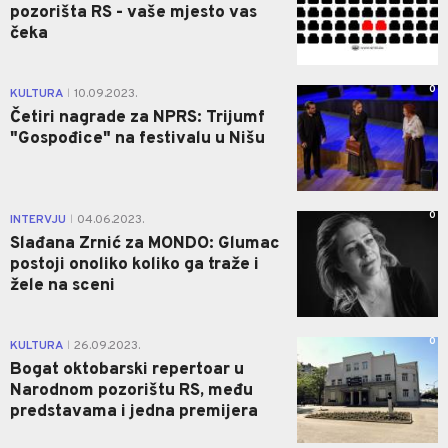
pozorišta RS - vaše mjesto vas
čeka
0
KULTURA
10.09.2023.
|
Četiri nagrade za NPRS: Trijumf
"Gospođice" na festivalu u Nišu
0
INTERVJU
04.06.2023.
|
Slađana Zrnić za MONDO: Glumac
postoji onoliko koliko ga traže i
žele na sceni
0
KULTURA
26.09.2023.
|
Bogat oktobarski repertoar u
Narodnom pozorištu RS, među
predstavama i jedna premijera