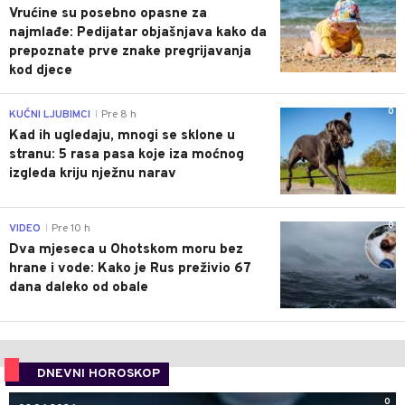
Vrućine su posebno opasne za
najmlađe: Pedijatar objašnjava kako da
prepoznate prve znake pregrijavanja
kod djece
0
KUĆNI LJUBIMCI
Pre 8 h
|
Kad ih ugledaju, mnogi se sklone u
stranu: 5 rasa pasa koje iza moćnog
izgleda kriju nježnu narav
0
VIDEO
Pre 10 h
|
Dva mjeseca u Ohotskom moru bez
hrane i vode: Kako je Rus preživio 67
dana daleko od obale
DNEVNI HOROSKOP
0