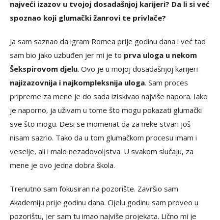
najveći izazov u tvojoj dosadašnjoj karijeri? Da li si već
spoznao koji glumački žanrovi te privlače?
Ja sam saznao da igram Romea prije godinu dana i već tad
sam bio jako uzbuđen jer mi je to
prva uloga u nekom
Šekspirovom djelu
. Ovo je u mojoj dosadašnjoj karijeri
najizazovnija i najkompleksnija uloga
. Sam proces
pripreme za mene je do sada iziskivao najviše napora. Iako
je naporno, ja uživam u tome što mogu pokazati glumački
sve što mogu. Desi se momenat da za neke stvari još
nisam sazrio. Tako da u tom glumačkom procesu imam i
veselje, ali i malo nezadovoljstva. U svakom slučaju, za
mene je ovo jedna dobra škola.
Trenutno sam fokusiran na pozorište. Završio sam
Akademiju prije godinu dana. Cijelu godinu sam proveo u
pozorištu, jer sam tu imao najviše projekata. Lično mi je