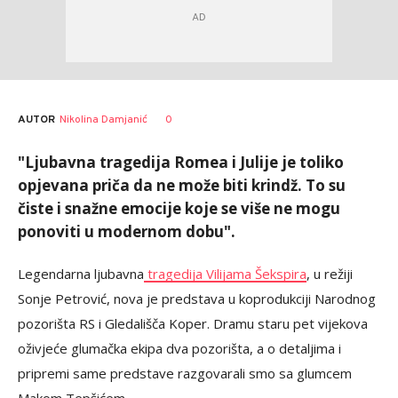
AUTOR
Nikolina Damjanić
0
"Ljubavna tragedija Romea i Julije je toliko
opjevana priča da ne može biti krindž. To su
čiste i snažne emocije koje se više ne mogu
ponoviti u modernom dobu".
Legendarna ljubavna
tragedija Vilijama Šekspira
, u režiji
Sonje Petrović, nova je predstava u koprodukciji Narodnog
pozorišta RS i Gledališča Koper. Dramu staru pet vijekova
oživjeće glumačka ekipa dva pozorišta, a o detaljima i
pripremi same predstave razgovarali smo sa glumcem