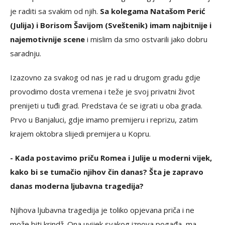
je raditi sa svakim od njih.
Sa kolegama Natašom Perić
(Julija) i Borisom Šavijom (Sveštenik) imam najbitnije i
najemotivnije scene
i mislim da smo ostvarili jako dobru
saradnju.
Izazovno za svakog od nas je rad u drugom gradu gdje
provodimo dosta vremena i teže je svoj privatni život
prenijeti u tuđi grad. Predstava će se igrati u oba grada.
Prvo u Banjaluci, gdje imamo premijeru i reprizu, zatim
krajem oktobra slijedi premijera u Kopru.
- Kada postavimo priču Romea i Julije u moderni vijek,
kako bi se tumačio njihov čin danas? Šta je zapravo
danas moderna ljubavna tragedija?
Njihova ljubavna tragedija je toliko opjevana priča i ne
može biti krindž. Ona uvijek svakog iznova pogađa, ma