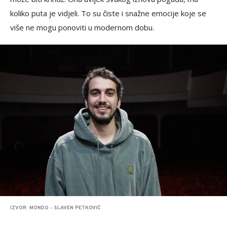
koliko puta je vidjeli. To su čiste i snažne emocije koje se
više ne mogu ponoviti u modernom dobu.
IZVOR: MONDO - SLAVEN PETKOVIĆ