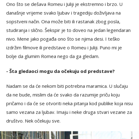
Ono što se dešava Romeu i Juliji je ekstremno i brzo. U
današnje vrijeme svako ljubav i tragediju doživljava na
sopstveni način. Ona može biti ili rastanak zbog posla,
studiranja i slično. Šekspir je to doveo na jedan legendaran
nivo. Mene jako pogađa ono što se njima desi. I teško
izdržim filmove ili predstave o Romeu i Juliji. Puno mi je
bolje da glumim Romea nego da ga gledam.
- Šta gledaoci mogu da očekuju od predstave?
Nadam se da će nekom biti potrebna maramica. U slučaju
da ne bude, mislim da će svako da razumije priču koju
pričamo i da će se otvoriti neka pitanja kod publike koja nisu
samo vezana za ljubav. Imaju i neke druga stvari vezane za
društvo. Nek očekuju sve.