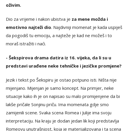
oživim.
Dio za vrijeme i nakon ubistva je
za mene možda i
emotivno najteži dio
. Najdivniji momenat je kada uspiješ
da pogodiš tu emociju, a najteže je kad ne možeš i to
moraš istražiti i naći.
- Šekspirova drama datira iz 16. vijeka, da li su u
predstavi urađene neke tehničke i jezičke promjene?
Jezik i tekst po Šekspiru je ostao potpuno isti. Ništa nije
mijenjano. Mijenjan je samo koncept. Na primjer, neke
situacije kako ih je on napisao su malo promijenjene da bi
lakše pričale Sonjinu priču. Ima momenata gdje smo
zamijenili scene. Svaka scena Romea i Julije ima svoju
interpretaciju. Na kraju je dodan jedan lik koji predstavlja
Romeovu unutrašnjost, koja je materijalizovana i ta scena