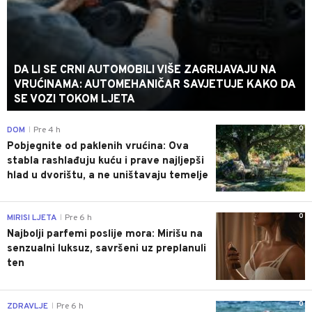
DA LI SE CRNI AUTOMOBILI VIŠE ZAGRIJAVAJU NA
VRUĆINAMA: AUTOMEHANIČAR SAVJETUJE KAKO DA
SE VOZI TOKOM LJETA
0
DOM
Pre 4 h
|
Pobjegnite od paklenih vrućina: Ova
stabla rashlađuju kuću i prave najljepši
hlad u dvorištu, a ne uništavaju temelje
0
MIRISI LJETA
Pre 6 h
|
Najbolji parfemi poslije mora: Mirišu na
senzualni luksuz, savršeni uz preplanuli
ten
0
ZDRAVLJE
Pre 6 h
|