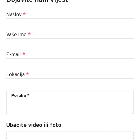
Dojavite nam vijest
Naslov
*
Vaše ime
*
E-mail
*
Lokacija
*
Ubacite video ili foto