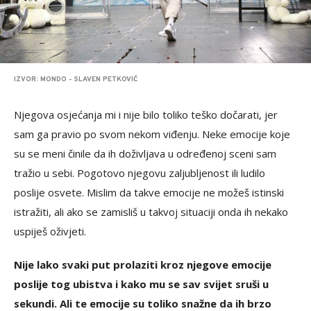
IZVOR: MONDO - SLAVEN PETKOVIĆ
Njegova osjećanja mi i nije bilo toliko teško dočarati, jer
sam ga pravio po svom nekom viđenju. Neke emocije koje
su se meni činile da ih doživljava u određenoj sceni sam
tražio u sebi. Pogotovo njegovu zaljubljenost ili ludilo
poslije osvete. Mislim da takve emocije ne možeš istinski
istražiti, ali ako se zamisliš u takvoj situaciji onda ih nekako
uspiješ oživjeti.
Nije lako svaki put prolaziti kroz njegove emocije
poslije tog ubistva i kako mu se sav svijet sruši u
sekundi. Ali te emocije su toliko snažne da ih brzo