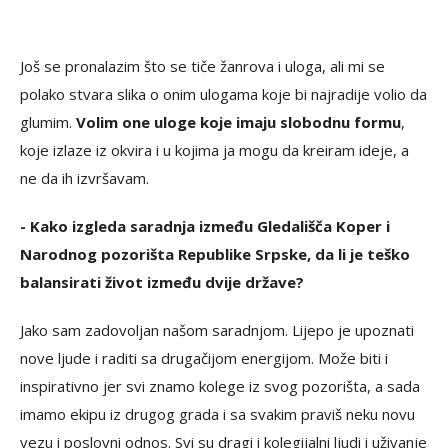
Još se pronalazim što se tiče žanrova i uloga, ali mi se
polako stvara slika o onim ulogama koje bi najradije volio da
glumim.
Volim one uloge koje imaju slobodnu formu
,
koje izlaze iz okvira i u kojima ja mogu da kreiram ideje, a
ne da ih izvršavam.
- Kako izgleda saradnja između Gledališča Koper i
Narodnog pozorišta Republike Srpske, da li je teško
balansirati život između dvije države?
Jako sam zadovoljan našom saradnjom. Lijepo je upoznati
nove ljude i raditi sa drugačijom energijom. Može biti i
inspirativno jer svi znamo kolege iz svog pozorišta, a sada
imamo ekipu iz drugog grada i sa svakim praviš neku novu
vezu i poslovni odnos. Svi su dragi i kolegijalni ljudi i uživanje