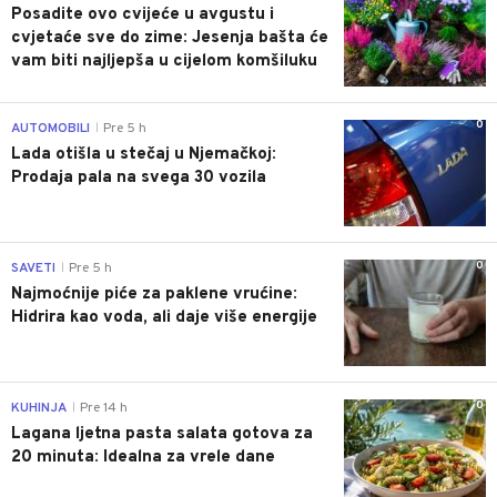
Posadite ovo cvijeće u avgustu i
cvjetaće sve do zime: Jesenja bašta će
vam biti najljepša u cijelom komšiluku
0
AUTOMOBILI
Pre 5 h
|
Lada otišla u stečaj u Njemačkoj:
Prodaja pala na svega 30 vozila
0
SAVETI
Pre 5 h
|
Najmoćnije piće za paklene vrućine:
Hidrira kao voda, ali daje više energije
0
KUHINJA
Pre 14 h
|
Lagana ljetna pasta salata gotova za
20 minuta: Idealna za vrele dane