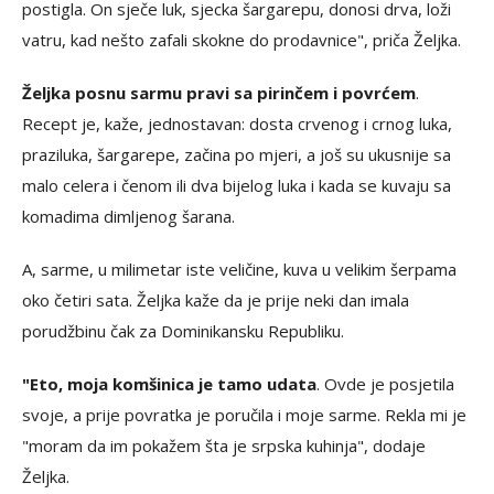
postigla. On sječe luk, sjecka šargarepu, donosi drva, loži
vatru, kad nešto zafali skokne do prodavnice", priča Željka.
Željka posnu sarmu pravi sa pirinčem i povrćem
.
Recept je, kaže, jednostavan: dosta crvenog i crnog luka,
praziluka, šargarepe, začina po mjeri, a još su ukusnije sa
malo celera i čenom ili dva bijelog luka i kada se kuvaju sa
komadima dimljenog šarana.
A, sarme, u milimetar iste veličine, kuva u velikim šerpama
oko četiri sata. Željka kaže da je prije neki dan imala
porudžbinu čak za Dominikansku Republiku.
"Eto, moja komšinica je tamo udata
. Ovde je posjetila
svoje, a prije povratka je poručila i moje sarme. Rekla mi je
"moram da im pokažem šta je srpska kuhinja", dodaje
Željka.