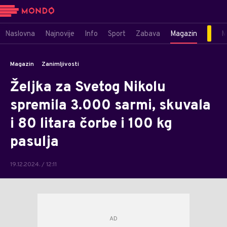
Naslovna
Najnovije
Info
Sport
Zabava
Magazin
M
Magazin
Zanimljivosti
Željka za Svetog Nikolu
spremila 3.000 sarmi, skuvala
i 80 litara čorbe i 100 kg
pasulja
19.12.2024. / 12:11