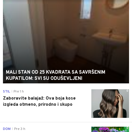
MALI STAN OD 25 KVADRATA SA SAVRŠENIM
KUPATILOM: SVI SU ODUŠEVLJENI
0
STIL
Pre 1 h
|
Zaboravite balajaž: Ova boja kose
izgleda otmeno, prirodno i skupo
0
DOM
Pre 3 h
|