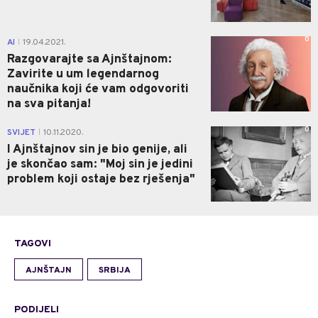
0
AI
19.04.2021.
|
Razgovarajte sa Ajnštajnom:
Zavirite u um legendarnog
naučnika koji će vam odgovoriti
na sva pitanja!
0
SVIJET
10.11.2020.
|
I Ajnštajnov sin je bio genije, ali
je skončao sam: "Moj sin je jedini
problem koji ostaje bez rješenja"
TAGOVI
AJNŠTAJN
SRBIJA
PODIJELI