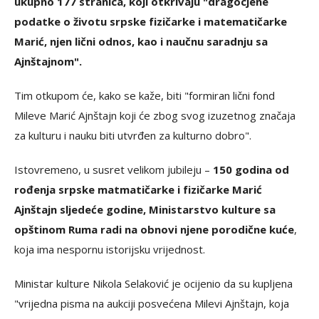
ukupno 177 stranica, koji otkrivaju "dragocjene
podatke o životu srpske fizičarke i matematičarke
Marić, njen lični odnos, kao i naučnu saradnju sa
Ajnštajnom".
Tim otkupom će, kako se kaže, biti "formiran lični fond
Mileve Marić Ajnštajn koji će zbog svog izuzetnog značaja
za kulturu i nauku biti utvrđen za kulturno dobro".
Istovremeno, u susret velikom jubileju –
150 godina od
rođenja srpske matmatičarke i fizičarke Marić
Ajnštajn sljedeće godine, Ministarstvo kulture sa
opštinom Ruma radi na obnovi njene porodične kuće
,
koja ima nespornu istorijsku vrijednost.
Ministar kulture Nikola Selaković je ocijenio da su kupljena
"vrijedna pisma na aukciji posvećena Milevi Ajnštajn, koja