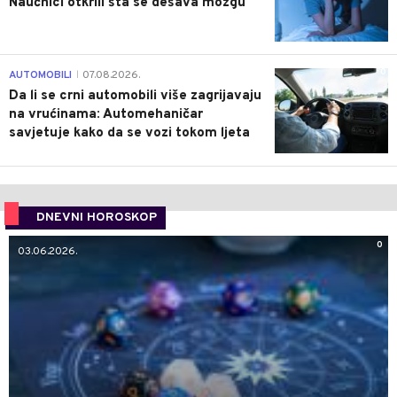
Naučnici otkrili šta se dešava mozgu
0
AUTOMOBILI
07.08.2026.
|
Da li se crni automobili više zagrijavaju
na vrućinama: Automehaničar
savjetuje kako da se vozi tokom ljeta
DNEVNI HOROSKOP
0
03.06.2026.