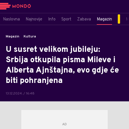
Naslovna
Najnovije
Info
Sport
Zabava
Magazin
M
Magazin
Kultura
U susret velikom jubileju:
Srbija otkupila pisma Mileve i
Alberta Ajnštajna, evo gdje će
biti pohranjena
13.12.2024. / 16:48