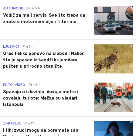
0
AUTOMOBILI
Pre 6 h
|
Vodič za mali servis: Sve što treba da
znate o motornom ulju i filterima
0
LJUBIMCI
Pre 7 h
|
Orao Feliks ponovo na slobodi: Nakon
što je spasen iz kandži krijumčara
pušten u prirodno stanište
0
FOTO, VIDEO
Pre 8 h
|
Spavaju u izlozima, čuvaju metro i
osvajaju turiste: Mačke su vladari
Istanbula
0
ZDRAVLJE
Pre 11 h
|
I tihi zvuci mogu da poremete san: