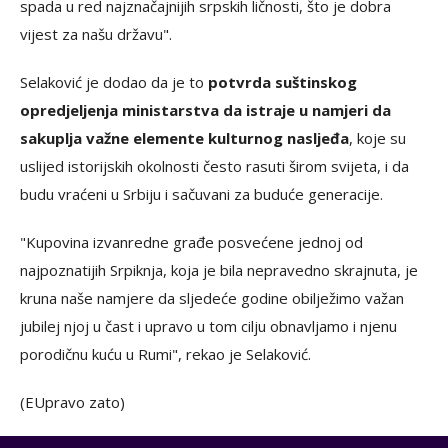
spada u red najznačajnijih srpskih ličnosti, što je dobra
vijest za našu državu".
Selaković je dodao da je to
potvrda suštinskog
opredjeljenja ministarstva da istraje u namjeri da
sakuplja važne elemente kulturnog nasljeđa
, koje su
uslijed istorijskih okolnosti često rasuti širom svijeta, i da
budu vraćeni u Srbiju i sačuvani za buduće generacije.
"Kupovina izvanredne građe posvećene jednoj od
najpoznatijih Srpiknja, koja je bila nepravedno skrajnuta, je
kruna naše namjere da sljedeće godine obilježimo važan
jubilej njoj u čast i upravo u tom cilju obnavljamo i njenu
porodičnu kuću u Rumi", rekao je Selaković.
(EUpravo zato)