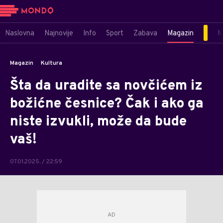
Naslovna
Najnovije
Info
Sport
Zabava
Magazin
M
Magazin
Kultura
Šta da uradite sa novčićem iz
božićne česnice? Čak i ako ga
niste izvukli, može da bude
vaš!
07.01.2025. / 22:59