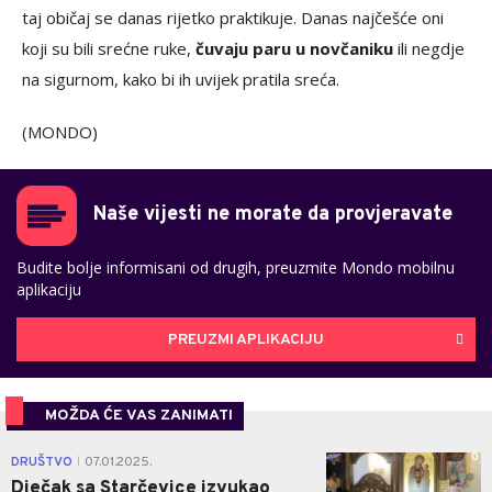
taj običaj se danas rijetko praktikuje. Danas najčešće oni
koji su bili srećne ruke,
čuvaju paru u novčaniku
ili negdje
na sigurnom, kako bi ih uvijek pratila sreća.
(MONDO)
Naše vijesti ne morate da provjeravate
Budite bolje informisani od drugih, preuzmite Mondo mobilnu
aplikaciju
PREUZMI APLIKACIJU
MOŽDA ĆE VAS ZANIMATI
0
DRUŠTVO
07.01.2025.
|
Dječak sa Starčevice izvukao