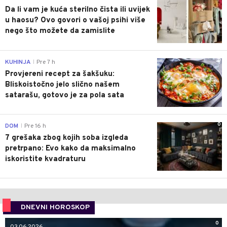
Da li vam je kuća sterilno čista ili uvijek
u haosu? Ovo govori o vašoj psihi više
nego što možete da zamislite
0
KUHINJA
Pre 7 h
|
Provjereni recept za šakšuku:
Bliskoistočno jelo slično našem
satarašu, gotovo je za pola sata
0
DOM
Pre 16 h
|
7 grešaka zbog kojih soba izgleda
pretrpano: Evo kako da maksimalno
iskoristite kvadraturu
DNEVNI HOROSKOP
0