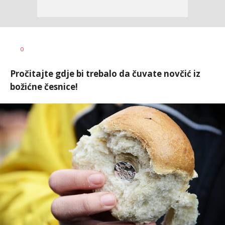
0
Pročitajte gdje bi trebalo da čuvate novčić iz
božićne česnice!