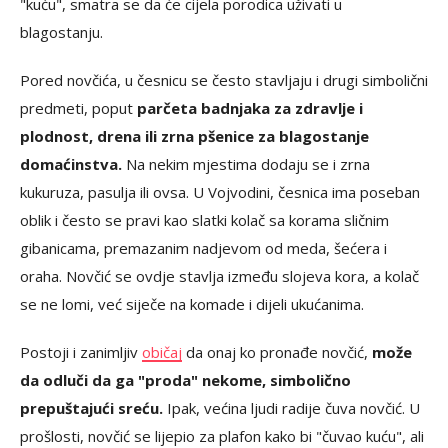
"kuću", smatra se da će cijela porodica uživati u
blagostanju.
Pored novčića, u česnicu se često stavljaju i drugi simbolični
predmeti, poput
parčeta badnjaka za zdravlje i
plodnost, drena ili zrna pšenice za blagostanje
domaćinstva.
Na nekim mjestima dodaju se i zrna
kukuruza, pasulja ili ovsa. U Vojvodini, česnica ima poseban
oblik i često se pravi kao slatki kolač sa korama sličnim
gibanicama, premazanim nadjevom od meda, šećera i
oraha. Novčić se ovdje stavlja između slojeva kora, a kolač
se ne lomi, već siječe na komade i dijeli ukućanima.
Postoji i zanimljiv
običaj
da onaj ko pronađe novčić,
može
da odluči da ga "proda" nekome, simbolično
prepuštajući sreću.
Ipak, većina ljudi radije čuva novčić. U
prošlosti, novčić se lijepio za plafon kako bi "čuvao kuću", ali