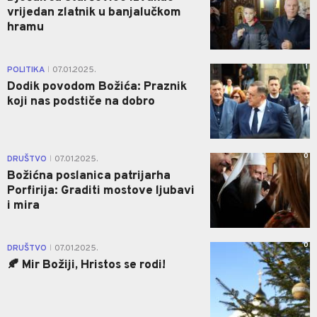
vrijedan zlatnik u banjalučkom
hramu
1
POLITIKA
07.01.2025.
|
Dodik povodom Božića: Praznik
koji nas podstiče na dobro
0
DRUŠTVO
07.01.2025.
|
Božićna poslanica patrijarha
Porfirija: Graditi mostove ljubavi
i mira
0
DRUŠTVO
07.01.2025.
|
🍂 Mir Božiji, Hristos se rodi!