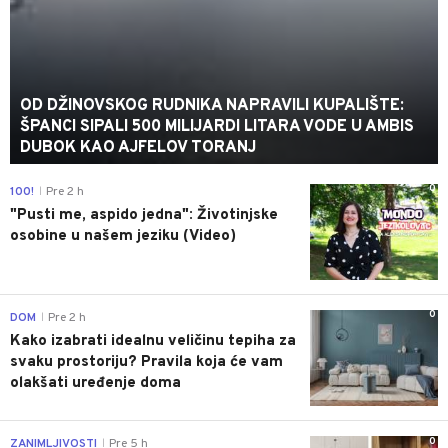
OD DŽINOVSKOG RUDNIKA NAPRAVILI KUPALIŠTE:
ŠPANCI SIPALI 500 MILIJARDI LITARA VODE U AMBIS
DUBOK KAO AJFELOV TORANJ
0
100!
Pre 2 h
|
"Pusti me, aspido jedna": Životinjske
osobine u našem jeziku (Video)
0
DOM
Pre 2 h
|
Kako izabrati idealnu veličinu tepiha za
svaku prostoriju? Pravila koja će vam
olakšati uređenje doma
0
ZANIMLJIVOSTI
Pre 5 h
|