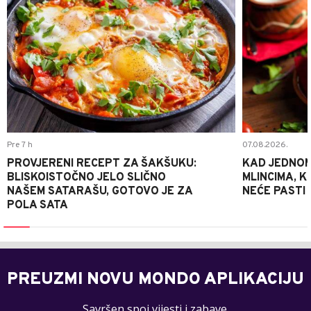
Pre 7 h
07.08.2026.
PROVJERENI RECEPT ZA ŠAKŠUKU:
KAD JEDNOM
BLISKOISTOČNO JELO SLIČNO
MLINCIMA, K
NAŠEM SATARAŠU, GOTOVO JE ZA
NEĆE PASTI
POLA SATA
PREUZMI NOVU MONDO APLIKACIJU
Savršen spoj vijesti i zabave.