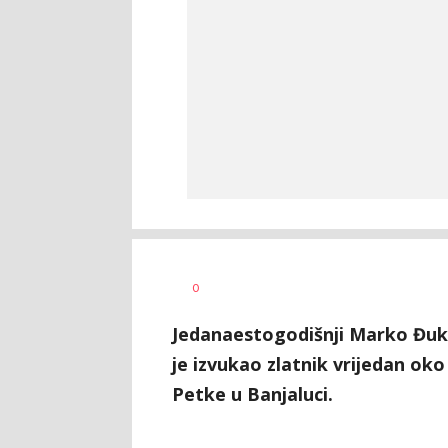
Vesna
AUTOR
0
Kerkez
Jedanaestogodišnji Marko Đuki
je izvukao zlatnik vrijedan ok
Petke u Banjaluci.