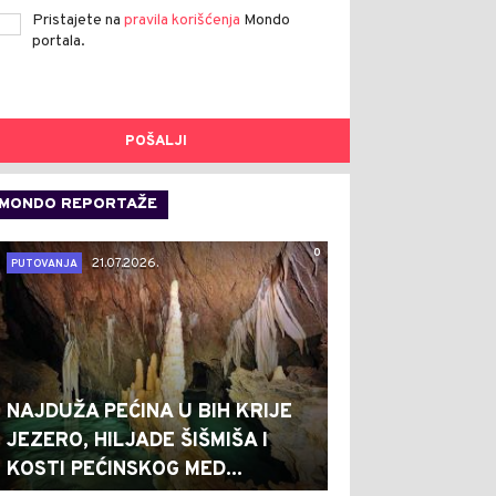
Pristajete na
pravila korišćenja
Mondo
portala.
POŠALJI
MONDO REPORTAŽE
0
21.07.2026.
PUTOVANJA
NAJDUŽA PEĆINA U BIH KRIJE
JEZERO, HILJADE ŠIŠMIŠA I
KOSTI PEĆINSKOG MED...