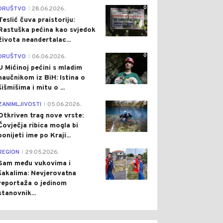
0
DRUŠTVO
28.06.2026.
|
Teslić čuva praistoriju:
Rastuška pećina kao svjedok
života neandertalac...
0
DRUŠTVO
06.06.2026.
|
U Mićinoj pećini s mladim
naučnikom iz BiH: Istina o
šišmišima i mitu o ...
0
ZANIMLJIVOSTI
05.06.2026.
|
Otkriven trag nove vrste:
Čovječja ribica mogla bi
ponijeti ime po Kraji...
0
REGION
29.05.2026.
|
Sam među vukovima i
šakalima: Nevjerovatna
reportaža o jedinom
stanovnik...