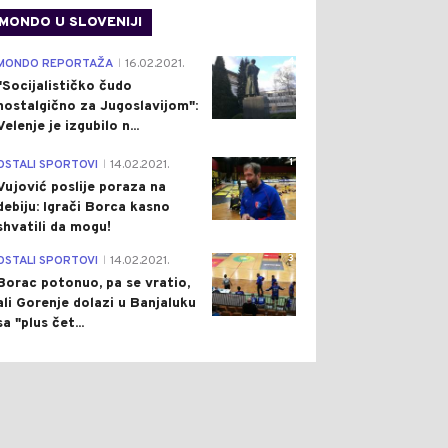
MONDO U SLOVENIJI
4
MONDO REPORTAŽA
16.02.2021.
|
"Socijalističko čudo
nostalgično za Jugoslavijom":
Velenje je izgubilo n...
1
OSTALI SPORTOVI
14.02.2021.
|
Vujović poslije poraza na
debiju: Igrači Borca kasno
shvatili da mogu!
3
OSTALI SPORTOVI
14.02.2021.
|
Borac potonuo, pa se vratio,
ali Gorenje dolazi u Banjaluku
sa "plus čet...