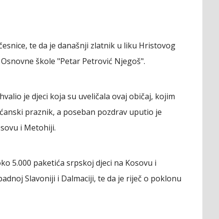
česnice, te da je današnji zlatnik u liku Hristovog
k Osnovne škole "Petar Petrović Njegoš".
alio je djeci koja su uveličala ovaj običaj, kojim
išćanski praznik, a poseban pozdrav uputio je
sovu i Metohiji.
oko 5.000 paketića srpskoj djeci na Kosovu i
adnoj Slavoniji i Dalmaciji, te da je riječ o poklonu