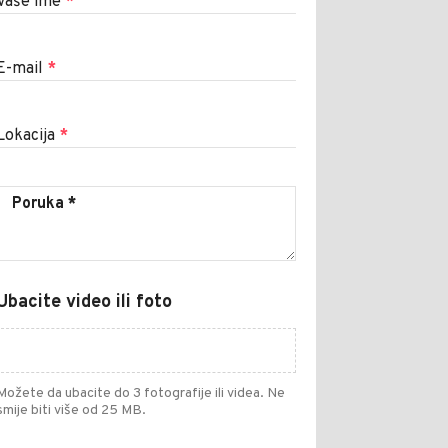
Vaše ime
*
E-mail
*
Lokacija
*
Ubacite video ili foto
Možete da ubacite do 3 fotografije ili videa. Ne
smije biti više od 25 MB.