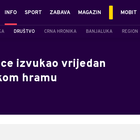
INFO
SPORT
ZABAVA
MAGAZIN
MOBIT
KA
DRUŠTVO
CRNA HRONIKA
BANJALUKA
REGION
ice izvukao vrijedan
čkom hramu