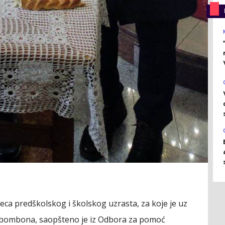
jeca predškolskog i školskog uzrasta, za koje je uz
a bombona, saopšteno je iz Odbora za pomoć