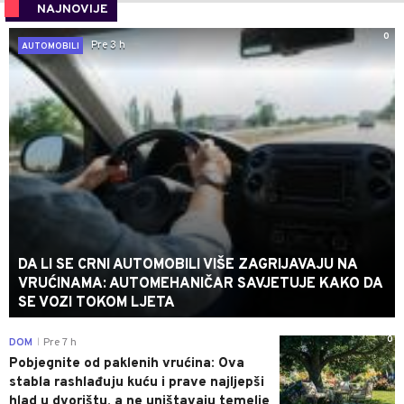
NAJNOVIJE
0
Pre 3 h
AUTOMOBILI
DA LI SE CRNI AUTOMOBILI VIŠE ZAGRIJAVAJU NA
VRUĆINAMA: AUTOMEHANIČAR SAVJETUJE KAKO DA
SE VOZI TOKOM LJETA
0
DOM
Pre 7 h
|
Pobjegnite od paklenih vrućina: Ova
stabla rashlađuju kuću i prave najljepši
hlad u dvorištu, a ne uništavaju temelje