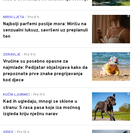
0
MIRISI LJETA
Pre 8 h
|
Najbolji parfemi poslije mora: Mirišu na
senzualni luksuz, savršeni uz preplanuli
ten
0
ZDRAVLJE
Pre 9 h
|
Vrućine su posebno opasne za
najmlađe: Pedijatar objašnjava kako da
prepoznate prve znake pregrijavanja
kod djece
0
KUĆNI LJUBIMCI
Pre 11 h
|
Kad ih ugledaju, mnogi se sklone u
stranu: 5 rasa pasa koje iza moćnog
izgleda kriju nježnu narav
0
VIDEO
Pre 12 h
|