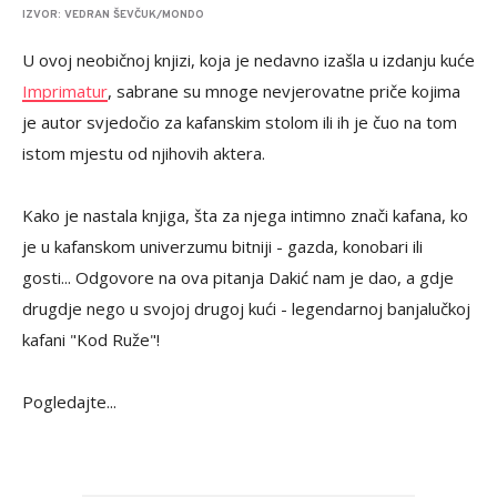
IZVOR: VEDRAN ŠEVČUK/MONDO
U ovoj neobičnoj knjizi, koja je nedavno izašla u izdanju kuće
Imprimatur
, sabrane su mnoge nevjerovatne priče kojima
je autor svjedočio za kafanskim stolom ili ih je čuo na tom
istom mjestu od njihovih aktera.
Kako je nastala knjiga, šta za njega intimno znači kafana, ko
je u kafanskom univerzumu bitniji - gazda, konobari ili
gosti... Odgovore na ova pitanja Dakić nam je dao, a gdje
drugdje nego u svojoj drugoj kući - legendarnoj banjalučkoj
kafani "Kod Ruže"!
Pogledajte...