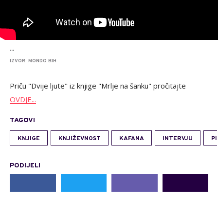
...
IZVOR: MONDO BIH
Priču "Dvije ljute" iz knjige "Mrlje na šanku" pročitajte
OVDJE...
TAGOVI
KNJIGE
KNJIŽEVNOST
KAFANA
INTERVJU
PI
PODIJELI