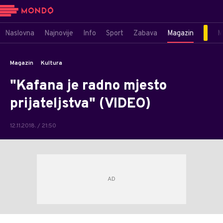
Naslovna
Najnovije
Info
Sport
Zabava
Magazin
M
Magazin
Kultura
"Kafana je radno mjesto
prijateljstva" (VIDEO)
12.11.2018. / 21:50