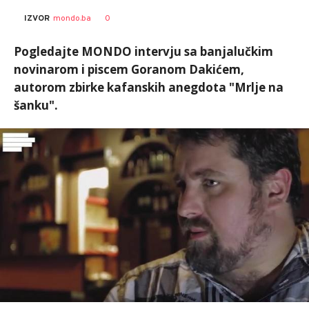
Vedran
Siniša
AUTORI
0
IZVOR
mondo.ba
Ševčuk
Stanić
Pogledajte MONDO intervju sa banjalučkim
novinarom i piscem Goranom Dakićem,
autorom zbirke kafanskih anegdota "Mrlje na
šanku".