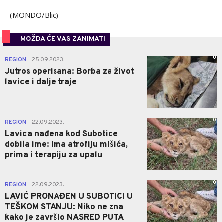
(MONDO/Blic)
MOŽDA ĆE VAS ZANIMATI
0
REGION
25.09.2023.
|
Jutros operisana: Borba za život
lavice i dalje traje
0
REGION
22.09.2023.
|
Lavica nađena kod Subotice
dobila ime: Ima atrofiju mišića,
prima i terapiju za upalu
0
REGION
22.09.2023.
|
LAVIĆ PRONAĐEN U SUBOTICI U
TEŠKOM STANJU: Niko ne zna
kako je završio NASRED PUTA