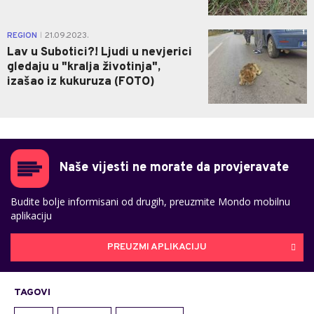
1
REGION
21.09.2023.
|
Lav u Subotici?! Ljudi u nevjerici
gledaju u "kralja životinja",
izašao iz kukuruza (FOTO)
Naše vijesti ne morate da provjeravate
Budite bolje informisani od drugih, preuzmite Mondo mobilnu
aplikaciju
PREUZMI APLIKACIJU
TAGOVI