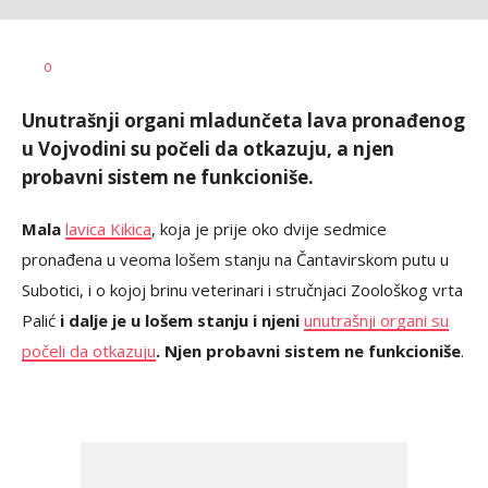
Vesna
AUTOR
0
Kerkez
Unutrašnji organi mladunčeta lava pronađenog
u Vojvodini su počeli da otkazuju, a njen
probavni sistem ne funkcioniše.
Mala
lavica Kikica
, koja je prije oko dvije sedmice
pronađena u veoma lošem stanju na Čantavirskom putu u
Subotici, i o kojoj brinu veterinari i stručnjaci Zoološkog vrta
Palić
i dalje je u lošem stanju i njeni
unutrašnji organi su
počeli da otkazuju
. Njen probavni sistem ne funkcioniše
.