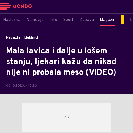
Naslovna
Najnovije
Info
Sport
Zabava
Magazin
M
Magazin
Ljubimci
Mala lavica i dalje u lošem
stanju, ljekari kažu da nikad
nije ni probala meso (VIDEO)
06.10.2023. / 15:26