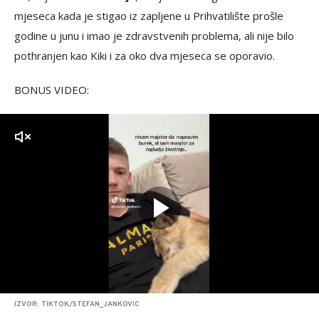
mjeseca kada je stigao iz zapljene u Prihvatilište prošle
godine u junu i imao je zdravstvenih problema, ali nije bilo
pothranjen kao Kiki i za oko dva mjeseca se oporavio.
BONUS VIDEO:
zvuk
IZVOR: TIKTOK/STEFAN_JANKOVIC