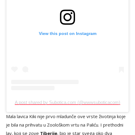
View this post on Instagram
A post shared by Subotica.com (@wwwsuboticacom)
Mala lavica Kiki nije prvo mladunče ove vrste životinja koje
je bila na prihvatu u Zoološkom vrtu na Paliću. I prethodni
lav, koji se zove
Tiberije
, bio je star svega oko dva