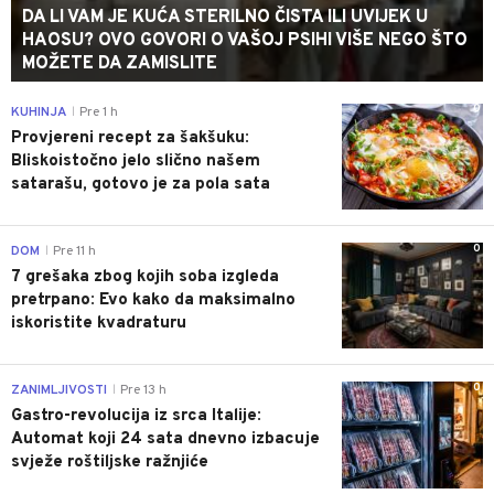
DA LI VAM JE KUĆA STERILNO ČISTA ILI UVIJEK U
HAOSU? OVO GOVORI O VAŠOJ PSIHI VIŠE NEGO ŠTO
MOŽETE DA ZAMISLITE
0
KUHINJA
Pre 1 h
|
Provjereni recept za šakšuku:
Bliskoistočno jelo slično našem
satarašu, gotovo je za pola sata
0
DOM
Pre 11 h
|
7 grešaka zbog kojih soba izgleda
pretrpano: Evo kako da maksimalno
iskoristite kvadraturu
0
ZANIMLJIVOSTI
Pre 13 h
|
Gastro-revolucija iz srca Italije:
Automat koji 24 sata dnevno izbacuje
svježe roštiljske ražnjiće