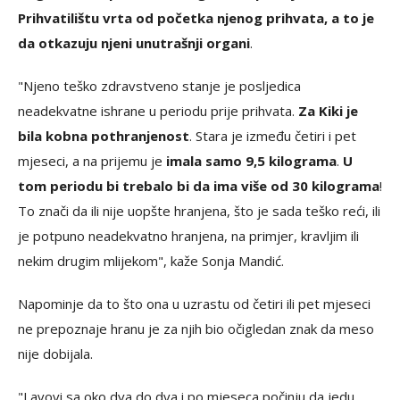
Prihvatilištu vrta od početka njenog prihvata, a to je
da otkazuju njeni unutrašnji organi
.
"Njeno teško zdravstveno stanje je posljedica
neadekvatne ishrane u periodu prije prihvata.
Za Kiki je
bila kobna pothranjenost
. Stara je između četiri i pet
mjeseci, a na prijemu je
imala samo 9,5 kilograma
.
U
tom periodu bi trebalo bi da ima više od 30 kilograma
!
To znači da ili nije uopšte hranjena, što je sada teško reći, ili
je potpuno neadekvatno hranjena, na primjer, kravljim ili
nekim drugim mlijekom", kaže Sonja Mandić.
Napominje da to što ona u uzrastu od četiri ili pet mjeseci
ne prepoznaje hranu je za njih bio očigledan znak da meso
nije dobijala.
"Lavovi sa oko dva do dva i po mjeseca počinju da jedu