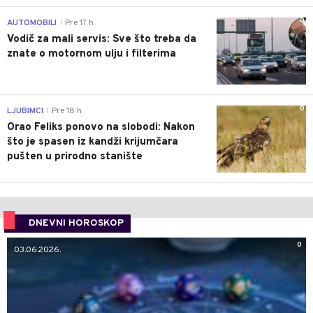
0
AUTOMOBILI
Pre 17 h
|
Vodič za mali servis: Sve što treba da
znate o motornom ulju i filterima
0
LJUBIMCI
Pre 18 h
|
Orao Feliks ponovo na slobodi: Nakon
što je spasen iz kandži krijumčara
pušten u prirodno stanište
DNEVNI HOROSKOP
0
03.06.2026.