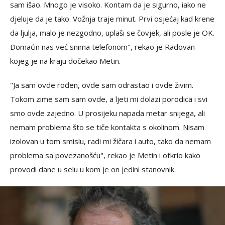
sam išao. Mnogo je visoko. Kontam da je sigurno, iako ne
djeluje da je tako. Vožnja traje minut. Prvi osjećaj kad krene
da ljulja, malo je nezgodno, uplaši se čovjek, ali posle je OK.
Domaćin nas već snima telefonom", rekao je Radovan
kojeg je na kraju dočekao Metin.
"Ja sam ovde rođen, ovde sam odrastao i ovde živim.
Tokom zime sam sam ovde, a ljeti mi dolazi porodica i svi
smo ovde zajedno. U prosijeku napada metar snijega, ali
nemam problema što se tiče kontakta s okolinom. Nisam
izolovan u tom smislu, radi mi žičara i auto, tako da nemam
problema sa povezanošću", rekao je Metin i otkrio kako
provodi dane u selu u kom je on jedini stanovnik.