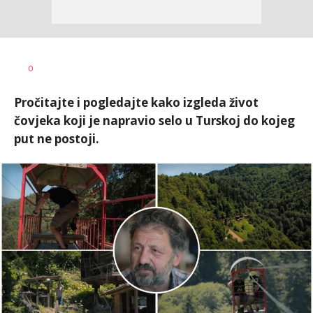
Tamara
AUTOR
0
Veličković
Pročitajte i pogledajte kako izgleda život
čovjeka koji je napravio selo u Turskoj do kojeg
put ne postoji.