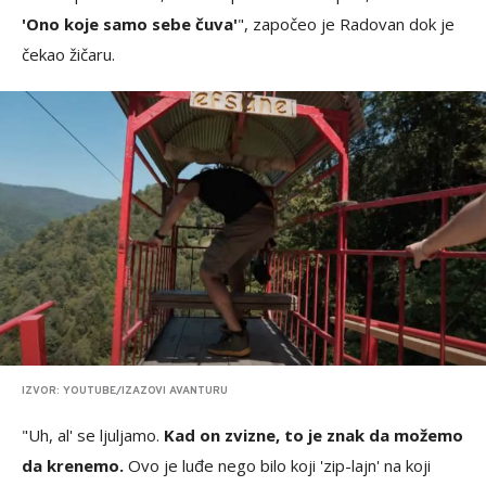
'Ono koje samo sebe čuva'
", započeo je Radovan dok je
čekao žičaru.
IZVOR: YOUTUBE/IZAZOVI AVANTURU
"Uh, al' se ljuljamo.
Kad on zvizne, to je znak da možemo
da krenemo.
Ovo je luđe nego bilo koji 'zip-lajn' na koji