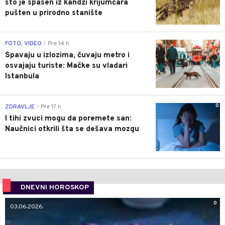
što je spasen iz kandži krijumčara
pušten u prirodno stanište
0
FOTO, VIDEO
Pre 14 h
|
Spavaju u izlozima, čuvaju metro i
osvajaju turiste: Mačke su vladari
Istanbula
0
ZDRAVLJE
Pre 17 h
|
I tihi zvuci mogu da poremete san:
Naučnici otkrili šta se dešava mozgu
DNEVNI HOROSKOP
0
03.06.2026.