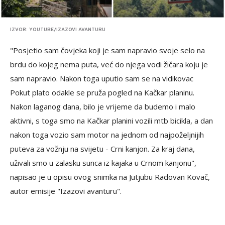
IZVOR: YOUTUBE/IZAZOVI AVANTURU
"Posjetio sam čovjeka koji je sam napravio svoje selo na
brdu do kojeg nema puta, već do njega vodi žičara koju je
sam napravio. Nakon toga uputio sam se na vidikovac
Pokut plato odakle se pruža pogled na Kačkar planinu.
Nakon laganog dana, bilo je vrijeme da budemo i malo
aktivni, s toga smo na Kačkar planini vozili mtb bicikla, a dan
nakon toga vozio sam motor na jednom od najpoželjnijih
puteva za vožnju na svijetu - Crni kanjon. Za kraj dana,
uživali smo u zalasku sunca iz kajaka u Crnom kanjonu",
napisao je u opisu ovog snimka na Jutjubu Radovan Kovač,
autor emisije "Izazovi avanturu".