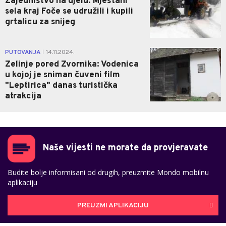
Zajedništvo na djelu: Mještani
sela kraj Foče se udružili i kupili
grtalicu za snijeg
0
PUTOVANJA
14.11.2024.
|
Zelinje pored Zvornika: Vodenica
u kojoj je sniman čuveni film
"Leptirica" danas turistička
atrakcija
Naše vijesti ne morate da provjeravate
Budite bolje informisani od drugih, preuzmite Mondo mobilnu
aplikaciju
PREUZMI APLIKACIJU