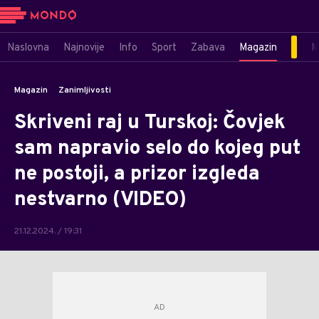
Naslovna
Najnovije
Info
Sport
Zabava
Magazin
M
Magazin
Zanimljivosti
Skriveni raj u Turskoj: Čovjek
sam napravio selo do kojeg put
ne postoji, a prizor izgleda
nestvarno (VIDEO)
21.12.2024. / 19:31