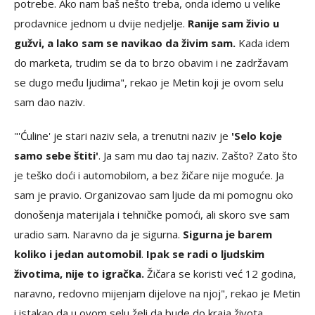
potrebe. Ako nam baš nešto treba, onda idemo u velike
prodavnice jednom u dvije nedjelje.
Ranije sam živio u
gužvi, a lako sam se navikao da živim sam.
Kada idem
do marketa, trudim se da to brzo obavim i ne zadržavam
se dugo među ljudima", rekao je Metin koji je ovom selu
sam dao naziv.
"'Ćuline' je stari naziv sela, a trenutni naziv je
'Selo koje
samo sebe štiti'
. Ja sam mu dao taj naziv. Zašto? Zato što
je teško doći i automobilom, a bez žičare nije moguće. Ja
sam je pravio. Organizovao sam ljude da mi pomognu oko
donošenja materijala i tehničke pomoći, ali skoro sve sam
uradio sam. Naravno da je sigurna.
Sigurna je barem
koliko i jedan automobil
.
Ipak se radi o ljudskim
životima, nije to igračka.
Žičara se koristi već 12 godina,
naravno, redovno mijenjam dijelove na njoj", rekao je Metin
i istakao da u ovom selu želi da bude do kraja života.