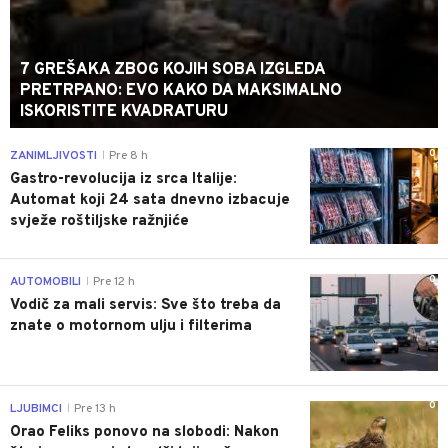
7 GREŠAKA ZBOG KOJIH SOBA IZGLEDA
PRETRPANO: EVO KAKO DA MAKSIMALNO
ISKORISTITE KVADRATURU
0
ZANIMLJIVOSTI
Pre 8 h
|
Gastro-revolucija iz srca Italije:
Automat koji 24 sata dnevno izbacuje
svježe roštiljske ražnjiće
0
AUTOMOBILI
Pre 12 h
|
Vodič za mali servis: Sve što treba da
znate o motornom ulju i filterima
0
LJUBIMCI
Pre 13 h
|
Orao Feliks ponovo na slobodi: Nakon