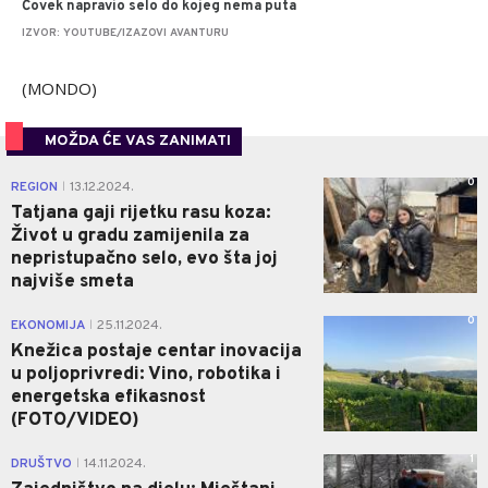
Čovek napravio selo do kojeg nema puta
IZVOR: YOUTUBE/IZAZOVI AVANTURU
(MONDO)
MOŽDA ĆE VAS ZANIMATI
0
REGION
13.12.2024.
|
Tatjana gaji rijetku rasu koza:
Život u gradu zamijenila za
nepristupačno selo, evo šta joj
najviše smeta
0
EKONOMIJA
25.11.2024.
|
Knežica postaje centar inovacija
u poljoprivredi: Vino, robotika i
energetska efikasnost
(FOTO/VIDEO)
1
DRUŠTVO
14.11.2024.
|