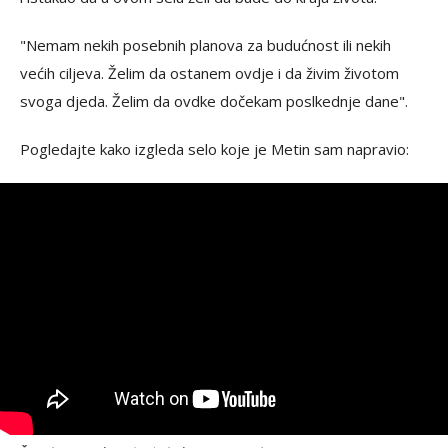
"Nemam nekih posebnih planova za budućnost ili nekih
većih ciljeva. Želim da ostanem ovdje i da živim životom
svoga djeda. Želim da ovdke dočekam poslkednje dane".
Pogledajte kako izgleda selo koje je Metin sam napravio: