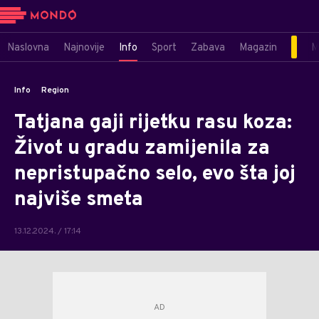
Naslovna
Najnovije
Info
Sport
Zabava
Magazin
M
Info
Region
Tatjana gaji rijetku rasu koza:
Život u gradu zamijenila za
nepristupačno selo, evo šta joj
najviše smeta
13.12.2024. / 17:14