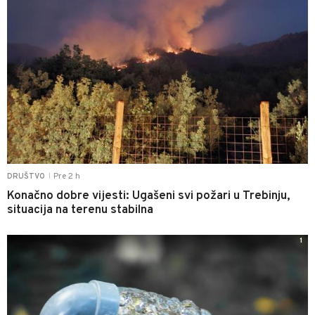
Pre 2 h
DRUŠTVO
|
Konačno dobre vijesti: Ugašeni svi požari u Trebinju,
situacija na terenu stabilna
1