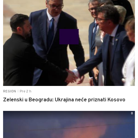
Pre 2 h
REGION
|
Zelenski u Beogradu: Ukrajina neće priznati Kosovo
0