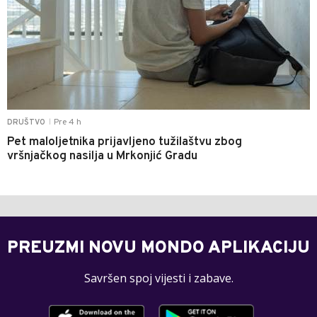
Pre 4 h
DRUŠTVO
|
Pet maloljetnika prijavljeno tužilaštvu zbog
vršnjačkog nasilja u Mrkonjić Gradu
PREUZMI NOVU MONDO APLIKACIJU
Savršen spoj vijesti i zabave.