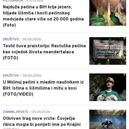
PUTOVANJA
21.07.2026.
|
Najduža pećina u BiH krije jezero,
hiljade šišmiša i kosti pećinskog
medvjeda stare više od 20.000 godina
(Foto)
0
DRUŠTVO
28.06.2026.
|
Teslić čuva praistoriju: Rastuška pećina
kao svjedok života neandertalaca
(FOTO)
0
DRUŠTVO
06.06.2026.
|
U Mićinoj pećini s mladim naučnikom iz
BiH: Istina o šišmišima i mitu o kosi
(FOTO/VIDEO)
0
ZANIMLJIVOSTI
05.06.2026.
|
Otkriven trag nove vrste: Čovječja
ribica mogla bi ponijeti ime po Krajini