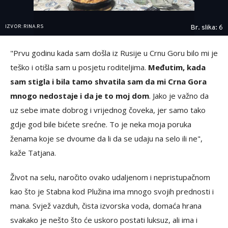
IZVOR: RINA.RS
Br. slika: 6
"Prvu godinu kada sam došla iz Rusije u Crnu Goru bilo mi je
teško i otišla sam u posjetu roditeljima.
Međutim, kada
sam stigla i bila tamo shvatila sam da mi Crna Gora
mnogo nedostaje i da je to moj dom
. Jako je važno da
uz sebe imate dobrog i vrijednog čoveka, jer samo tako
gdje god bile bićete srećne. To je neka moja poruka
ženama koje se dvoume da li da se udaju na selo ili ne",
kaže Tatjana.
Život na selu, naročito ovako udaljenom i nepristupačnom
kao što je Stabna kod Plužina ima mnogo svojih prednosti i
mana. Svjež vazduh, čista izvorska voda, domaća hrana
svakako je nešto što će uskoro postati luksuz, ali ima i