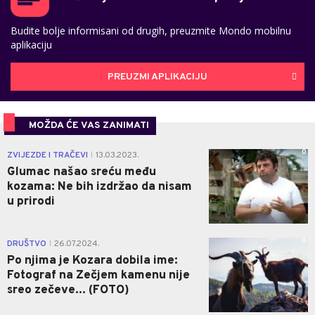
Budite bolje informisani od drugih, preuzmite Mondo mobilnu
aplikaciju
PREUZMI APLIKACIJU
MOŽDA ĆE VAS ZANIMATI
0
ZVIJEZDE I TRAČEVI
13.03.2023.
|
Glumac našao sreću među
kozama: Ne bih izdržao da nisam
u prirodi
0
DRUŠTVO
26.07.2024.
|
Po njima je Kozara dobila ime:
Fotograf na Zečjem kamenu nije
sreo zečeve... (FOTO)