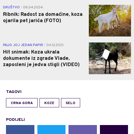
0
DRUŠTVO
08.04.2024.
|
Ribnik: Radost za domaćine, koza
ojarila pet jarića (FOTO)
0
FALIO JOJ JEDAN PAPIR
04.12.2021.
|
Hit snimak: Koza ukrala
dokumente iz zgrade Vlade,
zaposleni je jedva stigli (VIDEO)
TAGOVI
CRNA GORA
KOZE
SELO
PODIJELI