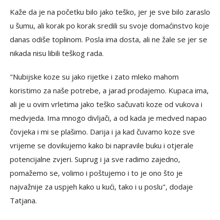
Kaže da je na početku bilo jako teško, jer je sve bilo zaraslo
u šumu, ali korak po korak sredili su svoje domaćinstvo koje
danas odiše toplinom. Posla ima dosta, ali ne žale se jer se
nikada nisu libili teškog rada.
"Nubijske koze su jako rijetke i zato mleko mahom
koristimo za naše potrebe, a jarad prodajemo. Kupaca ima,
ali je u ovim vrletima jako teško sačuvati koze od vukova i
medvjeda. Ima mnogo divljači, a od kada je medved napao
čovjeka i mi se plašimo. Darija i ja kad čuvamo koze sve
vrijeme se dovikujemo kako bi napravile buku i otjerale
potencijalne zvjeri. Suprug i ja sve radimo zajedno,
pomažemo se, volimo i poštujemo i to je ono što je
najvažnije za uspjeh kako u kući, tako i u poslu", dodaje
Tatjana.