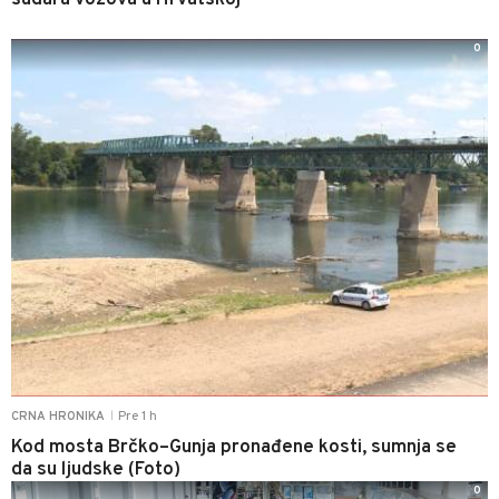
sudara vozova u Hrvatskoj
0
Pre 1 h
CRNA HRONIKA
|
Kod mosta Brčko–Gunja pronađene kosti, sumnja se
da su ljudske (Foto)
0