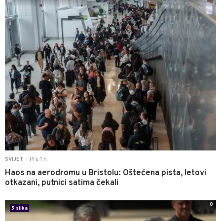
Pre 1 h
SVIJET
|
Haos na aerodromu u Bristolu: Oštećena pista, letovi
otkazani, putnici satima čekali
0
5 slika