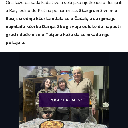
Ona kaže da sada kada žive u selu jako rijetko idu u Rusiju ili
u Bar, jedino do Plužina po namirnice.
Stariji sin živi im u
Rusiji, srednja kćerka udala se u Čačak, a sa njima je
najmlađa kćerka Darija. Zbog svoje odluke da napusti
grad i dođe u selo Tatjana kaže da se nikada nije
pokajala
.
POGLEDAJ SLIKE