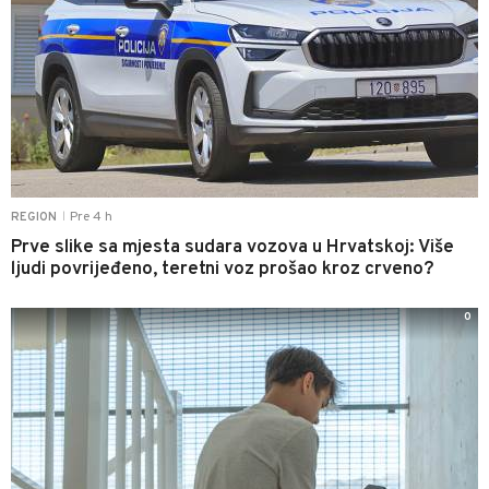
Pre 4 h
REGION
|
Prve slike sa mjesta sudara vozova u Hrvatskoj: Više
ljudi povrijeđeno, teretni voz prošao kroz crveno?
0