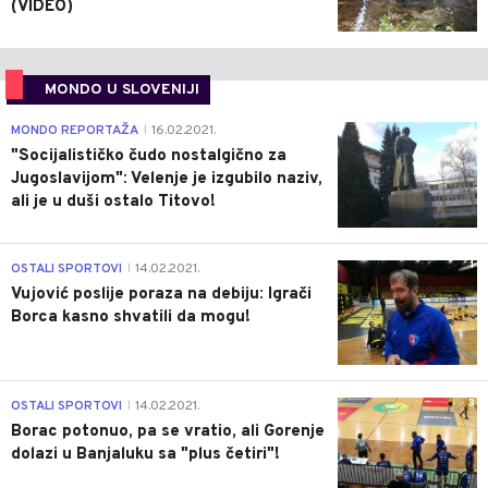
(VIDEO)
MONDO U SLOVENIJI
4
MONDO REPORTAŽA
16.02.2021.
|
"Socijalističko čudo nostalgično za
Jugoslavijom": Velenje je izgubilo naziv,
ali je u duši ostalo Titovo!
1
OSTALI SPORTOVI
14.02.2021.
|
Vujović poslije poraza na debiju: Igrači
Borca kasno shvatili da mogu!
3
OSTALI SPORTOVI
14.02.2021.
|
Borac potonuo, pa se vratio, ali Gorenje
dolazi u Banjaluku sa "plus četiri"!