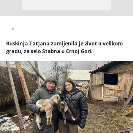
Aleksandra
AUTOR
0
Virijević
Ruskinja Tatjana zamijenila je život u velikom
gradu, za selo Stabna u Crnoj Gori.