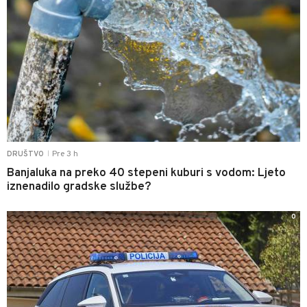
Pre 3 h
DRUŠTVO
|
Banjaluka na preko 40 stepeni kuburi s vodom: Ljeto
iznenadilo gradske službe?
0