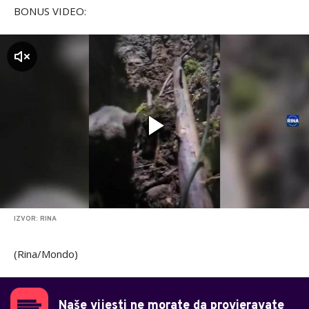
BONUS VIDEO:
zvuk
IZVOR: RINA
(Rina/Mondo)
Naše vijesti ne morate da provjeravate