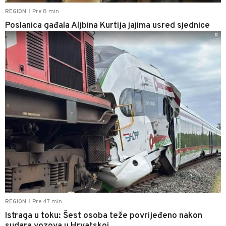
Pre 8 min
REGION
|
Poslanica gađala Aljbina Kurtija jajima usred sjednice
0
Pre 47 min
REGION
|
Istraga u toku: Šest osoba teže povrijeđeno nakon