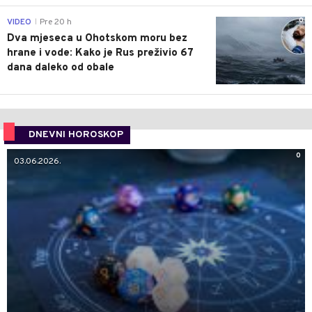
0
VIDEO
Pre 20 h
|
Dva mjeseca u Ohotskom moru bez
hrane i vode: Kako je Rus preživio 67
dana daleko od obale
DNEVNI HOROSKOP
0
03.06.2026.