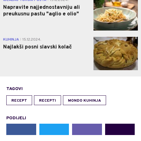
Napravite najjednostavniju ali
preukusnu pastu "aglio e olio"
0
KUHINJA
15.12.2024.
|
Najlakši posni slavski kolač
TAGOVI
RECEPT
RECEPTI
MONDO KUHINJA
PODIJELI