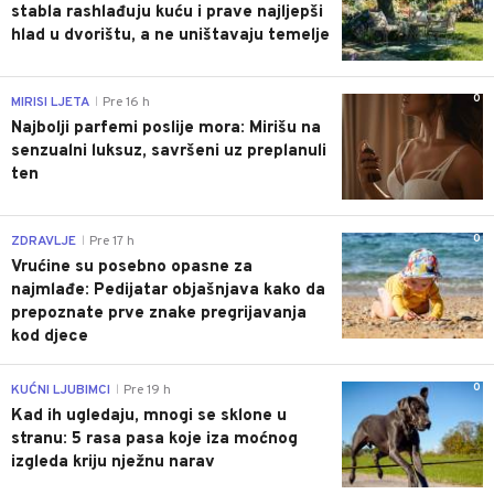
stabla rashlađuju kuću i prave najljepši
hlad u dvorištu, a ne uništavaju temelje
0
MIRISI LJETA
Pre 16 h
|
Najbolji parfemi poslije mora: Mirišu na
senzualni luksuz, savršeni uz preplanuli
ten
0
ZDRAVLJE
Pre 17 h
|
Vrućine su posebno opasne za
najmlađe: Pedijatar objašnjava kako da
prepoznate prve znake pregrijavanja
kod djece
0
KUĆNI LJUBIMCI
Pre 19 h
|
Kad ih ugledaju, mnogi se sklone u
stranu: 5 rasa pasa koje iza moćnog
izgleda kriju nježnu narav