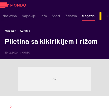
Naslovna
Najnovije
Info
Sport
Zabava
Magazin
M
Magazin
Kuhinja
Piletina sa kikirikijem i rižom
19.12.2024. / 06:30
0