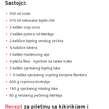
Sastojci:
950 ml vode
470 ml nekuvane bijele riže
3 kašike soja sosa
2 kašike putera od kikirikija
2 kašičice bijelog vinskog sirćeta
¼ kašičice bibera
3 kašike maslinovog ulja
4 pileća filea - isječene na tanke trake
3 kašike sjeckanog bijelog luka
1 ½ kašika sjeckanog svježeg korijena đumbira
600 g cvjetova brokolija
180 g sjeckanog mladog luka
80 g neslanog pečenog kikirikija
Recept
za piletinu sa kikirikijem i