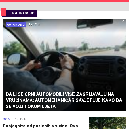
NAJNOVIJE
0
Pre 11 h
AUTOMOBILI
DA LI SE CRNI AUTOMOBILI VIŠE ZAGRIJAVAJU NA
VRUĆINAMA: AUTOMEHANIČAR SAVJETUJE KAKO DA
SE VOZI TOKOM LJETA
0
DOM
Pre 15 h
|
Pobjegnite od paklenih vrućina: Ova