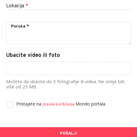
Lokacija
*
Ubacite video ili foto
Možete da ubacite do 3 fotografije ili videa. Ne smije biti
više od 25 MB.
Pristajete na
Mondo portala.
pravila korišćenja
POŠALJI