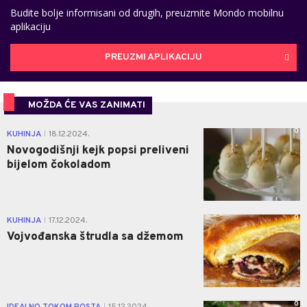
Budite bolje informisani od drugih, preuzmite Mondo mobilnu
aplikaciju
PREUZMI APLIKACIJU
MOŽDA ĆE VAS ZANIMATI
0
KUHINJA
18.12.2024.
|
Novogodišnji kejk popsi preliveni
bijelom čokoladom
0
KUHINJA
17.12.2024.
|
Vojvođanska štrudla sa džemom
0
IDEALNO TOKOM POSTA
15.12.2024.
|