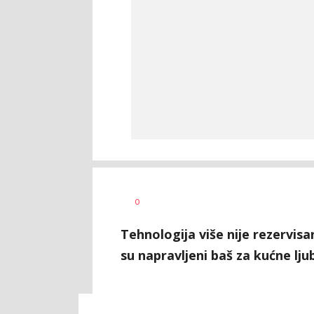
Vesna
AUTOR
0
Kerkez
Tehnologija više nije rezervisa
su napravljeni baš za kućne lju