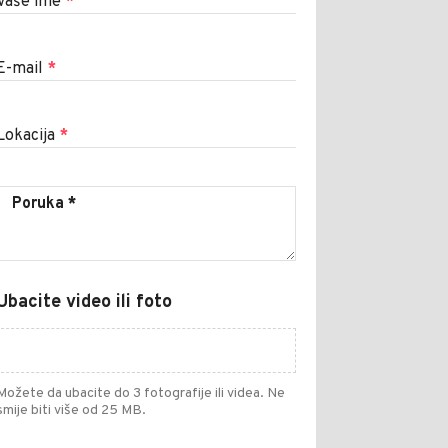
Vaše ime
*
E-mail
*
Lokacija
*
Ubacite video ili foto
Možete da ubacite do 3 fotografije ili videa. Ne
smije biti više od 25 MB.