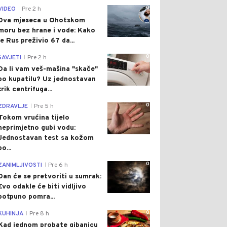
0
VIDEO
Pre 2 h
|
Dva mjeseca u Ohotskom
moru bez hrane i vode: Kako
je Rus preživio 67 da...
0
SAVJETI
Pre 2 h
|
Da li vam veš-mašina "skače"
po kupatilu? Uz jednostavan
trik centrifuga...
0
ZDRAVLJE
Pre 5 h
|
Tokom vrućina tijelo
neprimjetno gubi vodu:
Jednostavan test sa kožom
po...
0
ZANIMLJIVOSTI
Pre 6 h
|
Dan će se pretvoriti u sumrak:
Evo odakle će biti vidljivo
potpuno pomra...
0
KUHINJA
Pre 8 h
|
Kad jednom probate gibanicu