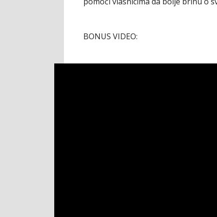
pomoći vlasnicima da bolje brinu o sv
BONUS VIDEO: