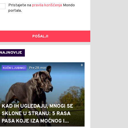
Pristajete na
pravila korišćenja
Mondo
portala.
POŠALJI
NAJNOVIJE
0
Pre 28 min
KUĆNI LJUBIMCI
KAD IH UGLEDAJU, MNOGI SE
SKLONE U STRANU: 5 RASA
PASA KOJE IZA MOĆNOG I...