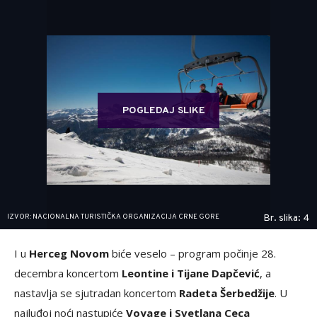
POGLEDAJ SLIKE
IZVOR: NACIONALNA TURISTIČKA ORGANIZACIJA CRNE GORE
Br. slika: 4
I u
Herceg Novom
biće veselo – program počinje 28.
decembra koncertom
Leontine i Tijane Dapčević
, a
nastavlja se sjutradan koncertom
Radeta Šerbedžije
. U
najluđoj noći nastupiće
Voyage i Svetlana Ceca