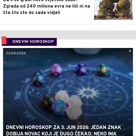
Da li se gradi novo svjetsko čudo?
Zgrada od 240 miliona evra ne liči ni na
šta što ste do sada vidjeli
DNEVNI HOROSKOP
0
03.06.2026.
DNEVNI HOROSKOP ZA 3. JUN 2026: JEDAN ZNAK
DOBIJA NOVAC KOJI JE DUGO ČEKAO, NEKO IMA