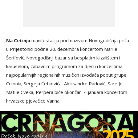
Na Cetinju
manifestacija pod nazivom Novogodišnja priča
u Prijestonici počine 20. decembra koncertom Marije
Šerifović. Novogodišnji bazar sa besplatim klizalištem i
karuselom, zabavnim programom za djecu i koncertima
najpopularnijih regionalnih muzičkih izvođača poput grupe
Colonia, Sergeja Ćetkovića, Aleksandre Radović, Sare Jo,
Matije Cveka, Perpera biće okončan 7. januara koncertom
hrvatske pjevačice Vanna.