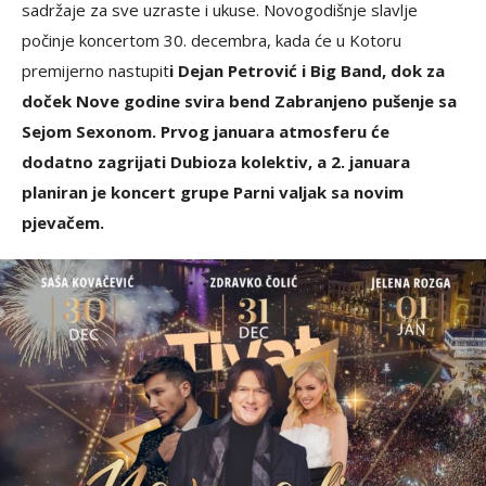
sadržaje za sve uzraste i ukuse. Novogodišnje slavlje
počinje koncertom 30. decembra, kada će u Kotoru
premijerno nastupit
i Dejan Petrović i Big Band, dok za
doček Nove godine svira bend Zabranjeno pušenje sa
Sejom Sexonom. Prvog januara atmosferu će
dodatno zagrijati Dubioza kolektiv, a 2. januara
planiran je koncert grupe Parni valjak sa novim
pjevačem.