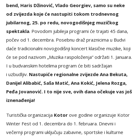
bend, Haris Džinović, Vlado Georgiev, samo su neke
od zvijezda koje će nastupiti tokom trodnevnog
jubilarnog, 25. po redu, novogodišnjeg muzičkog
spektakla
. Povodom jubileja programi će trajati 45 dana,
počev od 1. decembra. Posebnu draž praznicima u Budvi
daće tradicionalni novogodišnji koncert klasične muzike, koji
će se pod nazivom „Muzika raspoloženja“ održati 1. Januara.
I u budvanskim hotelima program će biti sadržajan
i uzbudljiv.
Nastupiće regionalne zvijezde Ana Bekuta,
Danijel Alibabić, Saša Matić, Ana Kokić, Jelena Rozga,
Peđa Jovanović. I to nije sve, ovih dana očekuje vas još
iznenađenja!
Turistička organizacija
Kotor
ove godine organizuje Kotor
Winter Fest od 1. decembra do 1. februara. Dnevni i
večernji programi uključuju zabavne, sportske i kulturne