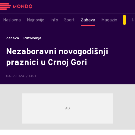
Naslovna
Najnovije
Info
Sport
Zabava
Magazin
M
Zabava
Putovanja
Nezaboravni novogodišnji
praznici u Crnoj Gori
04.12.2024. / 13:21