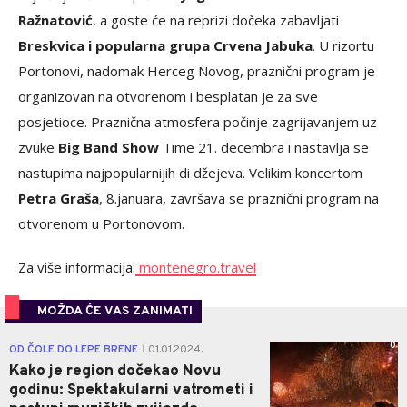
Ražnatović
, a goste će na reprizi dočeka zabavljati
Breskvica i popularna grupa Crvena Jabuka
. U rizortu
Portonovi, nadomak Herceg Novog, praznični program je
organizovan na otvorenom i besplatan je za sve
posjetioce. Praznična atmosfera počinje zagrijavanjem uz
zvuke
Big Band Show
Time 21. decembra i nastavlja se
nastupima najpopularnijih di džejeva. Velikim koncertom
Petra Graša
, 8.januara, završava se praznični program na
otvorenom u Portonovom.
Za više informacija:
montenegro.travel
MOŽDA ĆE VAS ZANIMATI
0
OD ČOLE DO LEPE BRENE
01.01.2024.
|
Kako je region dočekao Novu
godinu: Spektakularni vatrometi i