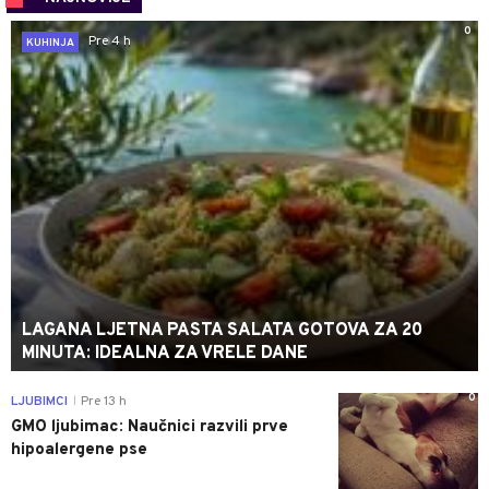
0
Pre 4 h
KUHINJA
LAGANA LJETNA PASTA SALATA GOTOVA ZA 20
MINUTA: IDEALNA ZA VRELE DANE
0
LJUBIMCI
Pre 13 h
|
GMO ljubimac: Naučnici razvili prve
hipoalergene pse