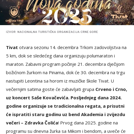
IZVOR: NACIONALNA TURISTIČKA ORGANIZACIJA CRNE GORE
Tivat
otvara sezonu 14. decembra Trkom zadovoljstva na
5 km, dok se sledećeg dana organizuju polumaraton i
maraton. Zabavni program počinje 21. decembra dječijom
božićnom žurkom na Pinama, dok će 30. decembra na trgu
nastupiti Leontina sa horom iz muzičke škole Tivat. U
večernjim satima goste će zabavljati grupa
Crveno i Crno,
uz koncert Saše Kovačevića. Posljednjeg dana 2024.
godine organizuje se tradicionalna regata, a prisutni
će ispratiti staru godinu uz bend Akademia i zvijezdu
večeri – Zdravka Čolića
! Prvog dana 2025. godine na
programu su dnevna žurka sa Mikom i bendom, a uveče će