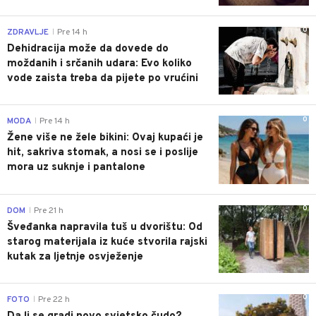
0
ZDRAVLJE
Pre 14 h
|
Dehidracija može da dovede do
moždanih i srčanih udara: Evo koliko
vode zaista treba da pijete po vrućini
0
MODA
Pre 14 h
|
Žene više ne žele bikini: Ovaj kupaći je
hit, sakriva stomak, a nosi se i poslije
mora uz suknje i pantalone
0
DOM
Pre 21 h
|
Šveđanka napravila tuš u dvorištu: Od
starog materijala iz kuće stvorila rajski
kutak za ljetnje osvježenje
0
FOTO
Pre 22 h
|