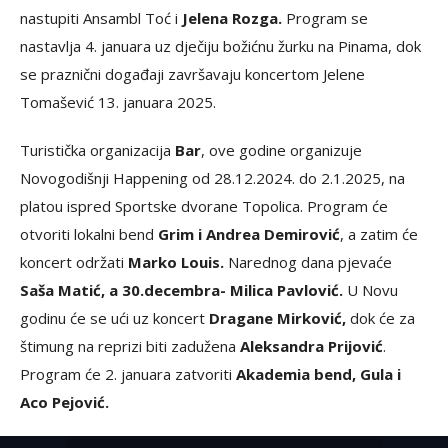
nastupiti Ansambl Toć i
Jelena Rozga.
Program se
nastavlja 4. januara uz dječiju božićnu žurku na Pinama, dok
se praznični događaji završavaju koncertom Jelene
Tomašević 13. januara 2025.
Turistička organizacija
Bar
, ove godine organizuje
Novogodišnji Happening od 28.12.2024. do 2.1.2025, na
platou ispred Sportske dvorane Topolica. Program će
otvoriti lokalni bend
Grim i Andrea Demirović
, a zatim će
koncert održati
Marko Louis.
Narednog dana pjevaće
Saša Matić, a 30.decembra- Milica Pavlović.
U Novu
godinu će se ući uz koncert
Dragane Mirković,
dok će za
štimung na reprizi biti zadužena
Aleksandra Prijović
.
Program će 2. januara zatvoriti
Akademia bend, Gula i
Aco Pejović.