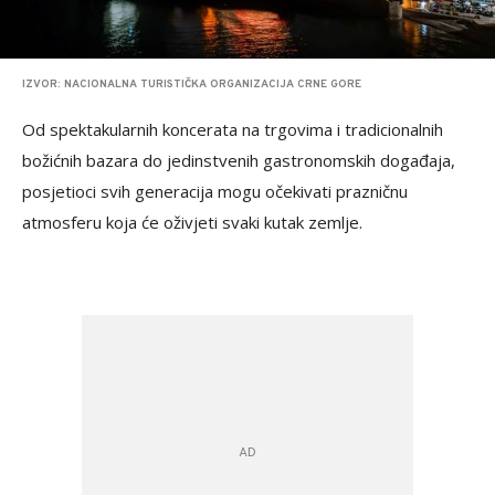
IZVOR: NACIONALNA TURISTIČKA ORGANIZACIJA CRNE GORE
Od spektakularnih koncerata na trgovima i tradicionalnih
božićnih bazara do jedinstvenih gastronomskih događaja,
posjetioci svih generacija mogu očekivati prazničnu
atmosferu koja će oživjeti svaki kutak zemlje.