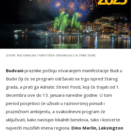
IZVOR: NACIONALNA TURISTIČKA ORGANIZACIJA CRNE GORE
Budvani
praznike počinju otvaranjem manifestacije Budi u
Budvi čiji će se program održavati na trgu ispred Starog
grada, a prati ga Adriatic Street Food, koji će trajati od 1.
decembra ove do 15. januara naredne godine. U tom
period posjetioci će uživati u raznovrsnoj ponudi i
prazničnom ambijentu, a svakodnevni program će
uključivati, kako nastupe lokalnih bendova, tako i koncerte
najvećih muzičkih imena regiona.
Dino Merlin, Leksington