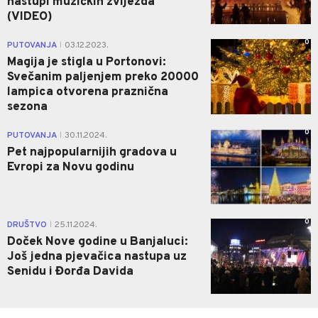
nastupi muzičkih zvijezda
(VIDEO)
0
PUTOVANJA
03.12.2023.
|
Magija je stigla u Portonovi:
Svečanim paljenjem preko 20000
lampica otvorena praznična
sezona
0
PUTOVANJA
30.11.2024.
|
Pet najpopularnijih gradova u
Evropi za Novu godinu
0
DRUŠTVO
25.11.2024.
|
Doček Nove godine u Banjaluci:
Još jedna pjevačica nastupa uz
Senidu i Đorđa Davida