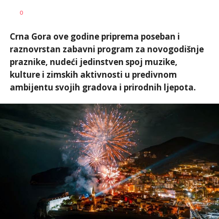
Nikolina
AUTOR
0
Damjanić
Crna Gora ove godine priprema poseban i
raznovrstan zabavni program za novogodišnje
praznike, nudeći jedinstven spoj muzike,
kulture i zimskih aktivnosti u predivnom
ambijentu svojih gradova i prirodnih ljepota.