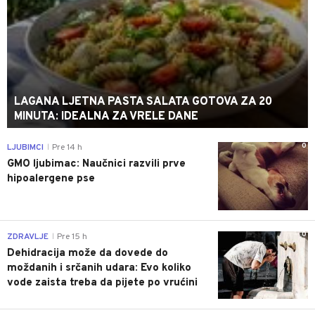
LAGANA LJETNA PASTA SALATA GOTOVA ZA 20
MINUTA: IDEALNA ZA VRELE DANE
0
LJUBIMCI
Pre 14 h
|
GMO ljubimac: Naučnici razvili prve
hipoalergene pse
0
ZDRAVLJE
Pre 15 h
|
Dehidracija može da dovede do
moždanih i srčanih udara: Evo koliko
vode zaista treba da pijete po vrućini