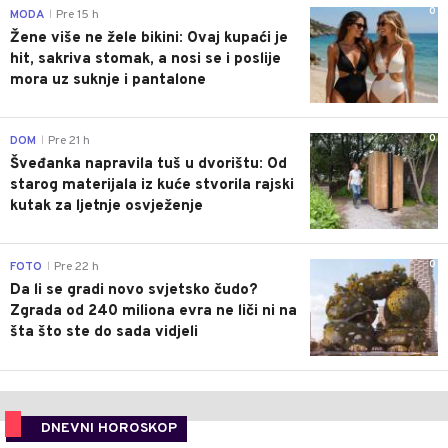
0
MODA
Pre 15 h
|
Žene više ne žele bikini: Ovaj kupaći je
hit, sakriva stomak, a nosi se i poslije
mora uz suknje i pantalone
0
DOM
Pre 21 h
|
Šveđanka napravila tuš u dvorištu: Od
starog materijala iz kuće stvorila rajski
kutak za ljetnje osvježenje
0
FOTO
Pre 22 h
|
Da li se gradi novo svjetsko čudo?
Zgrada od 240 miliona evra ne liči ni na
šta što ste do sada vidjeli
DNEVNI HOROSKOP