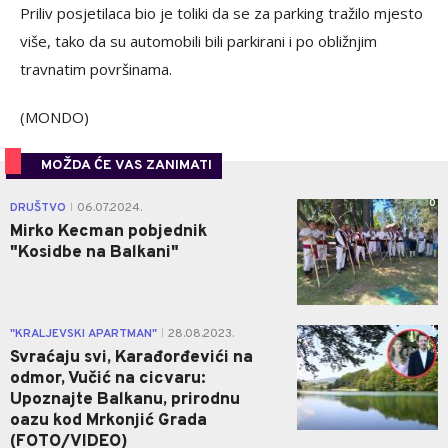
Priliv posjetilaca bio je toliki da se za parking tražilo mjesto
više, tako da su automobili bili parkirani i po obližnjim
travnatim površinama.
(MONDO)
MOŽDA ĆE VAS ZANIMATI
0
DRUŠTVO
06.07.2024.
|
Mirko Kecman pobjednik
"Kosidbe na Balkani"
1
"KRALJEVSKI APARTMAN"
28.08.2023.
|
Svraćaju svi, Karađorđevići na
odmor, Vučić na cicvaru:
Upoznajte Balkanu, prirodnu
oazu kod Mrkonjić Grada
(FOTO/VIDEO)