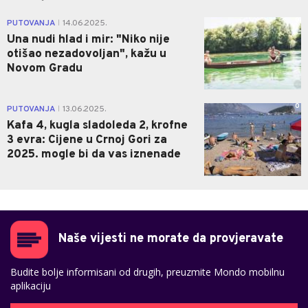
0
PUTOVANJA
14.06.2025.
|
Una nudi hlad i mir: "Niko nije
otišao nezadovoljan", kažu u
Novom Gradu
0
PUTOVANJA
13.06.2025.
|
Kafa 4, kugla sladoleda 2, krofne
3 evra: Cijene u Crnoj Gori za
2025. mogle bi da vas iznenade
Naše vijesti ne morate da provjeravate
Budite bolje informisani od drugih, preuzmite Mondo mobilnu
aplikaciju