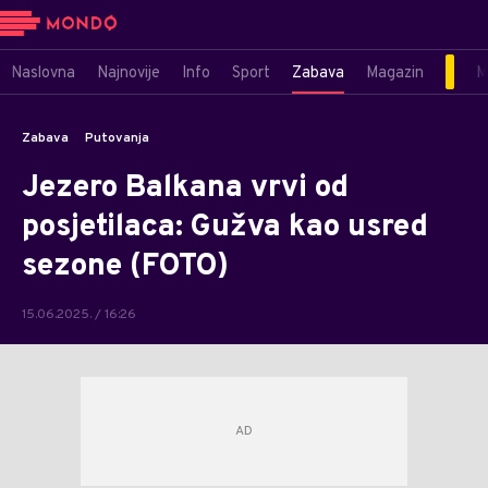
Naslovna
Najnovije
Info
Sport
Zabava
Magazin
M
Zabava
Putovanja
Jezero Balkana vrvi od
posjetilaca: Gužva kao usred
sezone (FOTO)
15.06.2025. / 16:26