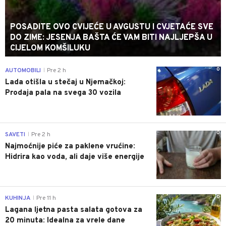
POSADITE OVO CVIJEĆE U AVGUSTU I CVJETAĆE SVE
DO ZIME: JESENJA BAŠTA ĆE VAM BITI NAJLJEPŠA U
CIJELOM KOMŠILUKU
0
AUTOMOBILI
Pre 2 h
|
Lada otišla u stečaj u Njemačkoj:
Prodaja pala na svega 30 vozila
0
SAVETI
Pre 2 h
|
Najmoćnije piće za paklene vrućine:
Hidrira kao voda, ali daje više energije
0
KUHINJA
Pre 11 h
|
Lagana ljetna pasta salata gotova za
20 minuta: Idealna za vrele dane