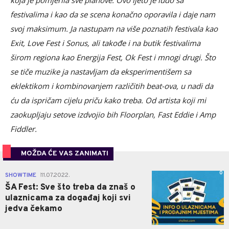
koja je pomjerila sve planove. Ovo ljeto je ludo sa
festivalima i kao da se scena konačno oporavila i daje nam
svoj maksimum. Ja nastupam na više poznatih festivala kao
Exit, Love Fest i Sonus, ali takođe i na butik festivalima
širom regiona kao Energija Fest, Ok Fest i mnogi drugi. Što
se tiče muzike ja nastavljam da eksperimentišem sa
eklektikom i kombinovanjem različitih beat-ova, u nadi da
ću da ispričam cijelu priču kako treba. Od artista koji mi
zaokupljaju setove izdvojio bih Floorplan, Fast Eddie i Amp
Fiddler.
MOŽDA ĆE VAS ZANIMATI
0
SHOWTIME
11.07.2022.
|
ŠA Fest: Sve što treba da znaš o
ulaznicama za događaj koji svi
jedva čekamo