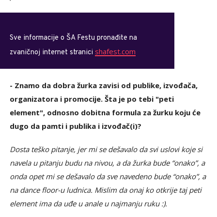
Sve informacije o ŠA Festu pronađite na
shafest.com
zvaničnoj internet stranici
- Znamo da dobra žurka zavisi od publike, izvođača,
organizatora i promocije. Šta je po tebi "peti
element", odnosno dobitna formula za žurku koju će
dugo da pamti i publika i izvođač(i)?
Dosta teško pitanje, jer mi se dešavalo da svi uslovi koje si
navela u pitanju budu na nivou, a da žurka bude “onako”, a
onda opet mi se dešavalo da sve navedeno bude “onako”, a
na dance floor-u ludnica. Mislim da onaj ko otkrije taj peti
element ima da uđe u anale u najmanju ruku :).