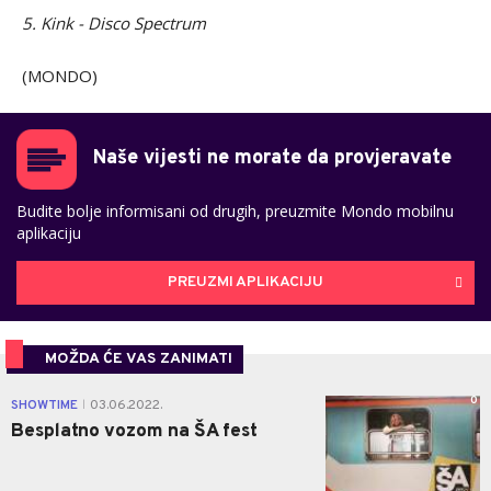
5. Kink - Disco Spectrum
(MONDO)
Naše vijesti ne morate da provjeravate
Budite bolje informisani od drugih, preuzmite Mondo mobilnu
aplikaciju
PREUZMI APLIKACIJU
MOŽDA ĆE VAS ZANIMATI
0
SHOWTIME
03.06.2022.
|
Besplatno vozom na ŠA fest