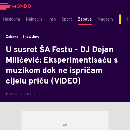
Naslovna
Najnovije
Info
Sport
Zabava
Magazin
M
Zabava
Showtime
U susret ŠA Festu - DJ Dejan
Milićević: Eksperimentisaću s
muzikom dok ne ispričam
cijelu priču (VIDEO)
15.07.2022. / 17:08