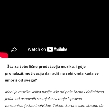
- Šta za tebe lično predstavlja muzika, i gdje
pronalaziš motivaciju da radiš na sebi onda kada se
umoriš od svega?
Meni je muzika velika pasija više od pola života i definitivno
jedan od osnovnih sastojaka za moje ispravno
funcionisanje kao individue. Tokom korone sam shvatio da