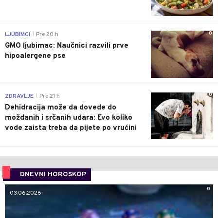
0
LJUBIMCI
Pre 20 h
|
GMO ljubimac: Naučnici razvili prve
hipoalergene pse
0
ZDRAVLJE
Pre 21 h
|
Dehidracija može da dovede do
moždanih i srčanih udara: Evo koliko
vode zaista treba da pijete po vrućini
DNEVNI HOROSKOP
0
03.06.2026.