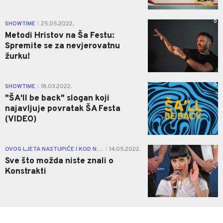
0
SHOWTIME
25.05.2022.
|
Metodi Hristov na Ša Festu:
Spremite se za nevjerovatnu
žurku!
0
SHOWTIME
18.03.2022.
|
"ŠA'll be back" slogan koji
najavljuje povratak ŠA Festa
(VIDEO)
0
OVOG LJETA NASTUPIĆE I KOD NAS
14.05.2022.
|
Sve što možda niste znali o
Konstrakti