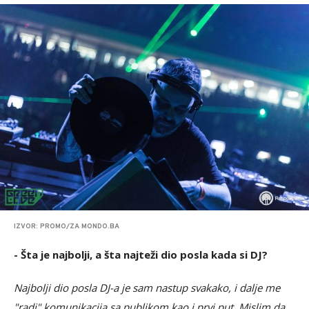
IZVOR: PROMO/ZA MONDO.BA
- Šta je najbolji, a šta najteži dio posla kada si DJ?
Najbolji dio posla DJ-a je sam nastup svakako, i dalje me
"radi" komunikacija sa publikom kao i prvi put. Mislim da