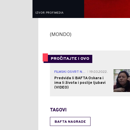
IZVOR: PROFIMEDIA
(MONDO)
PROČITAJTE I OVO
FILMSKI OSVRT NEBOJŠE RISTIĆA
19.03.2022.
|
Predviđa li BAFTA Oskara i
ima li života i poslije ljubavi
(VIDEO)
TAGOVI
BAFTA NAGRADE