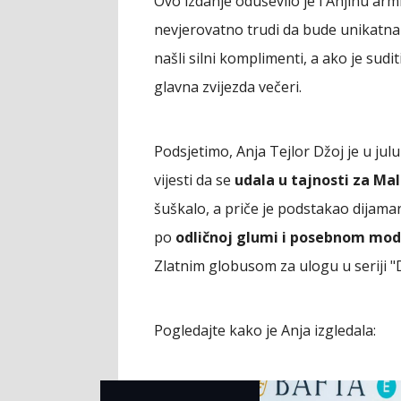
Ovo izdanje oduševilo je i Anjinu armi
nevjerovatno trudi da bude unikatna
našli silni komplimenti, a ako je sudi
glavna zvijezda večeri.
Podsjetimo, Anja Tejlor Džoj je u ju
vijesti da se
udala u tajnosti za Ma
šuškalo, a priče je podstakao dijaman
po
odličnoj glumi i posebnom mod
Zlatnim globusom za ulogu u seriji "D
Pogledajte kako je Anja izgledala: