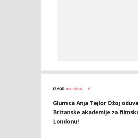
0
IZVOR
mondo.rs
Glumica Anja Tejlor Džoj oduva
Britanske akademije za filmsku
Londonu!