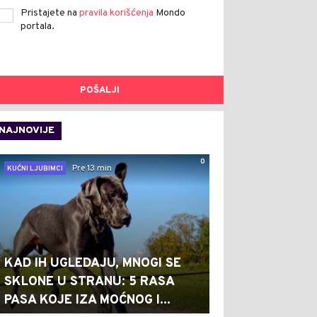
Pristajete na
pravila korišćenja
Mondo
portala.
POŠALJI
NAJNOVIJE
0
Pre 13 min
KUĆNI LJUBIMCI
KAD IH UGLEDAJU, MNOGI SE
SKLONE U STRANU: 5 RASA
PASA KOJE IZA MOĆNOG I...