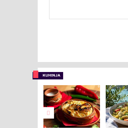
KUHINJA
0