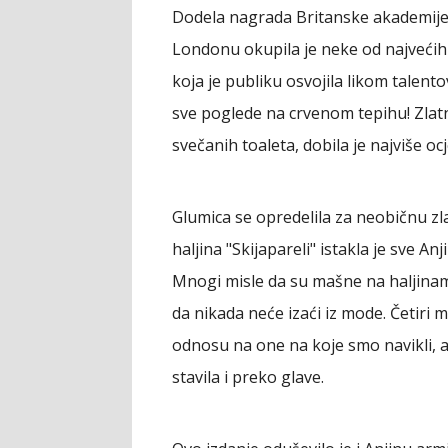
Dodela nagrada Britanske akademije z
Londonu okupila je neke od najvećih 
koja je publiku osvojila likom talentov
sve poglede na crvenom tepihu! Zlatn
svečanih toaleta, dobila je najviše oc
Glumica se opredelila za neobičnu zla
haljina "Skijapareli" istakla je sve Anj
Mnogi misle da su mašne na haljinam
da nikada neće izaći iz mode. Četiri 
odnosu na one na koje smo navikli, 
stavila i preko glave.