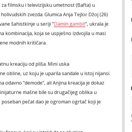
a filmsku i televizijsku umetnost (Bafta) u
holivudskih zvezda. Glumica Anja Tejlor Džoj (26)
ane šahistkinje u seriji "
Damin gambit
", ukrala je
a kombinacija, koja se uspješno izdvojila u masi
jene modnih kritičara.
tnu kreaciju od pliša. Mini uska
ine obline, uz koju je uparila sandale u istoj nijansi.
a odavno "demode", ali Anjina kreacija je dokaz
minijaturne mašne bile su drugačijeg oblika u
a poseban pečat dao je ogroman ogrtač koji je