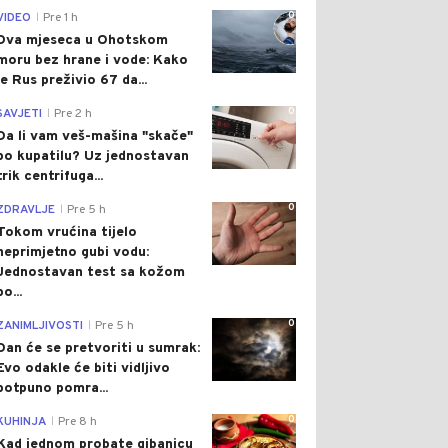
0
VIDEO
Pre 1 h
|
Dva mjeseca u Ohotskom
moru bez hrane i vode: Kako
je Rus preživio 67 da...
0
SAVJETI
Pre 2 h
|
Da li vam veš-mašina "skače"
po kupatilu? Uz jednostavan
trik centrifuga...
0
ZDRAVLJE
Pre 5 h
|
Tokom vrućina tijelo
neprimjetno gubi vodu:
Jednostavan test sa kožom
po...
0
ZANIMLJIVOSTI
Pre 5 h
|
Dan će se pretvoriti u sumrak:
Evo odakle će biti vidljivo
potpuno pomra...
0
KUHINJA
Pre 8 h
|
Kad jednom probate gibanicu