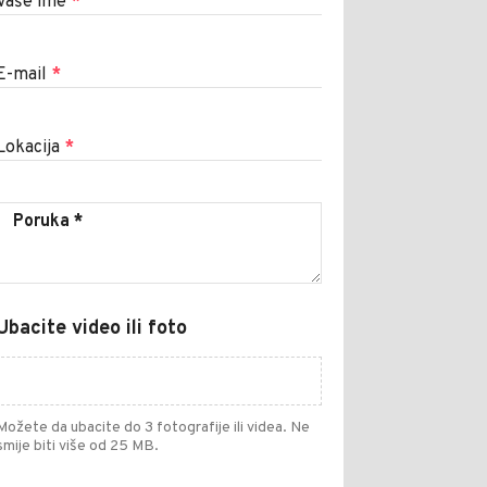
Vaše ime
*
E-mail
*
Lokacija
*
Ubacite video ili foto
Možete da ubacite do 3 fotografije ili videa. Ne
smije biti više od 25 MB.