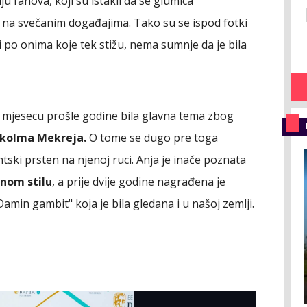
ju fanova, koji su istakli da se glumica
 na svečanim događajima. Tako su se ispod fotki
ti po onima koje tek stižu, nema sumnje da je bila
lu mjesecu prošle godine bila glavna tema zbog
lkolma Mekreja.
O tome se dugo pre toga
tski prsten na njenoj ruci. Anja je inače poznata
nom stilu
, a prije dvije godine nagrađena je
amin gambit" koja je bila gledana i u našoj zemlji.