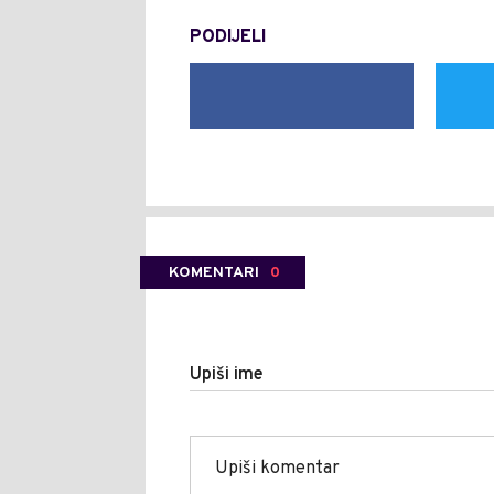
PODIJELI
KOMENTARI
0
Upiši ime