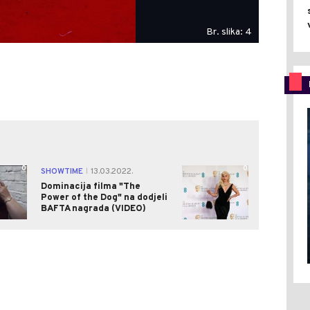
Br. slika: 4
0
0
SHOWTIME
13.03.2022.
|
Dominacija filma "The
Power of the Dog" na dodjeli
BAFTA nagrada (VIDEO)