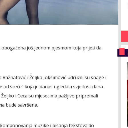
e obogaćena još jednom pjesmom koja prijeti da
Ražnatović i Željko Joksimović udružili su snage i
e od sreće” koja je danas ugledala svjetlost dana.
 Željko i Ceca su mjesecima pažljivo pripremali
sma bude savršena.
d komponovanja muzike i pisanja tekstova do