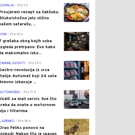
0
KUHINJA
Pre 1 h
|
Provjereni recept za šakšuku:
Bliskoistočno jelo slično
našem satarašu, ...
0
DOM
Pre 10 h
|
7 grešaka zbog kojih soba
izgleda pretrpano: Evo kako
da maksimalno isko...
0
ZANIMLJIVOSTI
Pre 13 h
|
Gastro-revolucija iz srca
Italije: Automat koji 24 sata
dnevno izbacuje ...
0
AUTOMOBILI
Pre 17 h
|
Vodič za mali servis: Sve što
treba da znate o motornom
ulju i filterima
0
LJUBIMCI
Pre 18 h
|
Orao Feliks ponovo na
slobodi: Nakon što je spasen