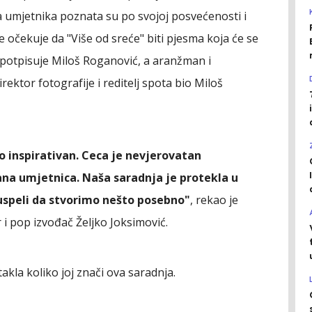
a umjetnika poznata su po svojoj posvećenosti i
e očekuje da "Više od sreće" biti pjesma koja će se
 potpisuje Miloš Roganović, a aranžman i
rektor fotografije i reditelj spota bio Miloš
o inspirativan. Ceca je nevjerovatan
ana umjetnica. Naša saradnja je protekla u
uspeli da stvorimo nešto posebno"
, rekao je
 i pop izvođač Željko Joksimović.
takla koliko joj znači ova saradnja.