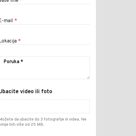
Vaše ime
*
E-mail
*
Lokacija
*
Ubacite video ili foto
Možete da ubacite do 3 fotografije ili videa. Ne
smije biti više od 25 MB.