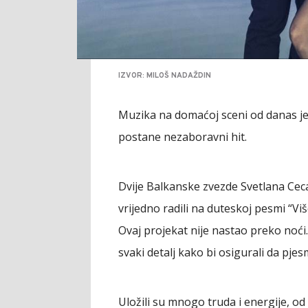
IZVOR: MILOŠ NADAŽDIN
Muzika na domaćoj sceni od danas j
postane nezaboravni hit.
Dvije Balkanske zvezde Svetlana Ceca 
vrijedno radili na duteskoj pesmi “Viš
Ovaj projekat nije nastao preko noći.
svaki detalj kako bi osigurali da pje
Uložili su mnogo truda i energije, o