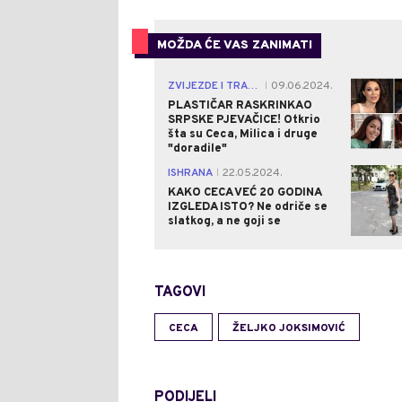
MOŽDA ĆE VAS ZANIMATI
ZVIJEZDE I TRAČEVI
09.06.2024.
|
PLASTIČAR RASKRINKAO
SRPSKE PJEVAČICE! Otkrio
šta su Ceca, Milica i druge
"doradile"
ISHRANA
22.05.2024.
|
KAKO CECA VEĆ 20 GODINA
IZGLEDA ISTO? Ne odriče se
slatkog, a ne goji se
TAGOVI
CECA
ŽELJKO JOKSIMOVIĆ
PODIJELI