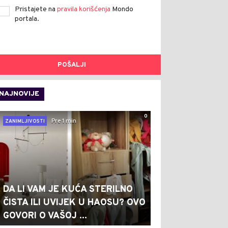
Pristajete na
pravila korišćenja
Mondo
portala.
POŠALJI
NAJNOVIJE
0
Pre 1 min
ZANIMLJIVOSTI
DA LI VAM JE KUĆA STERILNO
ČISTA ILI UVIJEK U HAOSU? OVO
GOVORI O VAŠOJ ...