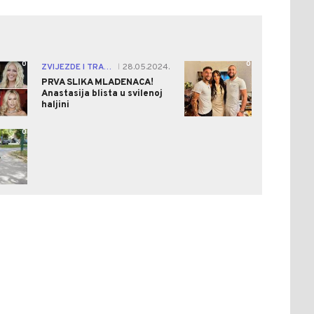
0
0
ZVIJEZDE I TRAČEVI
28.05.2024.
|
PRVA SLIKA MLADENACA!
Anastasija blista u svilenoj
haljini
0