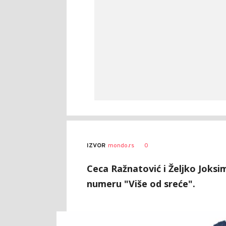
0
IZVOR
mondo.rs
Ceca Ražnatović i Željko Joksimo
numeru "Više od sreće".