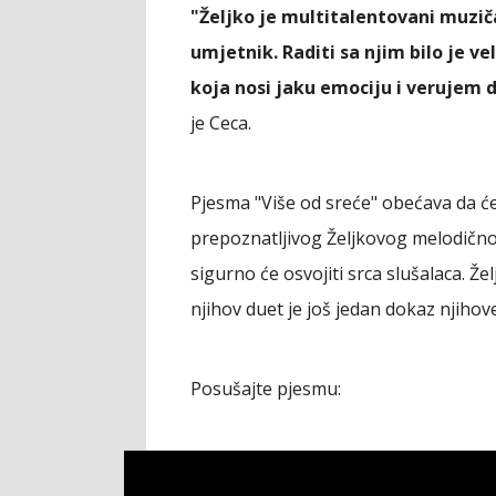
"Željko je multitalentovani muzič
umjetnik. Raditi sa njim bilo je ve
koja nosi jaku emociju i verujem d
je Ceca.
Pjesma "Više od sreće" obećava da će p
prepoznatljivog Željkovog melodičnog
sigurno će osvojiti srca slušalaca. Že
njihov duet je još jedan dokaz njihov
Posušajte pjesmu: