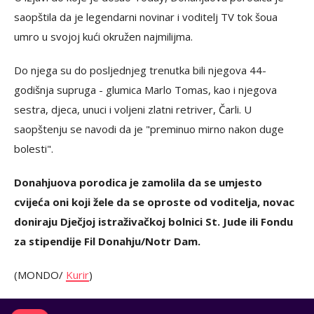
saopštila da je legendarni novinar i voditelj TV tok šoua
umro u svojoj kući okružen najmilijma.
Do njega su do posljednjeg trenutka bili njegova 44-
godišnja supruga - glumica Marlo Tomas, kao i njegova
sestra, djeca, unuci i voljeni zlatni retriver, Čarli. U
saopštenju se navodi da je "preminuo mirno nakon duge
bolesti".
Donahjuova porodica je zamolila da se umjesto
cvijeća oni koji žele da se oproste od voditelja, novac
doniraju Dječjoj istraživačkoj bolnici St. Jude ili Fondu
za stipendije Fil Donahju/Notr Dam.
(MONDO/
Kurir
)