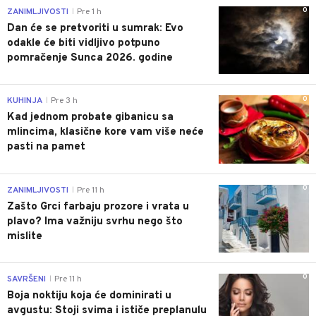
0
ZANIMLJIVOSTI
Pre 1 h
|
Dan će se pretvoriti u sumrak: Evo
odakle će biti vidljivo potpuno
pomračenje Sunca 2026. godine
0
KUHINJA
Pre 3 h
|
Kad jednom probate gibanicu sa
mlincima, klasične kore vam više neće
pasti na pamet
0
ZANIMLJIVOSTI
Pre 11 h
|
Zašto Grci farbaju prozore i vrata u
plavo? Ima važniju svrhu nego što
mislite
0
SAVRŠENI
Pre 11 h
|
Boja noktiju koja će dominirati u
avgustu: Stoji svima i ističe preplanulu