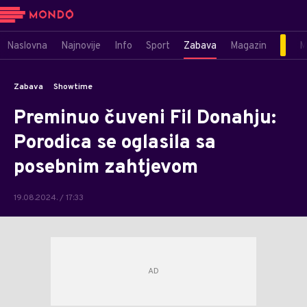
Naslovna
Najnovije
Info
Sport
Zabava
Magazin
M
Zabava
Showtime
Preminuo čuveni Fil Donahju:
Porodica se oglasila sa
posebnim zahtjevom
19.08.2024. / 17:33