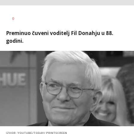
Vesna
AUTOR
0
Kerkez
Preminuo čuveni voditelj Fil Donahju u 88.
godini.
IZVOR: YOUTUBE/TODAY/ PRINTSCREEN