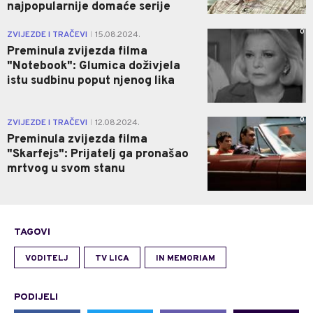
najpopularnije domaće serije
0
ZVIJEZDE I TRAČEVI
15.08.2024.
|
Preminula zvijezda filma
"Notebook": Glumica doživjela
istu sudbinu poput njenog lika
0
ZVIJEZDE I TRAČEVI
12.08.2024.
|
Preminula zvijezda filma
"Skarfejs": Prijatelj ga pronašao
mrtvog u svom stanu
TAGOVI
VODITELJ
TV LICA
IN MEMORIAM
PODIJELI