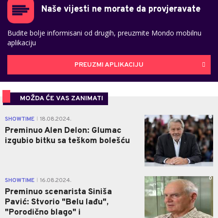
Naše vijesti ne morate da provjeravate
Budite bolje informisani od drugih, preuzmite Mondo mobilnu
aplikaciju
PREUZMI APLIKACIJU
MOŽDA ĆE VAS ZANIMATI
0
SHOWTIME
18.08.2024.
|
Preminuo Alen Delon: Glumac
izgubio bitku sa teškom bolešću
0
SHOWTIME
16.08.2024.
|
Preminuo scenarista Siniša
Pavić: Stvorio "Belu lađu",
"Porodično blago" i