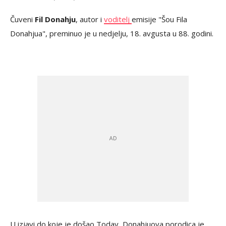
Čuveni
Fil Donahju
, autor i
voditelj
emisije "Šou Fila
Donahjua", preminuo je u nedjelju, 18. avgusta u 88. godini.
U izjavi do koje je došao Today, Donahjuova porodica je