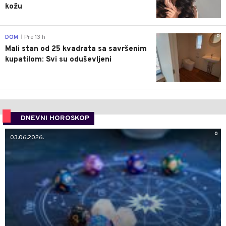
kožu
0
DOM
Pre 13 h
|
Mali stan od 25 kvadrata sa savršenim
kupatilom: Svi su oduševljeni
DNEVNI HOROSKOP
0
03.06.2026.