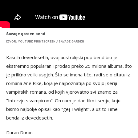
Savage garden bend
IZVOR: YOUTUBE PRINTSCREEN / SAVAGE GARDEN
Kasnih devedesetih, ovaj australijski pop bend bio je
ekstremno popularan i prodao preko 25 miliona albuma, što
je prilično veliki uspjeh. Što se imena tiče, radi se o citatu iz
romana Ane Rike, koja je najpoznatija po svojoj seriji
vampirskih romana, od kojih vjerovatno svi znamo za
"Intervju s vampirom". On nam je dao film i seriju, koju
bismo najbolje opisali kao "gej Twilight", a uz to i ime
benda iz devedesetih.
Duran Duran