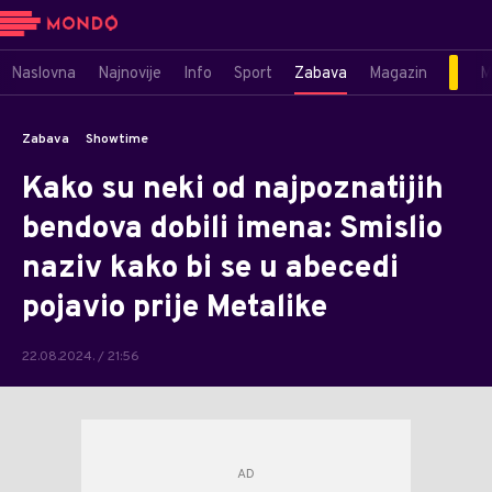
Naslovna
Najnovije
Info
Sport
Zabava
Magazin
M
Zabava
Showtime
Kako su neki od najpoznatijih
bendova dobili imena: Smislio
naziv kako bi se u abecedi
pojavio prije Metalike
22.08.2024. / 21:56