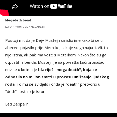
Megadeth bend
IZVOR: YOUTUBE / MEGADETH
Postoji mit da je Dejv Mustejn smislio ime kako bi se u
abecedi pojavilo prije Metalike, iz koje su ga najurili. Ali, to
nije istina, ali ipak ima veze s Metalikom. Nakon što su ga
otpustili iz benda, Mustejn je na povratku kući pronašao
novine u kojima je bila
riječ "megadeath", koja se
odnosila na milion smrti u procesu uništenja ljudskog
roda
. To mu se svidjelo i onda je "death" pretvorio u
"deth" i ostalo je istorija.
Led Zeppelin