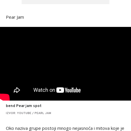
Pear Jam
bend Pear jam spot
IZVOR: YOUTUBE / PEARL JAM
Oko naziva grupe postoji mnogo nejasnoća i mitova koje je