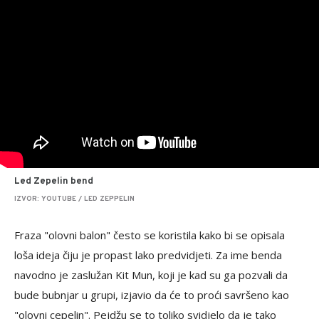
Led Zepelin bend
IZVOR: YOUTUBE / LED ZEPPELIN
Fraza "olovni balon" često se koristila kako bi se opisala
loša ideja čiju je propast lako predvidjeti. Za ime benda
navodno je zaslužan Kit Mun, koji je kad su ga pozvali da
bude bubnjar u grupi, izjavio da će to proći savršeno kao
"olovni cepelin". Pejdžu se to toliko svidjelo da je tako