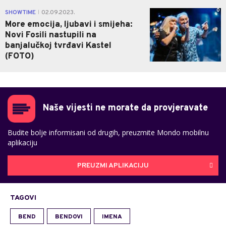
0
SHOWTIME
02.09.2023.
|
More emocija, ljubavi i smijeha:
Novi Fosili nastupili na
banjalučkoj tvrđavi Kastel
(FOTO)
Naše vijesti ne morate da provjeravate
Budite bolje informisani od drugih, preuzmite Mondo mobilnu
aplikaciju
PREUZMI APLIKACIJU
TAGOVI
BEND
BENDOVI
IMENA