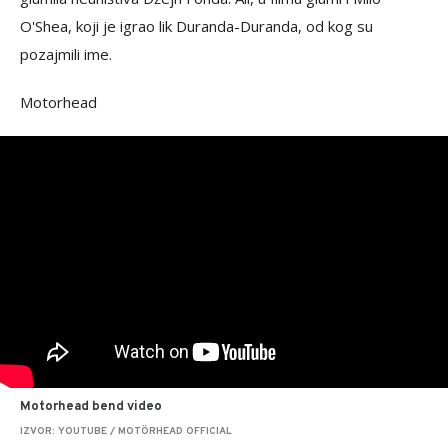
O'Shea, koji je igrao lik Duranda-Duranda, od kog su
pozajmili ime.
Motorhead
Motorhead bend video
IZVOR: YOUTUBE / MOTÖRHEAD OFFICIAL