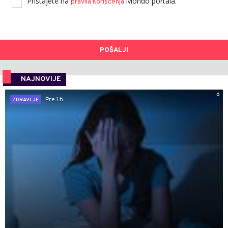
Pristajete na
Mondo portala.
pravila korišćenja
POŠALJI
NAJNOVIJE
0
Pre 1 h
ZDRAVLJE