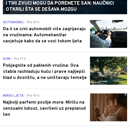
I TIHI ZVUCI MOGU DA POREMETE SAN: NAUČNICI
OTKRILI ŠTA SE DEŠAVA MOZGU
0
AUTOMOBILI
Pre 14 h
|
Da li se crni automobili više zagrijavaju
na vrućinama: Automehaničar
savjetuje kako da se vozi tokom ljeta
0
DOM
Pre 17 h
|
Pobjegnite od paklenih vrućina: Ova
stabla rashlađuju kuću i prave najljepši
hlad u dvorištu, a ne uništavaju temelje
0
MIRISI LJETA
Pre 19 h
|
Najbolji parfemi poslije mora: Mirišu na
senzualni luksuz, savršeni uz preplanuli
ten