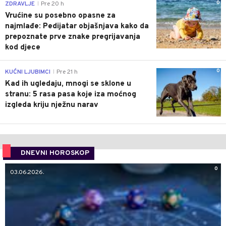
0
ZDRAVLJE
Pre 20 h
|
Vrućine su posebno opasne za
najmlađe: Pedijatar objašnjava kako da
prepoznate prve znake pregrijavanja
kod djece
0
KUĆNI LJUBIMCI
Pre 21 h
|
Kad ih ugledaju, mnogi se sklone u
stranu: 5 rasa pasa koje iza moćnog
izgleda kriju nježnu narav
DNEVNI HOROSKOP
0
03.06.2026.