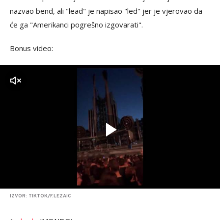
nazvao bend, ali "lead" je napisao "led" jer je vjerovao da
će ga "Amerikanci pogrešno izgovarati".
Bonus video:
zvuk
IZVOR: TIKTOK/F.LEZAIC