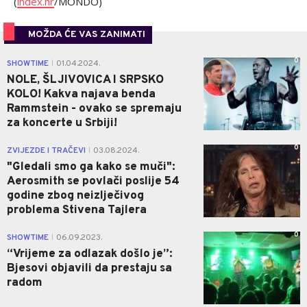
(
index.hr
/MONDO)
MOŽDA ĆE VAS ZANIMATI
0
SHOWTIME
01.04.2024.
|
NOLE, ŠLJIVOVICA I SRPSKO
KOLO! Kakva najava benda
Rammstein - ovako se spremaju
za koncerte u Srbiji!
0
ZVIJEZDE I TRAČEVI
03.08.2024.
|
"Gledali smo ga kako se muči":
Aerosmith se povlači poslije 54
godine zbog neizlječivog
problema Stivena Tajlera
0
SHOWTIME
06.09.2023.
|
“Vrijeme za odlazak došlo je”:
Bjesovi objavili da prestaju sa
radom