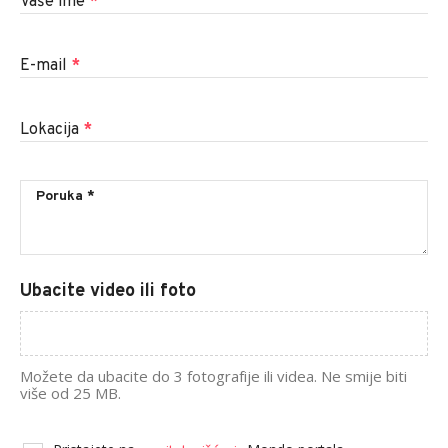
Vaše ime
*
E-mail
*
Lokacija
*
Ubacite video ili foto
Možete da ubacite do 3 fotografije ili videa. Ne smije biti
više od 25 MB.