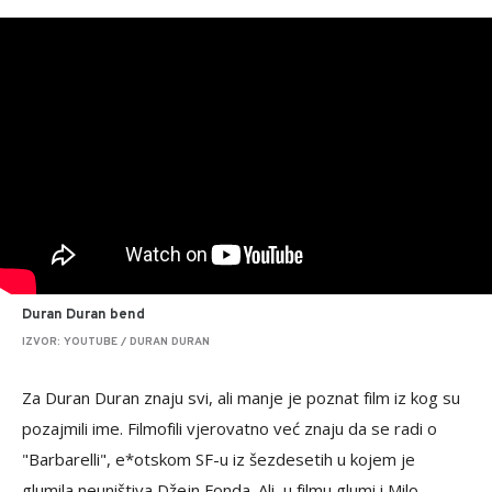
Duran Duran bend
IZVOR: YOUTUBE / DURAN DURAN
Za Duran Duran znaju svi, ali manje je poznat film iz kog su
pozajmili ime. Filmofili vjerovatno već znaju da se radi o
"Barbarelli", e*otskom SF-u iz šezdesetih u kojem je
glumila neuništiva Džejn Fonda. Ali, u filmu glumi i Milo