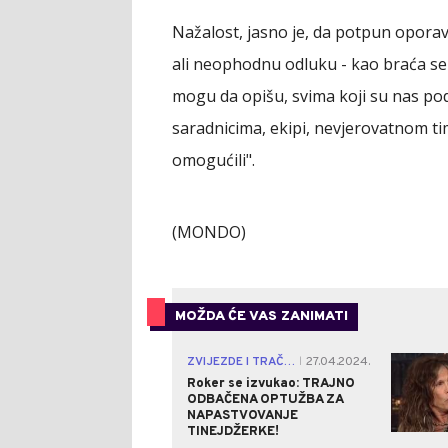
Nažalost, jasno je, da potpun oporav
ali neophodnu odluku - kao braća se 
mogu da opišu, svima koji su nas pod
saradnicima, ekipi, nevjerovatnom ti
omogućili".
(MONDO)
MOŽDA ĆE VAS ZANIMATI
ZVIJEZDE I TRAČEVI
27.04.2024.
|
Roker se izvukao: TRAJNO
ODBAČENA OPTUŽBA ZA
NAPASTVOVANJE
TINEJDŽERKE!