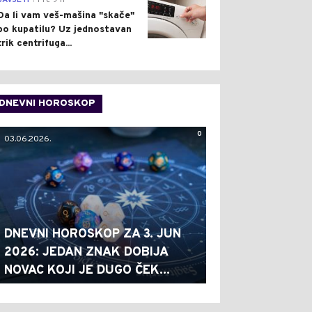
SAVJETI
Pre 9 h
Da li vam veš-mašina "skače"
po kupatilu? Uz jednostavan
trik centrifuga...
DNEVNI HOROSKOP
0
03.06.2026.
DNEVNI HOROSKOP ZA 3. JUN
2026: JEDAN ZNAK DOBIJA
NOVAC KOJI JE DUGO ČEK...