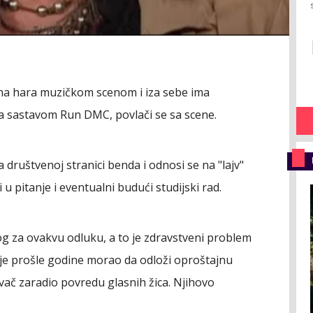
ina hara muzičkom scenom i iza sebe ima
sa sastavom Run DMC, povlači se sa scene.
društvenoj stranici benda i odnosi se na "lajv"
u pitanje i eventualni budući studijski rad.
og za ovakvu odluku, a to je zdravstveni problem
 je prošle godine morao da odloži oproštajnu
evač zaradio povredu glasnih žica. Njihovo