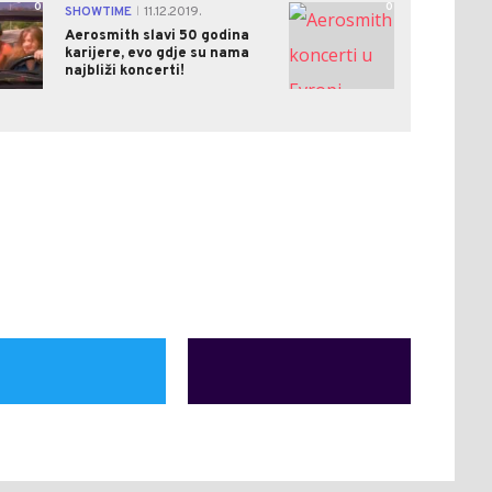
0
0
SHOWTIME
11.12.2019.
|
Aerosmith slavi 50 godina
karijere, evo gdje su nama
najbliži koncerti!