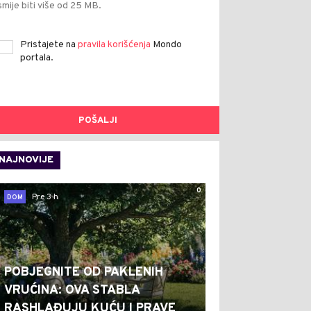
smije biti više od 25 MB.
Pristajete na
pravila korišćenja
Mondo
portala.
POŠALJI
NAJNOVIJE
0
Pre 3 h
DOM
POBJEGNITE OD PAKLENIH
VRUĆINA: OVA STABLA
RASHLAĐUJU KUĆU I PRAVE