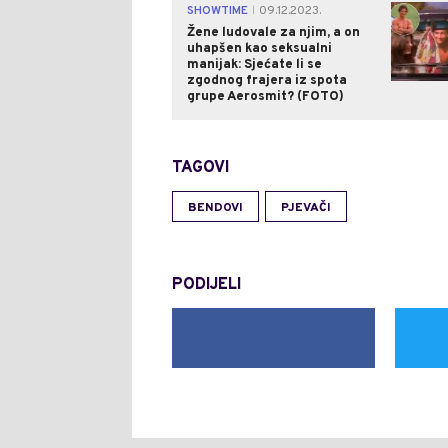
SHOWTIME
09.12.2023.
|
Žene ludovale za njim, a on
uhapšen kao seksualni
manijak: Sjećate li se
zgodnog frajera iz spota
grupe Aerosmit? (FOTO)
TAGOVI
BENDOVI
PJEVAČI
PODIJELI