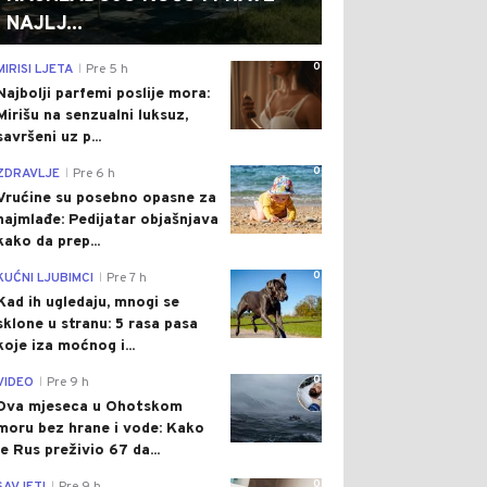
NAJLJ...
0
MIRISI LJETA
Pre 5 h
|
Najbolji parfemi poslije mora:
Mirišu na senzualni luksuz,
savršeni uz p...
0
ZDRAVLJE
Pre 6 h
|
Vrućine su posebno opasne za
najmlađe: Pedijatar objašnjava
kako da prep...
0
KUĆNI LJUBIMCI
Pre 7 h
|
Kad ih ugledaju, mnogi se
sklone u stranu: 5 rasa pasa
koje iza moćnog i...
0
VIDEO
Pre 9 h
|
Dva mjeseca u Ohotskom
moru bez hrane i vode: Kako
je Rus preživio 67 da...
0
|