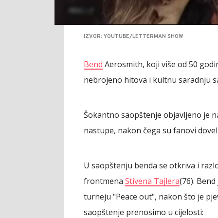
IZVOR: YOUTUBE/LETTERMAN SHOW
Bend
Aerosmith, koji više od 50 god
nebrojeno hitova i kultnu saradnju 
Šokantno saopštenje objavljeno je na 
nastupe, nakon čega su fanovi doveli 
U saopštenju benda se otkriva i razl
frontmena
Stivena Tajlera
(76). Bend
turneju "Peace out", nakon što je pj
saopštenje prenosimo u cijelosti: