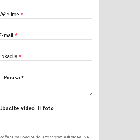
Vaše ime
*
E-mail
*
Lokacija
*
Ubacite video ili foto
Možete da ubacite do 3 fotografije ili videa. Ne