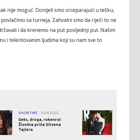
ak nije moguć. Donijeli smo srceparajući u tešku,
povlačimo sa turneja. Zahvalni smo da riječi to ne
ržavali i da krenemo na put posljednji put. Našim
mu i telentovanim ljudima koji su nam sve to
0
0
SHOWTIME
11.04.2022.
|
Seks, droga, rokenrol:
Životna priča Stivena
Tajlera