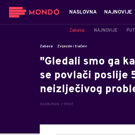
NASLOVNA
NAJNOVIJE
Zabava:
NAJNOVIJE
PUT
Zabava
Zvijezde i tračevi
"Gledali smo ga k
se povlači poslije
neizlječivog probl
03.08.2024. / 09:07