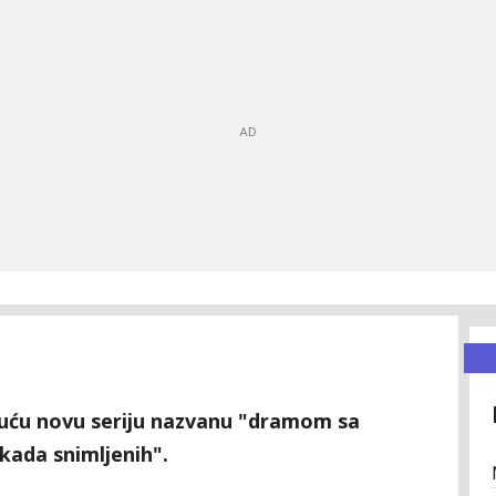
ujuću novu seriju nazvanu "dramom sa
ikada snimljenih".