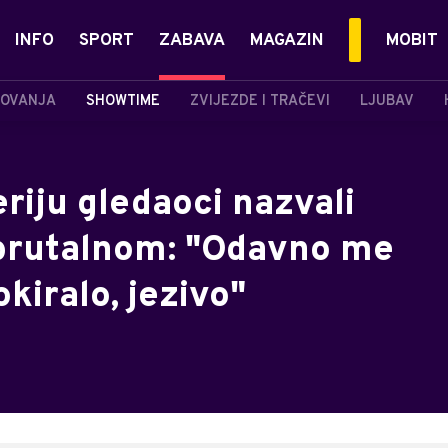
INFO
SPORT
ZABAVA
MAGAZIN
MOBIT
OVANJA
SHOWTIME
ZVIJEZDE I TRAČEVI
LJUBAV
riju gledaoci nazvali
brutalnom: "Odavno me
kiralo, jezivo"