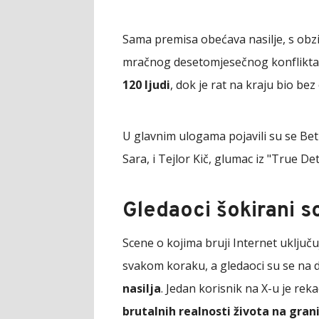
Sama premisa obećava nasilje, s obzi
mračnog desetomjesečnog konflikta,
120 ljudi
, dok je rat na kraju bio bez
U glavnim ulogama pojavili su se Beti
Sara, i Tejlor Kič, glumac iz "True De
Gledaoci šokirani s
Scene o kojima bruji Internet uključu
svakom koraku, a gledaoci su se n
nasilja
. Jedan korisnik na X-u je rek
brutalnih realnosti života na gran