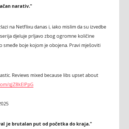
račan narativ."
lazi na Netflixu danas i, iako mislim da su izvedbe
erija djeluje prljavo zbog ogromne količine
vo smeđe boje kojom je obojena. Pravi mješoviti
tastic. Reviews mixed because libs upset about
r.com/qJZ8kElPpG
2025
l je brutalan put od početka do kraja."