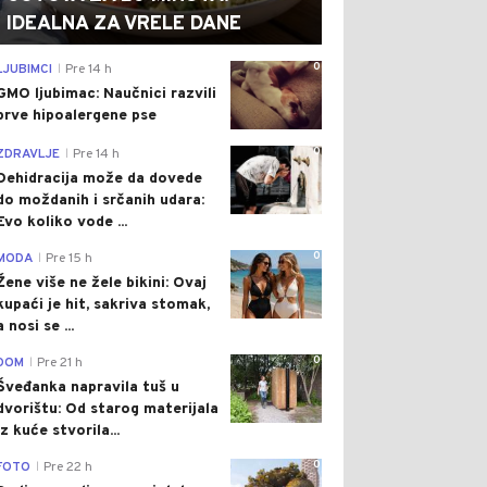
IDEALNA ZA VRELE DANE
0
LJUBIMCI
Pre 14 h
|
GMO ljubimac: Naučnici razvili
prve hipoalergene pse
0
ZDRAVLJE
Pre 14 h
|
Dehidracija može da dovede
do moždanih i srčanih udara:
Evo koliko vode ...
0
MODA
Pre 15 h
|
Žene više ne žele bikini: Ovaj
kupaći je hit, sakriva stomak,
a nosi se ...
0
DOM
Pre 21 h
|
Šveđanka napravila tuš u
dvorištu: Od starog materijala
iz kuće stvorila...
0
FOTO
Pre 22 h
|