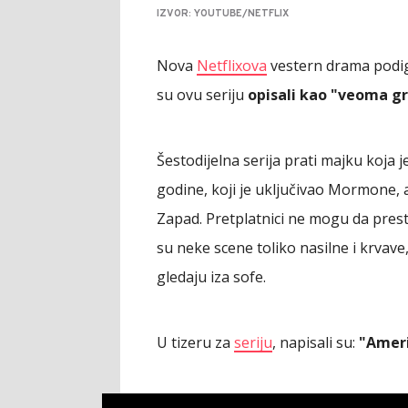
IZVOR: YOUTUBE/NETFLIX
Nova
Netflixova
vestern drama podigl
su ovu seriju
opisali kao "veoma gr
Šestodijelna serija prati majku koja 
godine, koji je uključivao Mormone,
Zapad. Pretplatnici ne mogu da pres
su neke scene toliko nasilne i krvave
gledaju iza sofe.
U tizeru za
seriju
, napisali su:
"Ameri