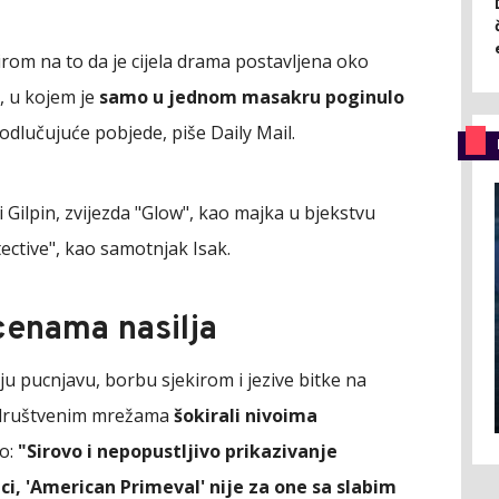
rom na to da je cijela drama postavljena oko
 u kojem je
samo u jednom masakru poginulo
 odlučujuće pobjede, piše Daily Mail.
 Gilpin, zvijezda "Glow", kao majka u bjekstvu
tective", kao samotnjak Isak.
cenama nasilja
ju pucnjavu, borbu sjekirom i jezive bitke na
a društvenim mrežama
šokirali nivoima
ao:
"Sirovo i nepopustljivo prikazivanje
ici, 'American Primeval' nije za one sa slabim