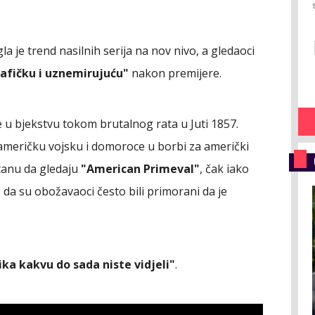
a je trend nasilnih serija na nov nivo, a gledaoci
afičku i uznemirujuću"
nakon premijere.
je u bjekstvu tokom brutalnog rata u Juti 1857.
 američku vojsku i domoroce u borbi za američki
tanu da gledaju
"American Primeval"
, čak iako
, da su obožavaoci često bili primorani da je
ka kakvu do sada niste vidjeli"
.