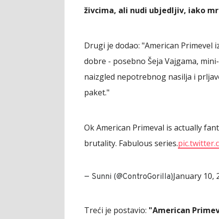
živcima, ali nudi ubjedljiv, iako m
Drugi je dodao: "American Primevel iz
dobre - posebno Šeja Vajgama, mini-s
naizgled nepotrebnog nasilja i prlja
paket."
Ok American Primeval is actually fan
brutality. Fabulous series.
pic.twitte
January 10, 
— Sunni (@ControGorilla)
Treći je postavio:
"American Primeva