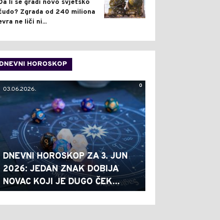
Da li se gradi novo svjetsko
čudo? Zgrada od 240 miliona
evra ne liči ni...
DNEVNI HOROSKOP
0
03.06.2026.
DNEVNI HOROSKOP ZA 3. JUN
2026: JEDAN ZNAK DOBIJA
NOVAC KOJI JE DUGO ČEK...