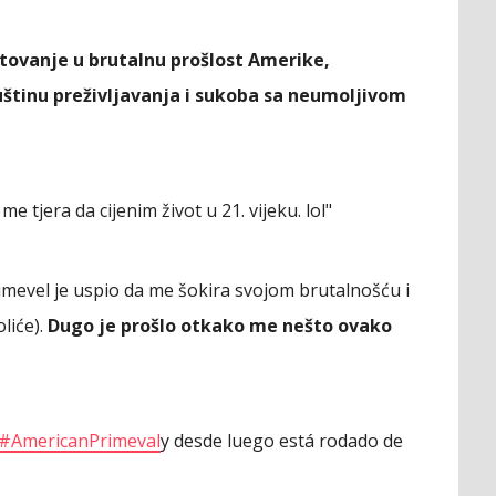
tovanje u brutalnu prošlost Amerike,
štinu preživljavanja i sukoba sa neumoljivom
e tjera da cijenim život u 21. vijeku. lol"
rimevel je uspio da me šokira svojom brutalnošću i
liće).
Dugo je prošlo otkako me nešto ovako
#AmericanPrimeval
y desde luego está rodado de