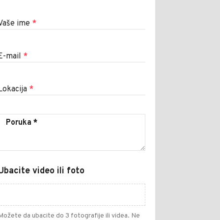
Vaše ime
*
E-mail
*
Lokacija
*
Ubacite video ili foto
Možete da ubacite do 3 fotografije ili videa. Ne