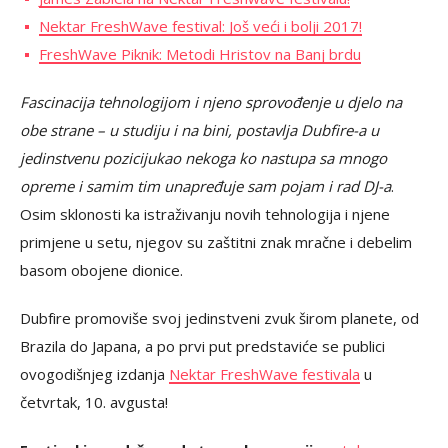
Nektar FreshWave festival: Još veći i bolji 2017!
FreshWave Piknik: Metodi Hristov na Banj brdu
Fascinacija tehnologijom i njeno sprovođenje u djelo na
obe strane – u studiju i na bini, postavlja Dubfire-a u
jedinstvenu pozicijukao nekoga ko nastupa sa mnogo
opreme i samim tim unapređuje sam pojam i rad DJ-a
.
Osim sklonosti ka istraživanju novih tehnologija i njene
primjene u setu, njegov su zaštitni znak mračne i debelim
basom obojene dionice.
Dubfire promoviše svoj jedinstveni zvuk širom planete, od
Brazila do Japana, a po prvi put predstaviće se publici
ovogodišnjeg izdanja
Nektar FreshWave festivala
u
četvrtak, 10. avgusta!