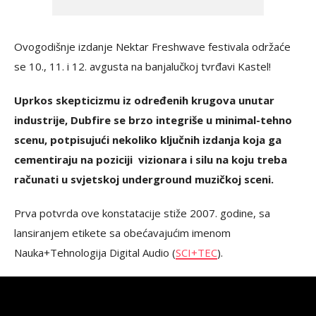
Ovogodišnje izdanje Nektar Freshwave festivala održaće
se 10., 11. i 12. avgusta na banjalučkoj tvrđavi Kastel!
Uprkos skepticizmu iz određenih krugova unutar
industrije, Dubfire se brzo integriše u minimal-tehno
scenu, potpisujući nekoliko ključnih izdanja koja ga
cementiraju na poziciji vizionara i silu na koju treba
računati u svjetskoj underground muzičkoj sceni.
Prva potvrda ove konstatacije stiže 2007. godine, sa
lansiranjem etikete sa obećavajućim imenom
Nauka+Tehnologija Digital Audio (
SCI+TEC
).