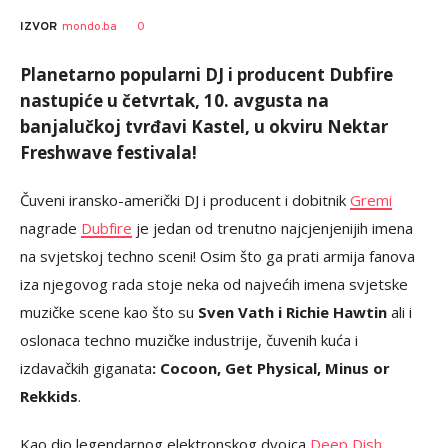
0
IZVOR
mondo.ba
Planetarno popularni DJ i producent Dubfire
nastupiće u četvrtak, 10. avgusta na
banjalučkoj tvrđavi Kastel, u okviru Nektar
Freshwave festivala!
Čuveni iransko-američki DJ i producent i dobitnik
Gremi
nagrade
Dubfire
je jedan od trenutno najcjenjenijih imena
na svjetskoj techno sceni! Osim što ga prati armija fanova
iza njegovog rada stoje neka od najvećih imena svjetske
muzičke scene kao što su
Sven Vath i Richie Hawtin
ali i
oslonaca techno muzičke industrije, čuvenih kuća i
izdavačkih giganata
: Cocoon, Get Physical, Minus or
Rekkids
.
Kao dio legendarnog elektronskog dvojca
Deep Dish
,