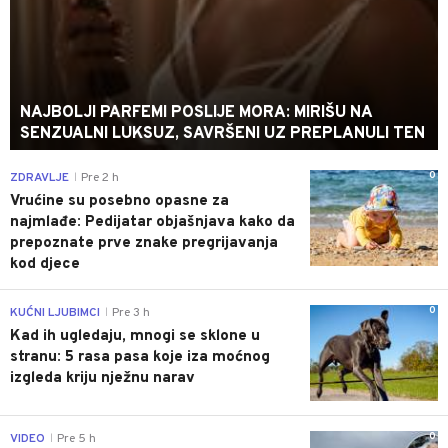
NAJBOLJI PARFEMI POSLIJE MORA: MIRIŠU NA
SENZUALNI LUKSUZ, SAVRŠENI UZ PREPLANULI TEN
0
ZDRAVLJE
Pre 2 h
|
Vrućine su posebno opasne za
najmlađe: Pedijatar objašnjava kako da
prepoznate prve znake pregrijavanja
kod djece
0
KUĆNI LJUBIMCI
Pre 3 h
|
Kad ih ugledaju, mnogi se sklone u
stranu: 5 rasa pasa koje iza moćnog
izgleda kriju nježnu narav
0
VIDEO
Pre 5 h
|