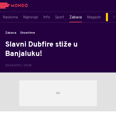
Naslovna
Najnovije
Info
Sport
Zabava
Magazin
M
Zabava
Showtime
Slavni Dubfire stiže u
Banjaluku!
20.04.2017. / 20:18