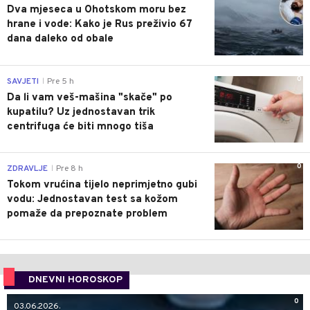
Dva mjeseca u Ohotskom moru bez
hrane i vode: Kako je Rus preživio 67
dana daleko od obale
0
SAVJETI
Pre 5 h
|
Da li vam veš-mašina "skače" po
kupatilu? Uz jednostavan trik
centrifuga će biti mnogo tiša
0
ZDRAVLJE
Pre 8 h
|
Tokom vrućina tijelo neprimjetno gubi
vodu: Jednostavan test sa kožom
pomaže da prepoznate problem
DNEVNI HOROSKOP
0
03.06.2026.