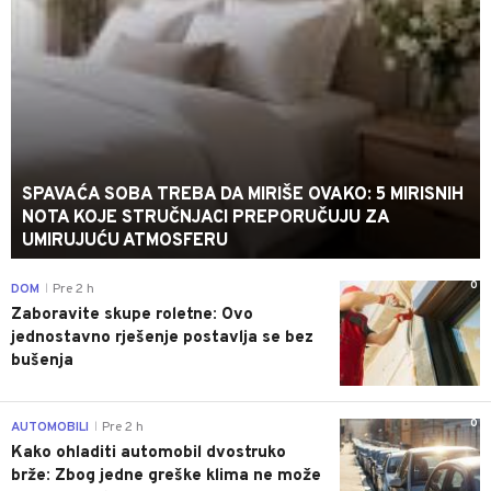
SPAVAĆA SOBA TREBA DA MIRIŠE OVAKO: 5 MIRISNIH
NOTA KOJE STRUČNJACI PREPORUČUJU ZA
UMIRUJUĆU ATMOSFERU
0
DOM
Pre 2 h
|
Zaboravite skupe roletne: Ovo
jednostavno rješenje postavlja se bez
bušenja
0
AUTOMOBILI
Pre 2 h
|
Kako ohladiti automobil dvostruko
brže: Zbog jedne greške klima ne može