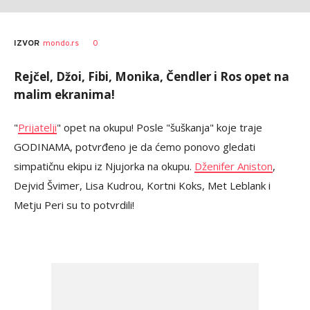
0
IZVOR
mondo.rs
Rejčel, Džoi, Fibi, Monika, Čendler i Ros opet na
malim ekranima!
"
Prijatelji
" opet na okupu! Posle "šuškanja" koje traje
GODINAMA, potvrđeno je da ćemo ponovo gledati
simpatičnu ekipu iz Njujorka na okupu.
Dženifer Aniston
,
Dejvid Švimer, Lisa Kudrou, Kortni Koks, Met Leblank i
Metju Peri su to potvrdili!