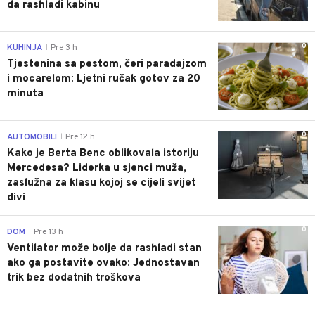
da rashladi kabinu
0
KUHINJA
Pre 3 h
|
Tjestenina sa pestom, čeri paradajzom
i mocarelom: Ljetni ručak gotov za 20
minuta
0
AUTOMOBILI
Pre 12 h
|
Kako je Berta Benc oblikovala istoriju
Mercedesa? Liderka u sjenci muža,
zaslužna za klasu kojoj se cijeli svijet
divi
0
DOM
Pre 13 h
|
Ventilator može bolje da rashladi stan
ako ga postavite ovako: Jednostavan
trik bez dodatnih troškova