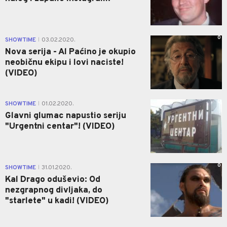
0
SHOWTIME
03.02.2020.
|
Nova serija - Al Paćino je okupio
neobičnu ekipu i lovi naciste!
(VIDEO)
0
SHOWTIME
01.02.2020.
|
Glavni glumac napustio seriju
"Urgentni centar"! (VIDEO)
0
SHOWTIME
31.01.2020.
|
Kal Drago oduševio: Od
nezgrapnog divljaka, do
"starlete" u kadi! (VIDEO)