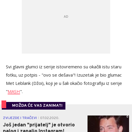
Svi glavni glumci iz serije istovremeno su okačili istu staru
fotku, uz potpis - "ovo se dešava"! Izuzetak je bio glumac
Met Leblank (Džoi), koji je u šali okačio fotografiju iz serije
"
MASH
".
MOŽDA ĆE VAS ZANIMATI
0
ZVIJEZDE I TRAČEVI
07.02.2020.
|
Još jedan "prijatelj" je otvorio
nalog i zapalio Instagram!