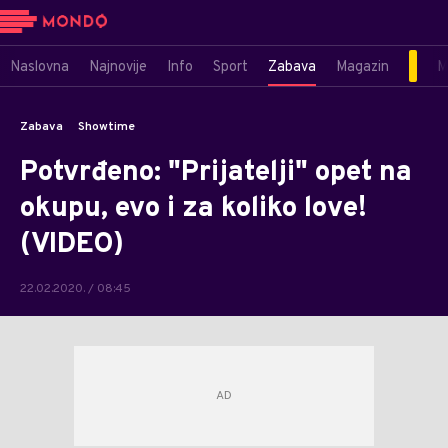
Naslovna
Najnovije
Info
Sport
Zabava
Magazin
M
Zabava
Showtime
Potvrđeno: "Prijatelji" opet na
okupu, evo i za koliko love!
(VIDEO)
22.02.2020. / 08:45