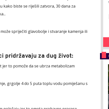
 kako biste se riješili zatvora, 30 dana za
a...
ože spriječiti glavobolje i stvaranje kamenja ili
ci pridržavaju za dug život:
sat jer to pomože da se ubrza metabolizam
anje, grgolje 4 do 5 puta toplu vodu pomiješanu s
ećem položaju jer to ometa probavne procese