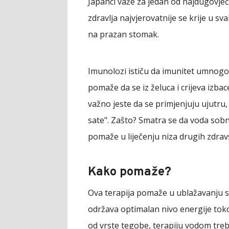
Japanci važe za jedan od najdugovječ
zdravlja najvjerovatnije se krije u 
na prazan stomak.
Imunolozi ističu da imunitet umnogom
pomaže da se iz želuca i crijeva izbac
važno jeste da se primjenjuju ujutru,
sate". Zašto? Smatra se da voda sob
pomaže u liječenju niza drugih zdra
Kako pomaže?
Ova terapija pomaže u ublažavanju str
održava optimalan nivo energije toko
od vrste tegobe, terapiju vodom treb