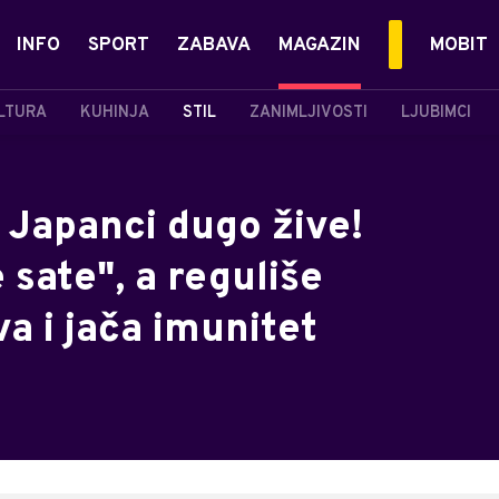
INFO
SPORT
ZABAVA
MAGAZIN
MOBIT
LTURA
KUHINJA
STIL
ZANIMLJIVOSTI
LJUBIMCI
 Japanci dugo žive!
 sate", a reguliše
eva i jača imunitet