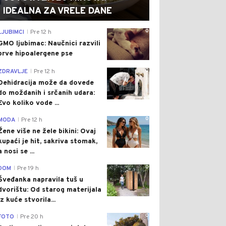
IDEALNA ZA VRELE DANE
0
LJUBIMCI
Pre 12 h
|
GMO ljubimac: Naučnici razvili
prve hipoalergene pse
0
ZDRAVLJE
Pre 12 h
|
Dehidracija može da dovede
do moždanih i srčanih udara:
Evo koliko vode ...
0
MODA
Pre 12 h
|
Žene više ne žele bikini: Ovaj
kupaći je hit, sakriva stomak,
a nosi se ...
0
DOM
Pre 19 h
|
Šveđanka napravila tuš u
dvorištu: Od starog materijala
iz kuće stvorila...
0
FOTO
Pre 20 h
|