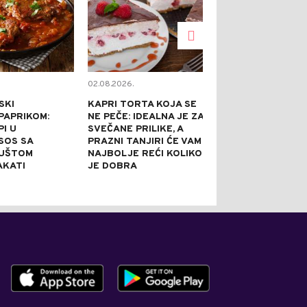
02.08.2026.
02.08.2026.
SKI
KAPRI TORTA KOJA SE
TOPE NADUTO
PAPRIKOM:
NE PEČE: IDEALNA JE ZA
HLADE U SEKU
I U
SVEČANE PRILIKE, A
GASE ŽEĐ BO
 SOS SA
PRAZNI TANJIRI ĆE VAM
SVEGA: 5 REC
GUŠTOM
NAJBOLJE REĆI KOLIKO
AROMATIZOV
AKATI
JE DOBRA