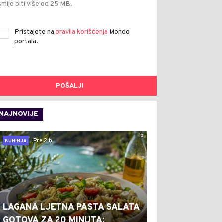
smije biti više od 25 MB.
Pristajete na
pravila korišćenja
Mondo
portala.
POŠALJI
NAJNOVIJE
0
Pre 2 h
KUHINJA
LAGANA LJETNA PASTA SALATA
GOTOVA ZA 20 MINUTA: