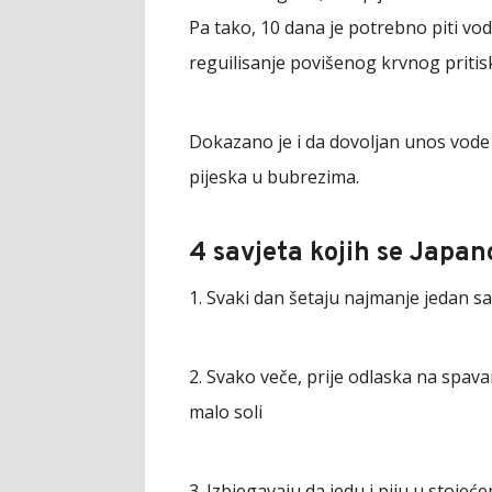
Pa tako, 10 dana je potrebno piti vodu
reguilisanje povišenog krvnog pritisk
Dokazano je i da dovoljan unos vode m
pijeska u bubrezima.
4 savjeta kojih se Japan
1. Svaki dan šetaju najmanje jedan 
2. Svako veče, prije odlaska na spav
malo soli
3. Izbjegavaju da jedu i piju u stoj