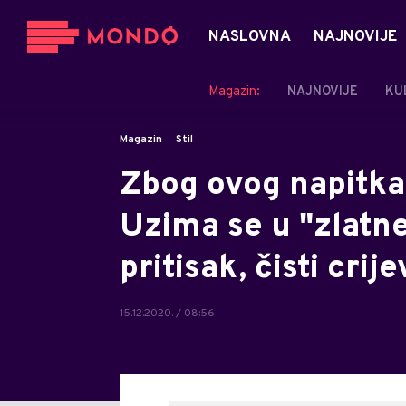
NASLOVNA
NAJNOVIJE
Magazin:
NAJNOVIJE
KU
Magazin
Stil
Zbog ovog napitka
Uzima se u "zlatne
pritisak, čisti crij
15.12.2020. / 08:56