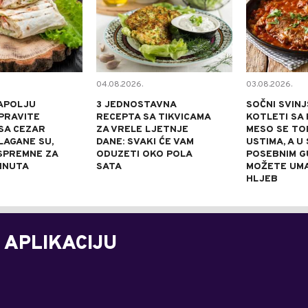
04.08.2026.
03.08.2026.
APOLJU
3 JEDNOSTAVNA
SOČNI SVINJ
PRAVITE
RECEPTA SA TIKVICAMA
KOTLETI SA 
SA CEZAR
ZA VRELE LJETNJE
MESO SE TOP
LAGANE SU,
DANE: SVAKI ĆE VAM
USTIMA, A U
 SPREMNE ZA
ODUZETI OKO POLA
POSEBNIM 
INUTA
SATA
MOŽETE UM
HLJEB
 APLIKACIJU