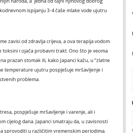
nijih naroda, a jedna od tajni njihovog dobrog
svakodnevnom ispijanju 3-4 čaše mlake vode ujutru
e zavisi od zdravlja crijeva, a ova terapija vodom
e toksini i ojača probavni trakt. Ono što je veoma
 na prazan stomak ili, kako Japanci kažu, u "zlatne
ne temperature ujutru pospješuje mršavljenje i
vstvenih problema.
esa, pospješuje mršavljenje i varenje, ali i
m cijelog dana. Japanci smatraju da, u zavisnosti
a sprovoditi u različitim vremenskim periodima.