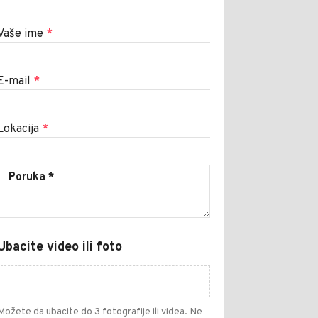
Vaše ime
*
E-mail
*
Lokacija
*
Ubacite video ili foto
Možete da ubacite do 3 fotografije ili videa. Ne