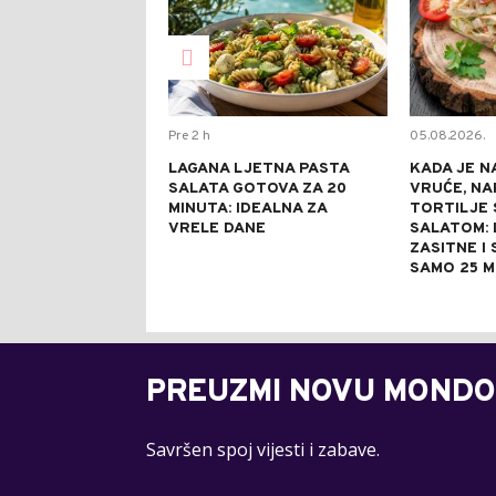
Pre 2 h
05.08.2026.
LAGANA LJETNA PASTA
KADA JE N
SALATA GOTOVA ZA 20
VRUĆE, NA
MINUTA: IDEALNA ZA
TORTILJE 
VRELE DANE
SALATOM: 
ZASITNE I
SAMO 25 M
PREUZMI NOVU MONDO
Savršen spoj vijesti i zabave.