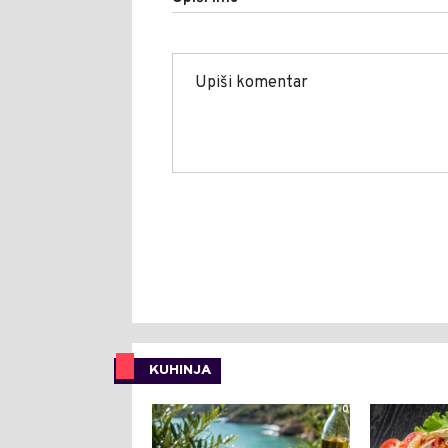
KUHINJA
0