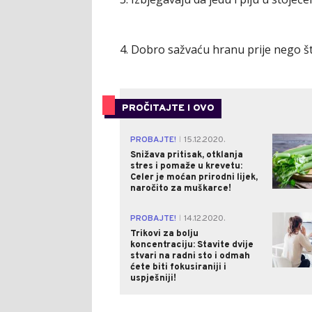
4. Dobro sažvaću hranu prije nego št
PROČITAJTE I OVO
PROBAJTE!
15.12.2020.
|
Snižava pritisak, otklanja
stres i pomaže u krevetu:
Celer je moćan prirodni lijek,
naročito za muškarce!
PROBAJTE!
14.12.2020.
|
Trikovi za bolju
koncentraciju: Stavite dvije
stvari na radni sto i odmah
ćete biti fokusiraniji i
uspješniji!