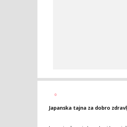
Dragana
AUTOR
0
Božić
Japanska tajna za dobro zdravlj