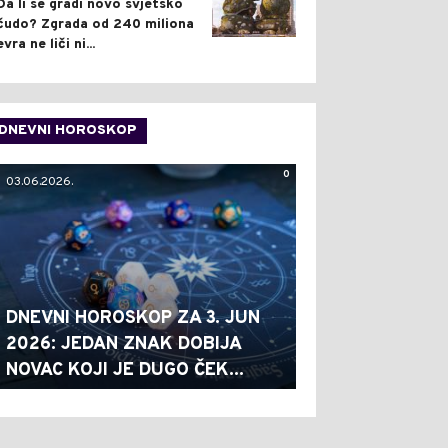
Da li se gradi novo svjetsko
čudo? Zgrada od 240 miliona
evra ne liči ni...
DNEVNI HOROSKOP
0
03.06.2026.
DNEVNI HOROSKOP ZA 3. JUN
2026: JEDAN ZNAK DOBIJA
NOVAC KOJI JE DUGO ČEK...