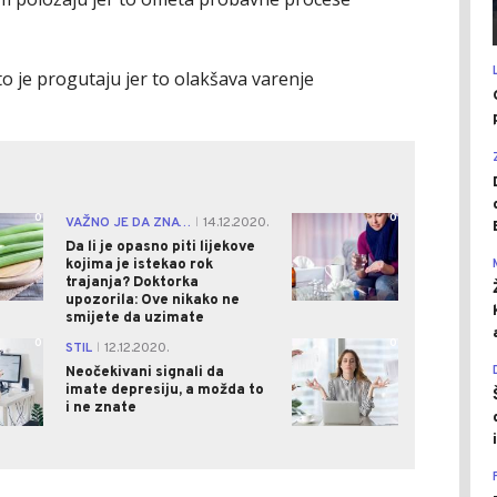
o je progutaju jer to olakšava varenje
0
0
VAŽNO JE DA ZNATE
14.12.2020.
|
Da li je opasno piti lijekove
kojima je istekao rok
trajanja? Doktorka
upozorila: Ove nikako ne
smijete da uzimate
0
0
STIL
12.12.2020.
|
Neočekivani signali da
imate depresiju, a možda to
i ne znate