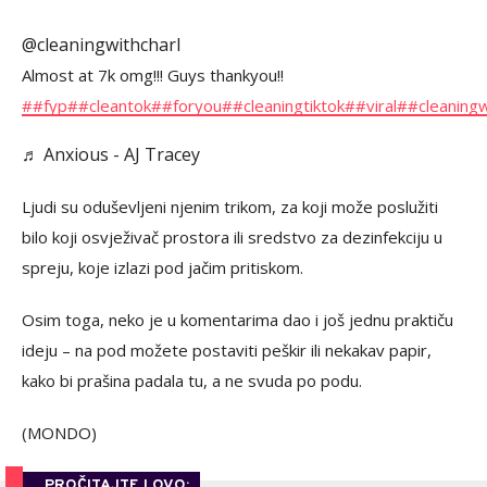
@cleaningwithcharl
Almost at 7k omg!!! Guys thankyou!!
##fyp
##cleantok
##foryou
##cleaningtiktok
##viral
##cleaningw
♬ Anxious - AJ Tracey
Ljudi su oduševljeni njenim trikom, za koji može poslužiti
bilo koji osvježivač prostora ili sredstvo za dezinfekciju u
spreju, koje izlazi pod jačim pritiskom.
Osim toga, neko je u komentarima dao i još jednu praktiču
ideju – na pod možete postaviti peškir ili nekakav papir,
kako bi prašina padala tu, a ne svuda po podu.
(MONDO)
PROČITAJTE I OVO: