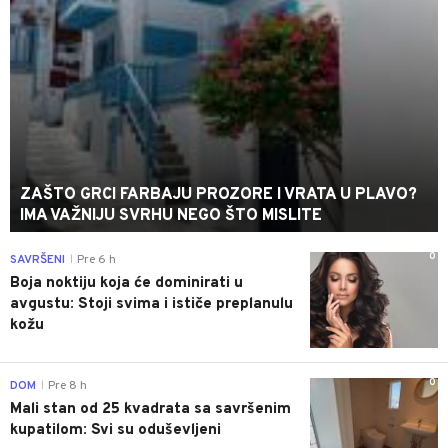
ZAŠTO GRCI FARBAJU PROZORE I VRATA U PLAVO?
IMA VAŽNIJU SVRHU NEGO ŠTO MISLITE
0
SAVRŠENI
Pre 6 h
|
Boja noktiju koja će dominirati u
avgustu: Stoji svima i ističe preplanulu
kožu
0
DOM
Pre 8 h
|
Mali stan od 25 kvadrata sa savršenim
kupatilom: Svi su oduševljeni