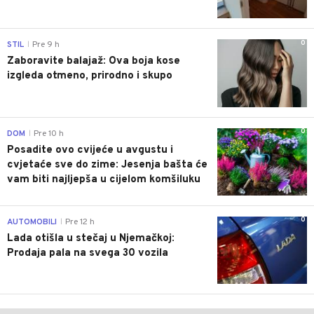
0
STIL
Pre 9 h
|
Zaboravite balajaž: Ova boja kose
izgleda otmeno, prirodno i skupo
0
DOM
Pre 10 h
|
Posadite ovo cvijeće u avgustu i
cvjetaće sve do zime: Jesenja bašta će
vam biti najljepša u cijelom komšiluku
0
AUTOMOBILI
Pre 12 h
|
Lada otišla u stečaj u Njemačkoj:
Prodaja pala na svega 30 vozila