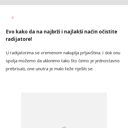
Vesna
AUTOR
0
Kerkez
Evo kako da na najbrži i najlakši način očistite
radijatore!
U radijatorima se vremenom nakuplja prljavština. I dok onu
spolja možemo da uklonimo tako što ćemo je jednostavno
prebrisati, one unutra je malo teže riješiti se.