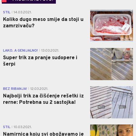
0
STIL
14.03.2021.
|
Koliko dugo meso smije da stoji u
zamrzivaču?
0
LAKO, A GENIJALNO!
13.03.2021.
|
Super trik za pranje sudopere i
šerpi
0
BEZ RIBANJA!
12.03.2021.
|
Najbolji trik za čišćenje rešetki iz
rerne: Potrebna su 2 sastojka!
0
STIL
10.03.2021.
|
Namirnica koju svi obožavamo je