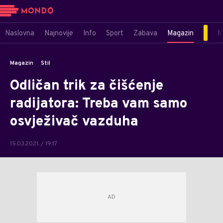
Naslovna
Najnovije
Info
Sport
Zabava
Magazin
M
Magazin
Stil
Odličan trik za čišćenje
radijatora: Treba vam samo
osvježivač vazduha
15.03.2021. / 19:17