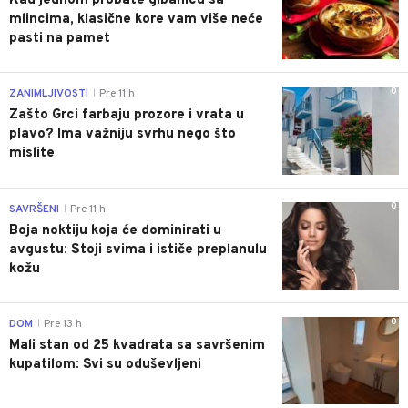
Kad jednom probate gibanicu sa
mlincima, klasične kore vam više neće
pasti na pamet
0
ZANIMLJIVOSTI
Pre 11 h
|
Zašto Grci farbaju prozore i vrata u
plavo? Ima važniju svrhu nego što
mislite
0
SAVRŠENI
Pre 11 h
|
Boja noktiju koja će dominirati u
avgustu: Stoji svima i ističe preplanulu
kožu
0
DOM
Pre 13 h
|
Mali stan od 25 kvadrata sa savršenim
kupatilom: Svi su oduševljeni