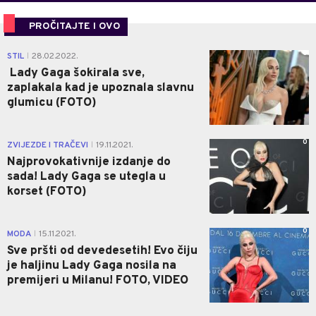
PROČITAJTE I OVO
0
STIL
28.02.2022.
|
Lady Gaga šokirala sve,
zaplakala kad je upoznala slavnu
glumicu (FOTO)
0
ZVIJEZDE I TRAČEVI
19.11.2021.
|
Najprovokativnije izdanje do
sada! Lady Gaga se utegla u
korset (FOTO)
0
MODA
15.11.2021.
|
Sve pršti od devedesetih! Evo čiju
je haljinu Lady Gaga nosila na
premijeri u Milanu! FOTO, VIDEO