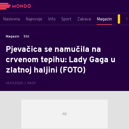
Naslovna
Najnovije
Info
Sport
Zabava
Magazin
M
Magazin
Stil
Pjevačica se namučila na
crvenom tepihu: Lady Gaga u
zlatnoj haljini (FOTO)
14.03.2022. / 08:51