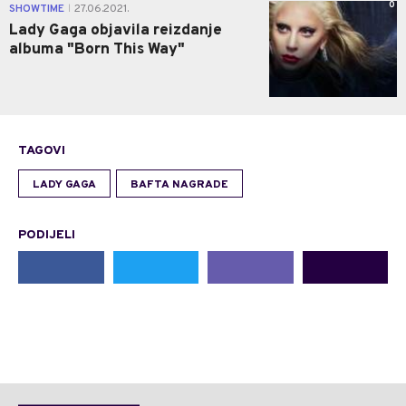
0
SHOWTIME
27.06.2021.
|
Lady Gaga objavila reizdanje
albuma "Born This Way"
TAGOVI
LADY GAGA
BAFTA NAGRADE
PODIJELI