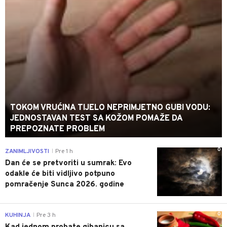
TOKOM VRUĆINA TIJELO NEPRIMJETNO GUBI VODU:
JEDNOSTAVAN TEST SA KOŽOM POMAŽE DA
PREPOZNATE PROBLEM
0
ZANIMLJIVOSTI
Pre 1 h
|
Dan će se pretvoriti u sumrak: Evo
odakle će biti vidljivo potpuno
pomračenje Sunca 2026. godine
0
KUHINJA
Pre 3 h
|