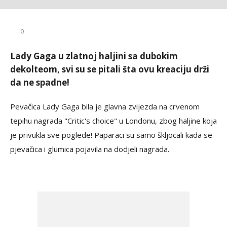
Dragana
AUTOR
0
Božić
Lady Gaga u zlatnoj haljini sa dubokim
dekolteom, svi su se pitali šta ovu kreaciju drži
da ne spadne!
Pevačica Lady Gaga bila je glavna zvijezda na crvenom
tepihu nagrada "Critic's choice" u Londonu, zbog haljine koja
je privukla sve poglede! Paparaci su samo škljocali kada se
pjevačica i glumica pojavila na dodjeli nagrada.