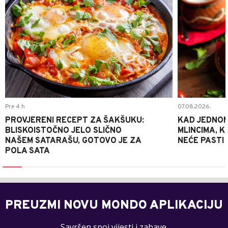
Pre 4 h
07.08.2026.
PROVJERENI RECEPT ZA ŠAKŠUKU:
KAD JEDNOM
BLISKOISTOČNO JELO SLIČNO
MLINCIMA, K
NAŠEM SATARAŠU, GOTOVO JE ZA
NEĆE PASTI
POLA SATA
PREUZMI NOVU MONDO APLIKACIJU
Savršen spoj vijesti i zabave.