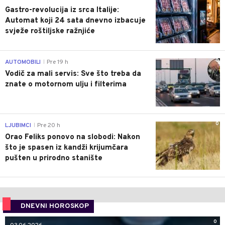
Gastro-revolucija iz srca Italije:
Automat koji 24 sata dnevno izbacuje
svježe roštiljske ražnjiće
0
AUTOMOBILI
Pre 19 h
|
Vodič za mali servis: Sve što treba da
znate o motornom ulju i filterima
0
LJUBIMCI
Pre 20 h
|
Orao Feliks ponovo na slobodi: Nakon
što je spasen iz kandži krijumčara
pušten u prirodno stanište
DNEVNI HOROSKOP
0