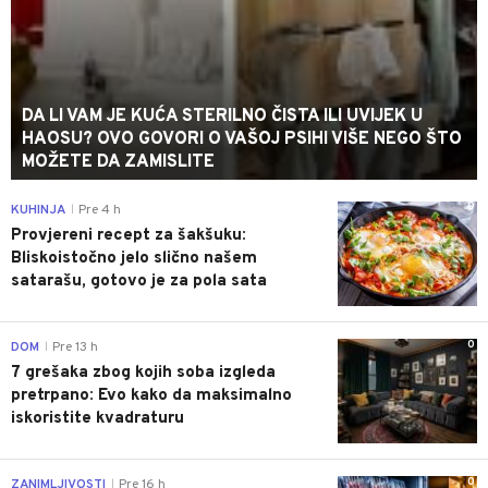
DA LI VAM JE KUĆA STERILNO ČISTA ILI UVIJEK U
HAOSU? OVO GOVORI O VAŠOJ PSIHI VIŠE NEGO ŠTO
MOŽETE DA ZAMISLITE
0
KUHINJA
Pre 4 h
|
Provjereni recept za šakšuku:
Bliskoistočno jelo slično našem
satarašu, gotovo je za pola sata
0
DOM
Pre 13 h
|
7 grešaka zbog kojih soba izgleda
pretrpano: Evo kako da maksimalno
iskoristite kvadraturu
0
ZANIMLJIVOSTI
Pre 16 h
|