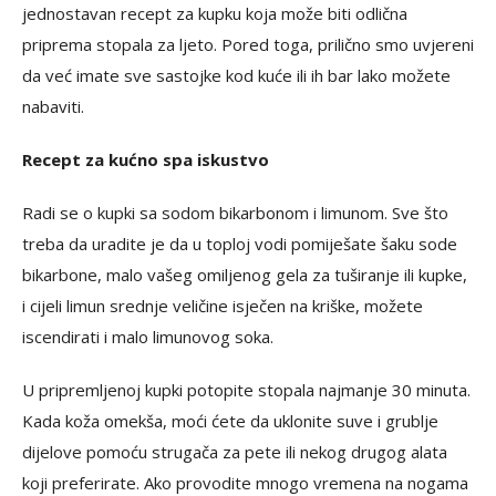
jednostavan recept za kupku koja može biti odlična
priprema stopala za ljeto. Pored toga, prilično smo uvjereni
da već imate sve sastojke kod kuće ili ih bar lako možete
nabaviti.
Recept za kućno spa iskustvo
Radi se o kupki sa sodom bikarbonom i limunom. Sve što
treba da uradite je da u toploj vodi pomiješate šaku sode
bikarbone, malo vašeg omiljenog gela za tuširanje ili kupke,
i cijeli limun srednje veličine isječen na kriške, možete
iscendirati i malo limunovog soka.
U pripremljenoj kupki potopite stopala najmanje 30 minuta.
Kada koža omekša, moći ćete da uklonite suve i grublje
dijelove pomoću strugača za pete ili nekog drugog alata
koji preferirate. Ako provodite mnogo vremena na nogama