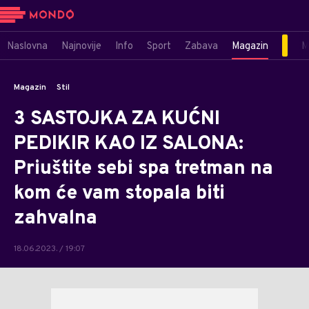
Naslovna
Najnovije
Info
Sport
Zabava
Magazin
M
Magazin
Stil
3 SASTOJKA ZA KUĆNI
PEDIKIR KAO IZ SALONA:
Priuštite sebi spa tretman na
kom će vam stopala biti
zahvalna
18.06.2023. / 19:07