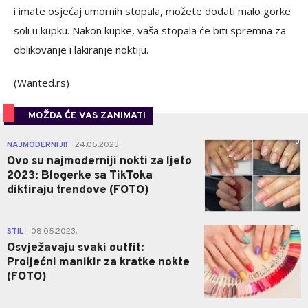
i imate osjećaj umornih stopala, možete dodati malo gorke
soli u kupku. Nakon kupke, vaša stopala će biti spremna za
oblikovanje i lakiranje noktiju.
(Wanted.rs)
MOŽDA ĆE VAS ZANIMATI
0
NAJMODERNIJI!
24.05.2023.
|
Ovo su najmoderniji nokti za ljeto
2023: Blogerke sa TikToka
diktiraju trendove (FOTO)
0
STIL
08.05.2023.
|
Osvježavaju svaki outfit:
Proljećni manikir za kratke nokte
(FOTO)