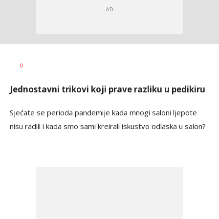
Dragana
AUTOR
0
Božić
Jednostavni trikovi koji prave razliku u pedikiru
Sjećate se perioda pandemije kada mnogi saloni ljepote
nisu radili i kada smo sami kreirali iskustvo odlaska u salon?