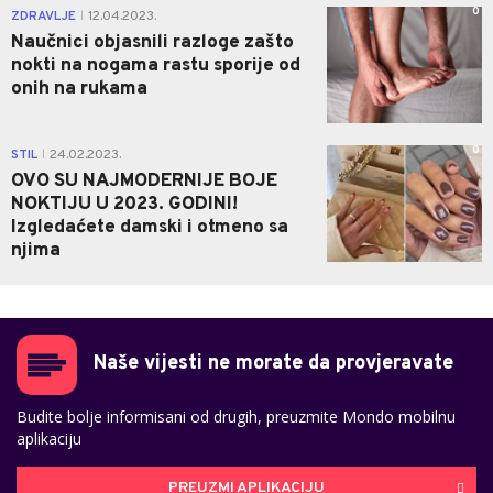
0
ZDRAVLJE
12.04.2023.
|
Naučnici objasnili razloge zašto
nokti na nogama rastu sporije od
onih na rukama
0
STIL
24.02.2023.
|
OVO SU NAJMODERNIJE BOJE
NOKTIJU U 2023. GODINI!
Izgledaćete damski i otmeno sa
njima
Naše vijesti ne morate da provjeravate
Budite bolje informisani od drugih, preuzmite Mondo mobilnu
aplikaciju
PREUZMI APLIKACIJU