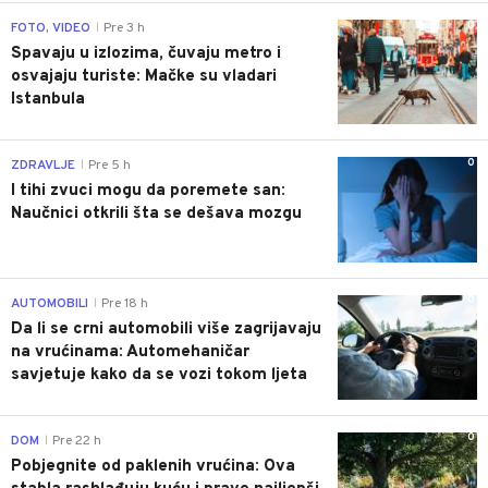
0
FOTO, VIDEO
Pre 3 h
|
Spavaju u izlozima, čuvaju metro i
osvajaju turiste: Mačke su vladari
Istanbula
0
ZDRAVLJE
Pre 5 h
|
I tihi zvuci mogu da poremete san:
Naučnici otkrili šta se dešava mozgu
0
AUTOMOBILI
Pre 18 h
|
Da li se crni automobili više zagrijavaju
na vrućinama: Automehaničar
savjetuje kako da se vozi tokom ljeta
0
DOM
Pre 22 h
|
Pobjegnite od paklenih vrućina: Ova