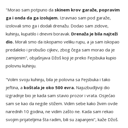
"Morao sam potpuno da
skinem krov garaže, popravim
ga i onda da ga izolujem.
Izravnao sam pod garaže,
izolovali smo ga i dodali drenažu. Dodao sam zidove,
kuhinju, kupatilo i dnevni boravak.
Drenaža je bila najteži
dio.
Morali smo da iskopamo veliku rupu, a ja sam iskopao
predaleko i probušio cijkev, zbog čega sam morao da je
zamijenim", objašnjava Džoš koji je preko Fejsbuka kupio
polovnu kuhinju.
"Volim svoju kuhinju, bila je polovna sa Fejsbuka i tako
jeftina, a
koštala je oko 500 evra.
Najuzbudljiviji dio
izgradnje bio je kada sam stavio prozor i vrata. Osjećao
sam se kao da negde stižem. Vidim sebe kako živim ovde
narednih 10 godina, ne vidim zašto ne. Kada sam rekao
svojim prijateljima šta radim, bili su zapanjeni", kaže Džoš.