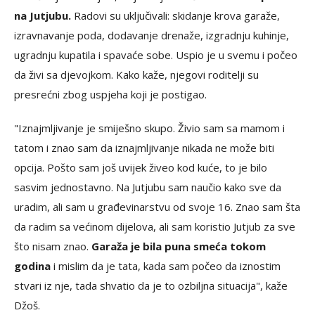
na Jutjubu.
Radovi su uključivali: skidanje krova garaže,
izravnavanje poda, dodavanje drenaže, izgradnju kuhinje,
ugradnju kupatila i spavaće sobe. Uspio je u svemu i počeo
da živi sa djevojkom. Kako kaže, njegovi roditelji su
presrećni zbog uspjeha koji je postigao.
"Iznajmljivanje je smiješno skupo. Živio sam sa mamom i
tatom i znao sam da iznajmljivanje nikada ne može biti
opcija. Pošto sam još uvijek živeo kod kuće, to je bilo
sasvim jednostavno. Na Jutjubu sam naučio kako sve da
uradim, ali sam u građevinarstvu od svoje 16. Znao sam šta
da radim sa većinom dijelova, ali sam koristio Jutjub za sve
što nisam znao.
Garaža je bila puna smeća tokom
godina
i mislim da je tata, kada sam počeo da iznostim
stvari iz nje, tada shvatio da je to ozbiljna situacija", kaže
Džoš.