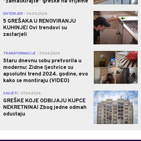
"zamaskirajte" greške na vrijeme
0
ENTERIJER
04.05.2024.
|
5 GREŠAKA U RENOVIRANJU
KUHINJE! Ovi trendovi su
zastarjeli
0
TRANSFORMACIJE
29.04.2024.
|
Staru dnevnu sobu pretvorila u
modernu: Zidne ljestvice su
apsolutni trend 2024. godine, evo
kako se montiraju (VIDEO)
0
SAVJETI
27.04.2024.
|
GREŠKE KOJE ODBIJAJU KUPCE
NEKRETNINA! Zbog jedne odmah
odustaju