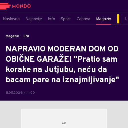
Naslovna
Najnovije
Info
Sport
Zabava
Magazin
M
Magazin
Stil
NAPRAVIO MODERAN DOM OD
OBIČNE GARAŽE! "Pratio sam
korake na Jutjubu, neću da
bacam pare na iznajmljivanje"
11.05.2024. / 14:00