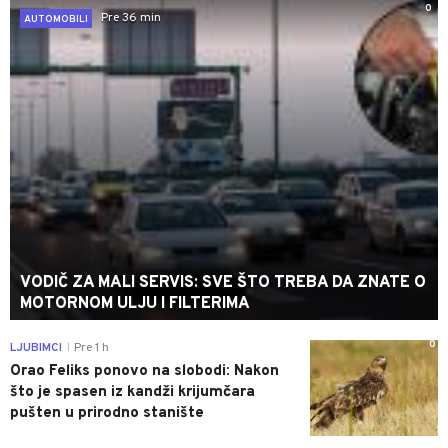
0
Pre 36 min
AUTOMOBILI
VODIČ ZA MALI SERVIS: SVE ŠTO TREBA DA ZNATE O
MOTORNOM ULJU I FILTERIMA
0
LJUBIMCI
Pre 1 h
|
Orao Feliks ponovo na slobodi: Nakon
što je spasen iz kandži krijumčara
pušten u prirodno stanište