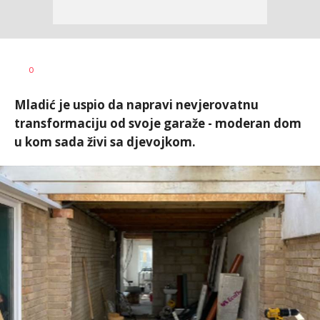
Tamara
AUTOR
0
Veličković
Mladić je uspio da napravi nevjerovatnu
transformaciju od svoje garaže - moderan dom
u kom sada živi sa djevojkom.