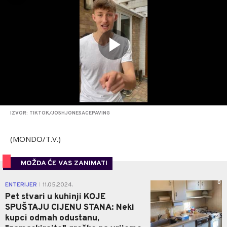
IZVOR: TIKTOK/JOSHJONESACEPAVING
(MONDO/T.V.)
MOŽDA ĆE VAS ZANIMATI
0
ENTERIJER
11.05.2024.
|
Pet stvari u kuhinji KOJE
SPUŠTAJU CIJENU STANA: Neki
kupci odmah odustanu,