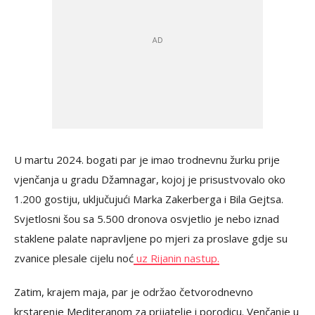
U martu 2024. bogati par je imao trodnevnu žurku prije
vjenčanja u gradu Džamnagar, kojoj je prisustvovalo oko
1.200 gostiju, uključujući Marka Zakerberga i Bila Gejtsa.
Svjetlosni šou sa 5.500 dronova osvjetlio je nebo iznad
staklene palate napravljene po mjeri za proslave gdje su
zvanice plesale cijelu noć
uz Rijanin nastup.
Zatim, krajem maja, par je održao četvorodnevno
krstarenje Mediteranom za prijatelje i porodicu. Venčanje u