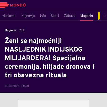
Naslovna
Najnovije
Info
Sport
Zabava
Magazin
M
Magazin
Stil
Ženi se najmoćniji
NASLJEDNIK INDIJSKOG
MILIJARDERA! Specijalna
ceremonija, hiljade dronova i
tri obavezna rituala
03.07.2024. / 16:31