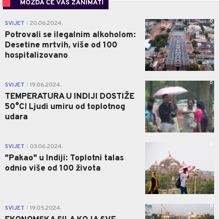
MOŽDA ĆE VAS ZANIMATI
0
SVIJET
20.06.2024.
|
Potrovali se ilegalnim alkoholom:
Desetine mrtvih, više od 100
hospitalizovano
0
SVIJET
19.06.2024.
|
TEMPERATURA U INDIJI DOSTIŽE
50°C! Ljudi umiru od toplotnog
udara
0
SVIJET
03.06.2024.
|
"Pakao" u Indiji: Toplotni talas
odnio više od 100 života
0
SVIJET
19.05.2024.
|