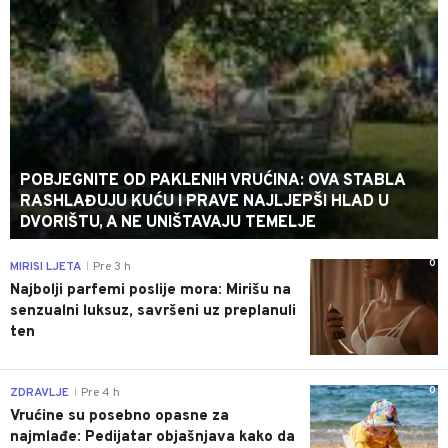
POBJEGNITE OD PAKLENIH VRUĆINA: OVA STABLA
RASHLAĐUJU KUĆU I PRAVE NAJLJEPŠI HLAD U
DVORIŠTU, A NE UNIŠTAVAJU TEMELJE
0
MIRISI LJETA
Pre 3 h
|
Najbolji parfemi poslije mora: Mirišu na
senzualni luksuz, savršeni uz preplanuli
ten
0
ZDRAVLJE
Pre 4 h
|
Vrućine su posebno opasne za
najmlađe: Pedijatar objašnjava kako da