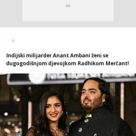
Tamara
AUTOR
0
Veličković
Indijski milijarder Anant Ambani ženi se
dugogodišnjom djevojkom Radhikom Merčant!