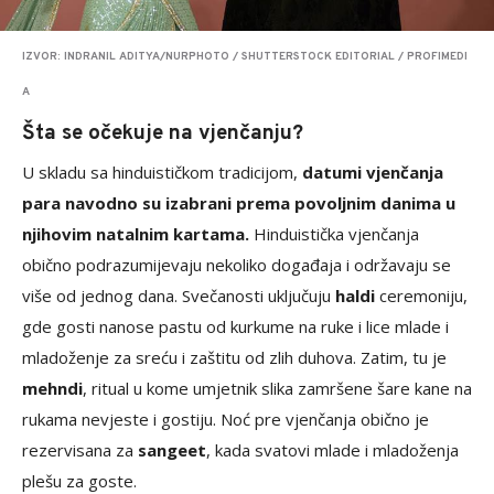
IZVOR: INDRANIL ADITYA/NURPHOTO / SHUTTERSTOCK EDITORIAL / PROFIMEDI
A
Šta se očekuje na vjenčanju?
U skladu sa hinduističkom tradicijom,
datumi vjenčanja
para navodno su izabrani prema povoljnim danima u
njihovim natalnim kartama.
Hinduistička vjenčanja
obično podrazumijevaju nekoliko događaja i održavaju se
više od jednog dana. Svečanosti uključuju
haldi
ceremoniju,
gde gosti nanose pastu od kurkume na ruke i lice mlade i
mladoženje za sreću i zaštitu od zlih duhova. Zatim, tu je
mehndi
, ritual u kome umjetnik slika zamršene šare kane na
rukama nevjeste i gostiju. Noć pre vjenčanja obično je
rezervisana za
sangeet
, kada svatovi mlade i mladoženja
plešu za goste.