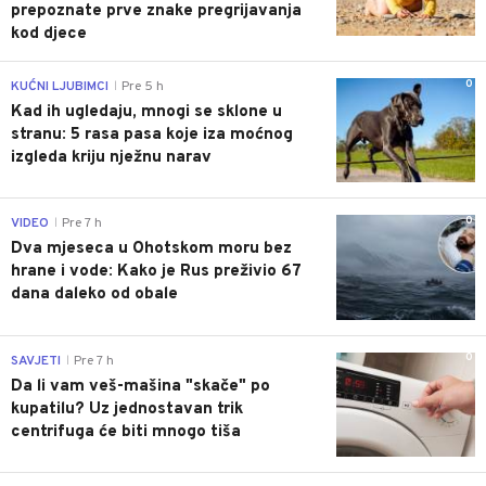
prepoznate prve znake pregrijavanja
kod djece
0
KUĆNI LJUBIMCI
Pre 5 h
|
Kad ih ugledaju, mnogi se sklone u
stranu: 5 rasa pasa koje iza moćnog
izgleda kriju nježnu narav
0
VIDEO
Pre 7 h
|
Dva mjeseca u Ohotskom moru bez
hrane i vode: Kako je Rus preživio 67
dana daleko od obale
0
SAVJETI
Pre 7 h
|
Da li vam veš-mašina "skače" po
kupatilu? Uz jednostavan trik
centrifuga će biti mnogo tiša