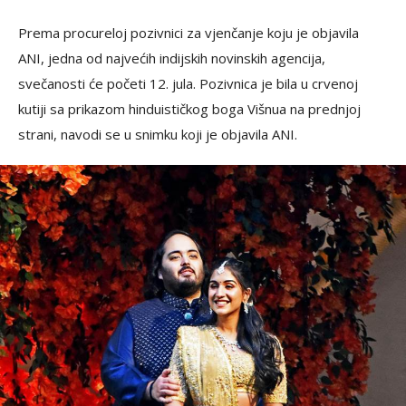
Prema procureloj pozivnici za vjenčanje koju je objavila
ANI, jedna od najvećih indijskih novinskih agencija,
svečanosti će početi 12. jula. Pozivnica je bila u crvenoj
kutiji sa prikazom hinduističkog boga Višnua na prednjoj
strani, navodi se u snimku koji je objavila ANI.