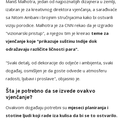
Maniš Malhotra, jedan od najpoznatijih dizajnera u zemlji,
izabran je za kreativnog direktora vjenčanja, a sarađivaće
sa Nitom Ambani i brojnim stručnjacima kako bi ostvarili
viziju porodice. Malhotra je za CNN rekao da je izgradio
"vizionarski pristup", a njegov tim je kreirao
teme za
vjenčanje koje "prikazuje suštinu Indije dok
odražavaju različite ličnosti para".
"Svaki detalj, od dekoracije do odjeće i ambijenta, svaki
događaj, osmišljen je da goste odvede u atmosferu
radosti, ljubavi i proslave", objasnio je.
Šta je potrebno da se izvede ovakvo
vjenčanje?
Ovakvom događaju potrebni su
mjeseci planiranja i
stotine ljudi koji rade iza kulisa da bi se to ostvarilo.