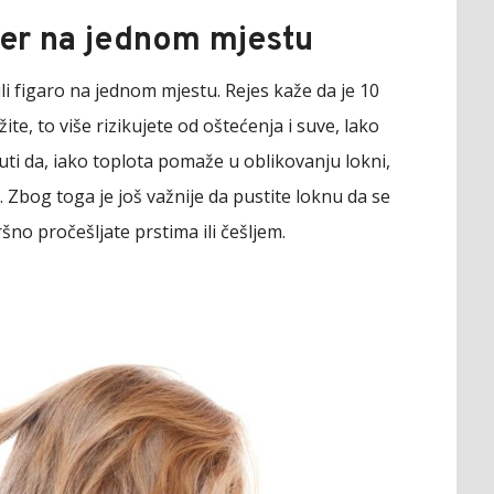
ler na jednom mjestu
i figaro na jednom mjestu. Rejes kaže da je 10
te, to više rizikujete od oštećenja i suve, lako
uti da, iako toplota pomaže u oblikovanju lokni,
 Zbog toga je još važnije da pustite loknu da se
šno pročešljate prstima ili češljem.