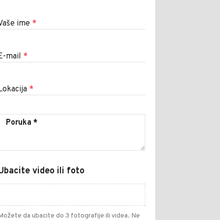
Vaše ime
*
E-mail
*
Lokacija
*
Ubacite video ili foto
Možete da ubacite do 3 fotografije ili videa. Ne