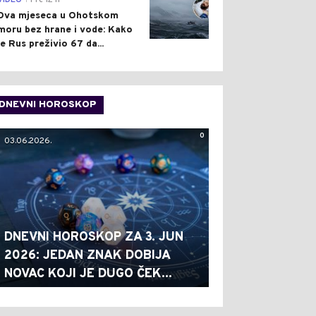
VIDEO
Pre 12 h
Dva mjeseca u Ohotskom
moru bez hrane i vode: Kako
je Rus preživio 67 da...
DNEVNI HOROSKOP
0
03.06.2026.
DNEVNI HOROSKOP ZA 3. JUN
2026: JEDAN ZNAK DOBIJA
NOVAC KOJI JE DUGO ČEK...