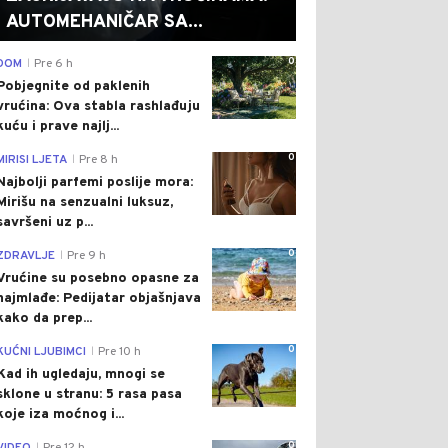
AUTOMEHANIČAR SA...
0
DOM
Pre 6 h
|
Pobjegnite od paklenih
vrućina: Ova stabla rashlađuju
kuću i prave najlj...
0
MIRISI LJETA
Pre 8 h
|
Najbolji parfemi poslije mora:
Mirišu na senzualni luksuz,
savršeni uz p...
0
ZDRAVLJE
Pre 9 h
|
Vrućine su posebno opasne za
najmlađe: Pedijatar objašnjava
kako da prep...
0
KUĆNI LJUBIMCI
Pre 10 h
|
Kad ih ugledaju, mnogi se
sklone u stranu: 5 rasa pasa
koje iza moćnog i...
0
|