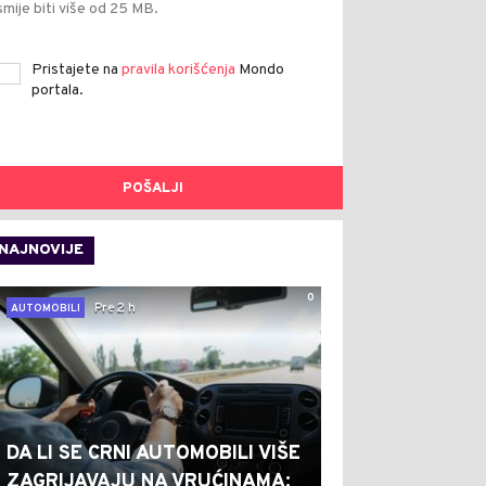
smije biti više od 25 MB.
Pristajete na
pravila korišćenja
Mondo
portala.
POŠALJI
NAJNOVIJE
0
Pre 2 h
AUTOMOBILI
DA LI SE CRNI AUTOMOBILI VIŠE
ZAGRIJAVAJU NA VRUĆINAMA: