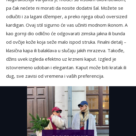
pa čak nećete ni morati da nosite dodatni šal. Možete se
odlučiti i za lagani džemper, a preko njega obući oversized
kardigan. Ovaj stil sigurno će vas učiniti modnom ikonom. A
kao gornji dio odlično će odgovarati zimska jakna ili bunda
od ovčije kože koja seže malo ispod struka. Finalni detalj –
klasična kapa ili balaklava u slučaju jakih mrazeva. Takođe,
džins uvek izgleda efektno uz krzneni kaput. Izgled je
istovremeno udoban i elegantan. Kaput može biti kratak ili
dug, sve zavisi od vremena i vaših preferencija.