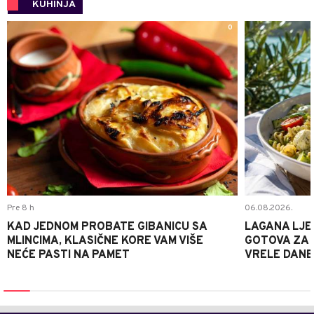
KUHINJA
0
Pre 8 h
06.08.2026.
KAD JEDNOM PROBATE GIBANICU SA
LAGANA LJE
MLINCIMA, KLASIČNE KORE VAM VIŠE
GOTOVA ZA 2
NEĆE PASTI NA PAMET
VRELE DANE