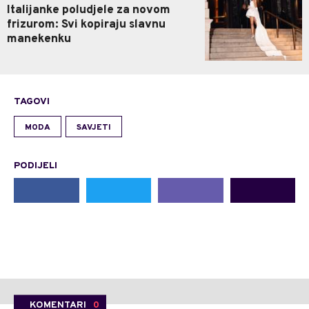
Italijanke poludjele za novom
frizurom: Svi kopiraju slavnu
manekenku
TAGOVI
MODA
SAVJETI
PODIJELI
KOMENTARI
0