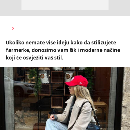
Vanja
AUTOR
0
Pajović
Ukoliko nemate više ideju kako da stilizujete
farmerke, donosimo vam šik i moderne načine
koji će osvježiti vaš stil.