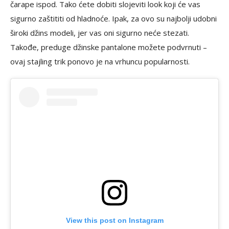
čarape ispod. Tako ćete dobiti slojeviti look koji će vas
sigurno zaštititi od hladnoće. Ipak, za ovo su najbolji udobni
široki džins modeli, jer vas oni sigurno neće stezati.
Takođe, preduge džinske pantalone možete podvrnuti –
ovaj stajling trik ponovo je na vrhuncu popularnosti.
View this post on Instagram