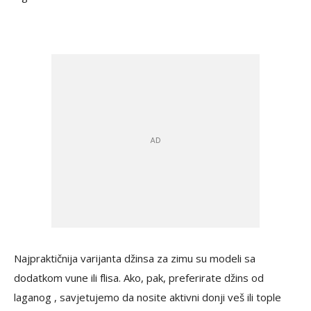
Najpraktičnija varijanta džinsa za zimu su modeli sa
dodatkom vune ili flisa. Ako, pak, preferirate džins od
laganog , savjetujemo da nosite aktivni donji veš ili tople