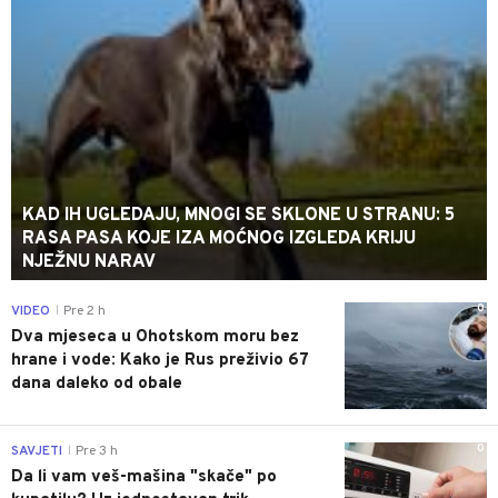
KAD IH UGLEDAJU, MNOGI SE SKLONE U STRANU: 5
RASA PASA KOJE IZA MOĆNOG IZGLEDA KRIJU
NJEŽNU NARAV
0
VIDEO
Pre 2 h
|
Dva mjeseca u Ohotskom moru bez
hrane i vode: Kako je Rus preživio 67
dana daleko od obale
0
SAVJETI
Pre 3 h
|
Da li vam veš-mašina "skače" po