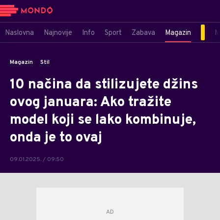
Naslovna
Najnovije
Info
Sport
Zabava
Magazin
M
Magazin
Stil
10 načina da stilizujete džins
ovog januara: Ako tražite
model koji se lako kombinuje,
onda je to ovaj
09.01.2025. / 09:50