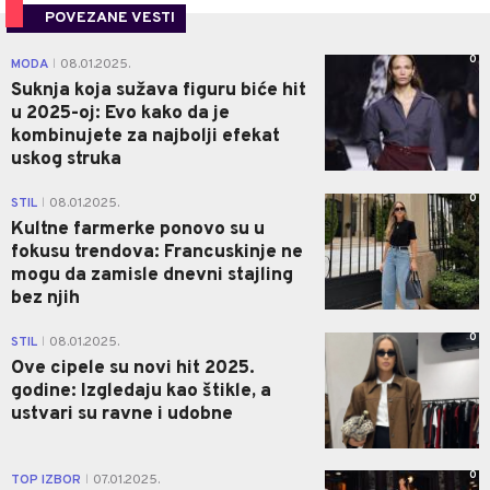
POVEZANE VESTI
0
MODA
08.01.2025.
|
Suknja koja sužava figuru biće hit
u 2025-oj: Evo kako da je
kombinujete za najbolji efekat
uskog struka
0
STIL
08.01.2025.
|
Kultne farmerke ponovo su u
fokusu trendova: Francuskinje ne
mogu da zamisle dnevni stajling
bez njih
0
STIL
08.01.2025.
|
Ove cipele su novi hit 2025.
godine: Izgledaju kao štikle, a
ustvari su ravne i udobne
0
TOP IZBOR
07.01.2025.
|