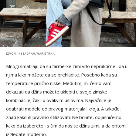
IZVOR: INSTAGRAM/MARIETRNA
Mnogi smatraju da su farmerke zimi vrlo nepraktične i da u
njima lako možete da se prehladite. Posebno kada su
temperature prilično niske. Međutim, mi ćemo vam
dokazati da džins možete uklopiti u svoje zimske
kombinacije, čak i u ovakvim uslovima. Najvažnije je
odabrati modele od pravog materijala i kroja. A takođe,
znati kako ih pravilno stilizovati. Ne brinite, objasnićemo
kako da izaberete i s čim da nosite džins zimi, a da pritom
izgledate moderno.