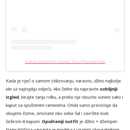
A post shared by Anouk Yve (@anoukyve)
Kada je riječ o samom stilizovanju, naravno, džins najbolje
ide uz najtopliju odjeću. Ako želite da napravite
ozbiljniji
izgled
, birajte tanju rolku, a preko nje obucite vuneni sako i
kaput sa spuštenim ramenima. Onda samo preostaje da
obujete čizme, omotate oko sebe šal i završite look
šeširom ili kapom.
Opušteniji outfit
je džins + džemper.
Najpraktičnija varijanta je model sa visokim okovratnikom,