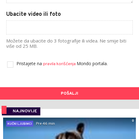
Ubacite video ili foto
Možete da ubacite do 3 fotografije ili videa. Ne smije biti
više od 25 MB.
Pristajete na
Mondo portala.
pravila korišćenja
POŠALJI
NAJNOVIJE
0
Pre 46 min
KUĆNI LJUBIMCI