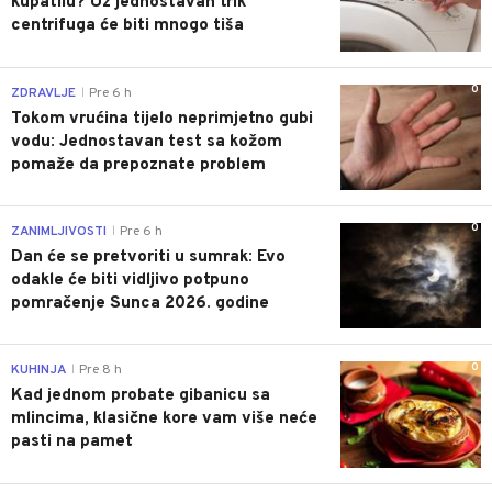
kupatilu? Uz jednostavan trik
centrifuga će biti mnogo tiša
0
ZDRAVLJE
Pre 6 h
|
Tokom vrućina tijelo neprimjetno gubi
vodu: Jednostavan test sa kožom
pomaže da prepoznate problem
0
ZANIMLJIVOSTI
Pre 6 h
|
Dan će se pretvoriti u sumrak: Evo
odakle će biti vidljivo potpuno
pomračenje Sunca 2026. godine
0
KUHINJA
Pre 8 h
|
Kad jednom probate gibanicu sa
mlincima, klasične kore vam više neće
pasti na pamet