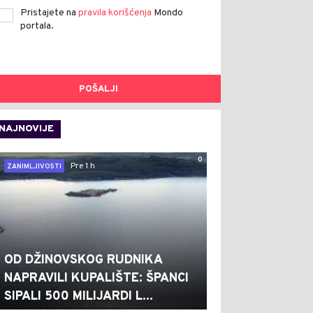
Pristajete na
pravila korišćenja
Mondo
portala.
POŠALJI
NAJNOVIJE
0
Pre 1 h
ZANIMLJIVOSTI
OD DŽINOVSKOG RUDNIKA
NAPRAVILI KUPALIŠTE: ŠPANCI
SIPALI 500 MILIJARDI L...