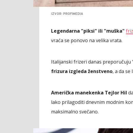
IZVOR: PROFIMEDIA
Legendarna "piksi" ili "muška"
fri
vraća se ponovo na velika vrata.
Italijanski frizeri danas preporučuju
frizura izgleda ženstveno
, a da se
Američka manekenka Tejlor Hil
da
lako prilagoditi dnevnim modnim kombi
maksimalno svečano.