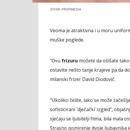
IZVOR: PROFIMEDIA
Veoma je atraktivna i u moru uniformn
muške poglede.
"Ovu
frizuru
možete da ošišate tako d
ostavite nešto tanje krajeve pa da d
milanski frizer David Diodovič.
"Ukoliko želite, lako se može začešlja
sofisticirani `dječački` izgled", objašnj
sjećaju se ljubitelji filma, bila mala
Strasno pomirenje dvoje ljubavnika j