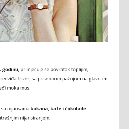
. godinu
, primjećuje se povratak toplijim,
, predviđa frizer, sa posebnom pažnjom na glavnom
eđi moka mus.
, sa nijansama
kakaoa, kafe i čokolade
:
trašnjim nijansiranjem.