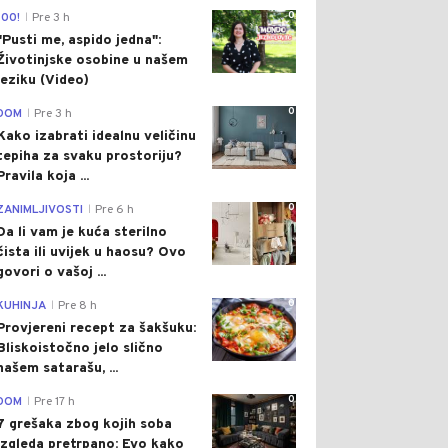
0
100!
Pre 3 h
|
"Pusti me, aspido jedna":
Životinjske osobine u našem
jeziku (Video)
0
DOM
Pre 3 h
|
Kako izabrati idealnu veličinu
tepiha za svaku prostoriju?
Pravila koja ...
0
ZANIMLJIVOSTI
Pre 6 h
|
Da li vam je kuća sterilno
čista ili uvijek u haosu? Ovo
govori o vašoj ...
0
KUHINJA
Pre 8 h
|
Provjereni recept za šakšuku:
Bliskoistočno jelo slično
našem satarašu, ...
0
DOM
Pre 17 h
|
7 grešaka zbog kojih soba
izgleda pretrpano: Evo kako