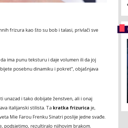
ih frizura kao što su bob i talasi, privlači sve
a ima punu teksturu i daje volumen ili da joj
obijete posebnu dinamiku i pokret", objašnjava
ti unazad i tako dobijate ženstven, ali i onaj
ava italijanski stilista. Ta
kratka frizurica
je,
 osveta Mie Farou Frenku Sinatri poslije jedne svađe.
e, podsjetimo, rezultiralo njihovim brakom.