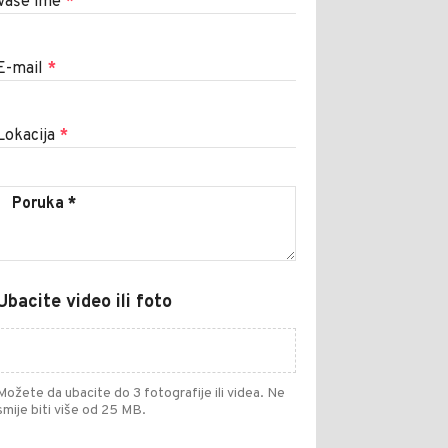
Vaše ime
*
E-mail
*
Lokacija
*
Ubacite video ili foto
Možete da ubacite do 3 fotografije ili videa. Ne
smije biti više od 25 MB.