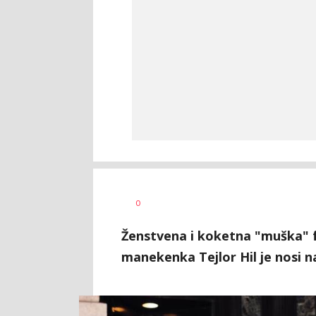
0
Ženstvena i koketna "muška" fr
manekenka Tejlor Hil je nosi na