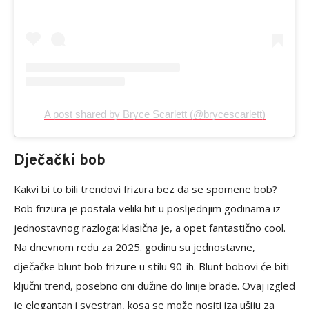
A post shared by Bryce Scarlett (@brycescarlett)
Dječački bob
Kakvi bi to bili trendovi frizura bez da se spomene bob?
Bob frizura je postala veliki hit u posljednjim godinama iz
jednostavnog razloga: klasična je, a opet fantastično cool.
Na dnevnom redu za 2025. godinu su jednostavne,
dječačke blunt bob frizure u stilu 90-ih. Blunt bobovi će biti
ključni trend, posebno oni dužine do linije brade. Ovaj izgled
je elegantan i svestran, kosa se može nositi iza ušiju za