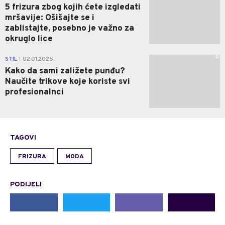
5 frizura zbog kojih ćete izgledati
mršavije: Ošišajte se i
zablistajte, posebno je važno za
okruglo lice
0
STIL
02.01.2025.
|
Kako da sami zaližete punđu?
Naučite trikove koje koriste svi
profesionalnci
TAGOVI
FRIZURA
MODA
PODIJELI