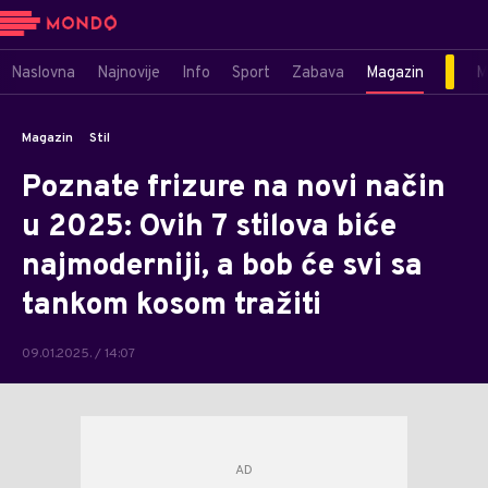
Naslovna
Najnovije
Info
Sport
Zabava
Magazin
M
Magazin
Stil
Poznate frizure na novi način
u 2025: Ovih 7 stilova biće
najmoderniji, a bob će svi sa
tankom kosom tražiti
09.01.2025. / 14:07