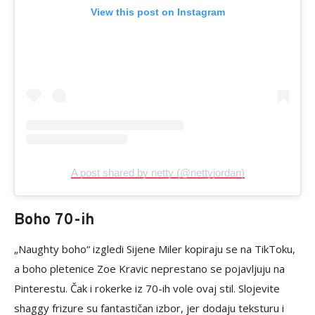
View this post on Instagram
A post shared by netty (@nettyjordan)
Boho 70-ih
„Naughty boho“ izgledi Sijene Miler kopiraju se na TikToku,
a boho pletenice Zoe Kravic neprestano se pojavljuju na
Pinterestu. Čak i rokerke iz 70-ih vole ovaj stil. Slojevite
shaggy frizure su fantastičan izbor, jer dodaju teksturu i