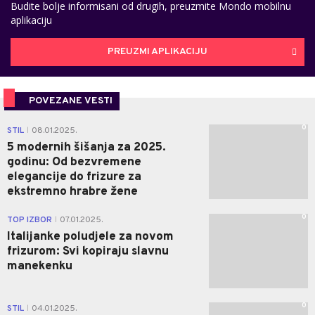
Budite bolje informisani od drugih, preuzmite Mondo mobilnu
aplikaciju
PREUZMI APLIKACIJU
POVEZANE VESTI
0
STIL
08.01.2025.
|
5 modernih šišanja za 2025.
godinu: Od bezvremene
elegancije do frizure za
ekstremno hrabre žene
0
TOP IZBOR
07.01.2025.
|
Italijanke poludjele za novom
frizurom: Svi kopiraju slavnu
manekenku
0
STIL
04.01.2025.
|