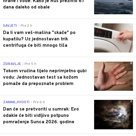
hrane i vode: Kako je Rus preživio 67
dana daleko od obale
0
SAVJETI
Pre 2 h
|
Da li vam veš-mašina "skače" po
kupatilu? Uz jednostavan trik
centrifuga će biti mnogo tiša
0
ZDRAVLJE
Pre 5 h
|
Tokom vrućina tijelo neprimjetno gubi
vodu: Jednostavan test sa kožom
pomaže da prepoznate problem
0
ZANIMLJIVOSTI
Pre 6 h
|
Dan će se pretvoriti u sumrak: Evo
odakle će biti vidljivo potpuno
pomračenje Sunca 2026. godine