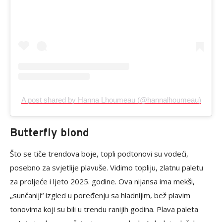
A post shared by Hanna Lhoumeau (@hannalhoumeau)
Butterfly blond
Što se tiče trendova boje, topli podtonovi su vodeći,
posebno za svjetlije plavuše. Vidimo topliju, zlatnu paletu
za proljeće i ljeto 2025. godine. Ova nijansa ima mekši,
„sunčaniji“ izgled u poređenju sa hladnijim, bež plavim
tonovima koji su bili u trendu ranijih godina. Plava paleta