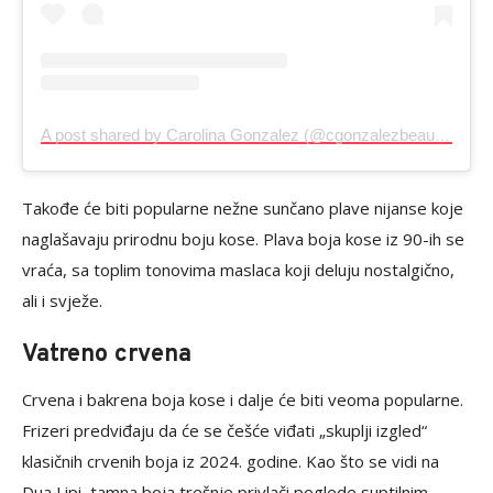
A post shared by Carolina Gonzalez (@cgonzalezbeauty)
Takođe će biti popularne nežne sunčano plave nijanse koje
naglašavaju prirodnu boju kose. Plava boja kose iz 90-ih se
vraća, sa toplim tonovima maslaca koji deluju nostalgično,
ali i svježe.
Vatreno crvena
Crvena i bakrena boja kose i dalje će biti veoma popularne.
Frizeri predviđaju da će se češće viđati „skuplji izgled“
klasičnih crvenih boja iz 2024. godine. Kao što se vidi na
Dua Lipi, tamna boja trešnje privlači poglede suptilnim