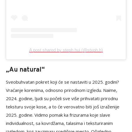
A post shared by steph hui (@stxph.h)
„Au natural“
Sveobuhvatan pokret koji će se nastaviti u 2025. godini?
Vraćanje korenima, odnosno prirodnom izgledu. Naime,
2024. godine, ljudi su počeli sve više prihvatati prirodnu
teksturu svoje kose, a to će verovatno biti još izraženije
2025. godine. Vidimo pomak ka frizurama koje slave
individualnost, sa kovrdžama, talasima i teksturiranim
izgledom, koji zauzimaju središnje mesto. Očigledno