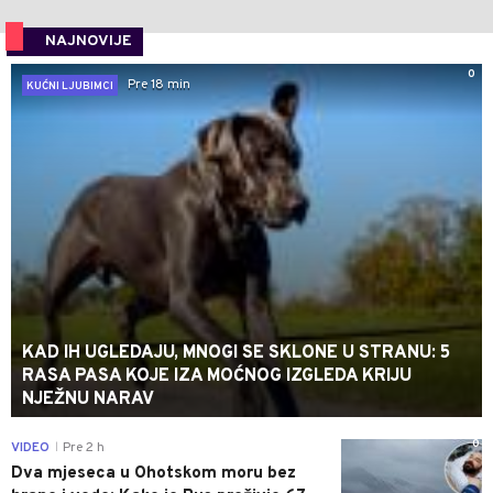
NAJNOVIJE
0
Pre 18 min
KUĆNI LJUBIMCI
KAD IH UGLEDAJU, MNOGI SE SKLONE U STRANU: 5
RASA PASA KOJE IZA MOĆNOG IZGLEDA KRIJU
NJEŽNU NARAV
0
VIDEO
Pre 2 h
|
Dva mjeseca u Ohotskom moru bez