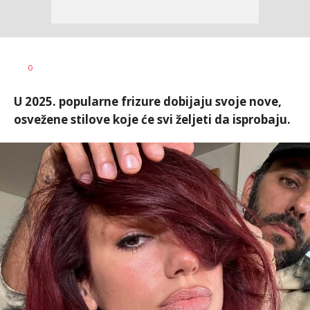
Vanja
AUTOR
0
Pajović
U 2025. popularne frizure dobijaju svoje nove,
osvežene stilove koje će svi željeti da isprobaju.