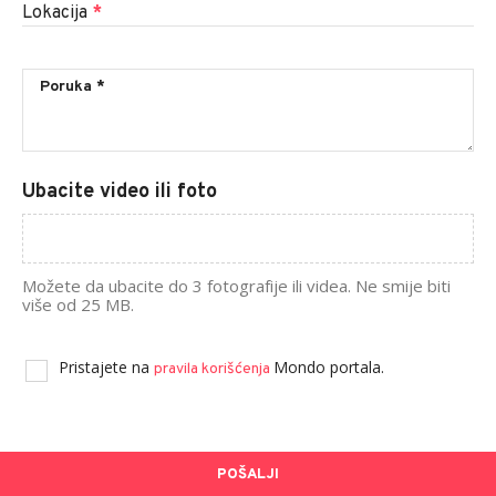
Lokacija
*
Ubacite video ili foto
Možete da ubacite do 3 fotografije ili videa. Ne smije biti
više od 25 MB.
Pristajete na
Mondo portala.
pravila korišćenja
POŠALJI