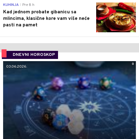
0
KUHINJA
Pre 8 h
|
Kad jednom probate gibanicu sa
mlincima, klasične kore vam više neće
pasti na pamet
DNEVNI HOROSKOP
0
03.06.2026.