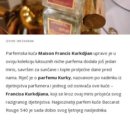
IZVOR: INSTAGRAM
Parfemska kuća
Maison Francis Kurkdjian
upravo je u
svoju kolekciju luksuznih niche parfema dodala još jedan
miris, savršen za sunčane i tople proljećne dane pred
nama. Riječ je o
parfemu Kurky
, nazvanom po nadimku iz
djetinjstva parfumera i jednog od osnivača ove kuće –
Francisa Kurkdjiana
, koji se kroz ovaj miris prisjeća svog
razigranog djetinjstva. Najpoznatiji parfem kuće Baccarat
Rouge 540 je sada dobio svog ljetnjeg nasljednika.