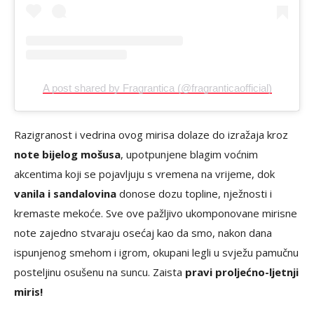
A post shared by Fragrantica (@fragranticaofficial)
Razigranost i vedrina ovog mirisa dolaze do izražaja kroz
note bijelog mošusa
, upotpunjene blagim voćnim
akcentima koji se pojavljuju s vremena na vrijeme, dok
vanila i sandalovina
donose dozu topline, nježnosti i
kremaste mekoće. Sve ove pažljivo ukomponovane mirisne
note zajedno stvaraju osećaj kao da smo, nakon dana
ispunjenog smehom i igrom, okupani legli u svježu pamučnu
posteljinu osušenu na suncu. Zaista
pravi proljećno-ljetnji
miris!