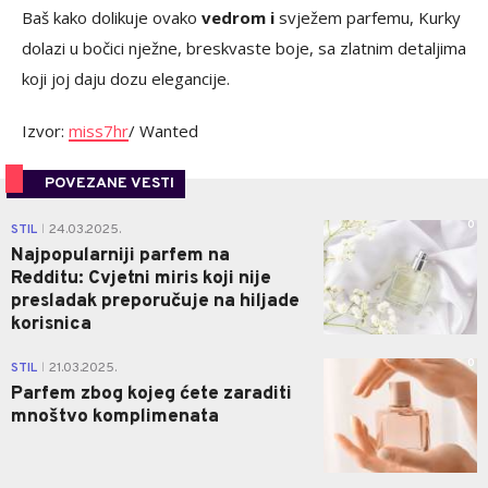
Baš kako dolikuje ovako
vedrom i
svježem parfemu, Kurky
dolazi u bočici nježne, breskvaste boje, sa zlatnim detaljima
koji joj daju dozu elegancije.
Izvor:
miss7hr
/ Wanted
POVEZANE VESTI
0
STIL
24.03.2025.
|
Najpopularniji parfem na
Redditu: Cvjetni miris koji nije
presladak preporučuje na hiljade
korisnica
0
STIL
21.03.2025.
|
Parfem zbog kojeg ćete zaraditi
mnoštvo komplimenata