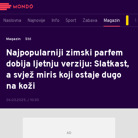
Naslovna
Najnovije
Info
Sport
Zabava
Magazin
M
Magazin
Stil
Najpopularniji zimski parfem
dobija ljetnju verziju: Slatkast,
a svjež miris koji ostaje dugo
na koži
26.03.2025. / 10:30