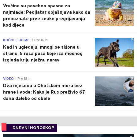
Vrućine su posebno opasne za
najmlađe: Pedijatar objašnjava kako da
prepoznate prve znake pregrijavanja
kod djece
0
KUĆNI LJUBIMCI
Pre 16 h
|
Kad ih ugledaju, mnogi se sklone u
stranu: 5 rasa pasa koje iza moćnog
izgleda kriju nježnu narav
0
VIDEO
Pre 18 h
|
Dva mjeseca u Ohotskom moru bez
hrane i vode: Kako je Rus preživio 67
dana daleko od obale
DNEVNI HOROSKOP