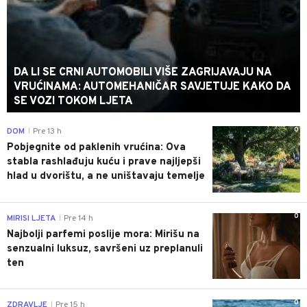
DA LI SE CRNI AUTOMOBILI VIŠE ZAGRIJAVAJU NA
VRUĆINAMA: AUTOMEHANIČAR SAVJETUJE KAKO DA
SE VOZI TOKOM LJETA
0
DOM
Pre 13 h
|
Pobjegnite od paklenih vrućina: Ova
stabla rashlađuju kuću i prave najljepši
hlad u dvorištu, a ne uništavaju temelje
0
MIRISI LJETA
Pre 14 h
|
Najbolji parfemi poslije mora: Mirišu na
senzualni luksuz, savršeni uz preplanuli
ten
0
ZDRAVLJE
Pre 15 h
|