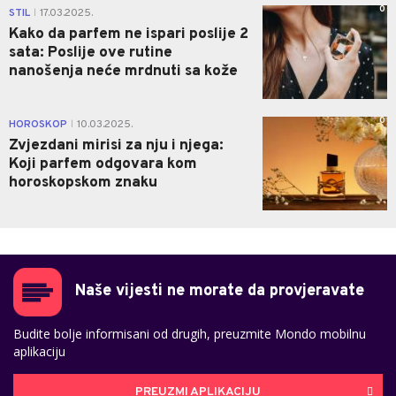
0
STIL
17.03.2025.
|
Kako da parfem ne ispari poslije 2
sata: Poslije ove rutine
nanošenja neće mrdnuti sa kože
0
HOROSKOP
10.03.2025.
|
Zvjezdani mirisi za nju i njega:
Koji parfem odgovara kom
horoskopskom znaku
Naše vijesti ne morate da provjeravate
Budite bolje informisani od drugih, preuzmite Mondo mobilnu
aplikaciju
PREUZMI APLIKACIJU