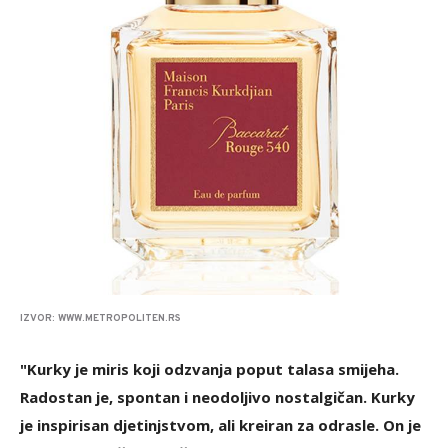
IZVOR: WWW.METROPOLITEN.RS
"Kurky je miris koji odzvanja poput talasa smijeha.
Radostan je, spontan i neodoljivo nostalgičan. Kurky
je inspirisan djetinjstvom, ali kreiran za odrasle. On je