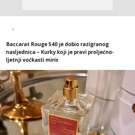
Vanja
AUTOR
0
Pajović
Baccarat Rouge 540 je dobio razigranog
nasljednica – Kurky koji je pravi proljećno-
ljetnji voćkasti miris