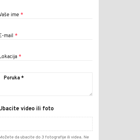
Vaše ime
*
E-mail
*
Lokacija
*
Ubacite video ili foto
Možete da ubacite do 3 fotografije ili videa. Ne