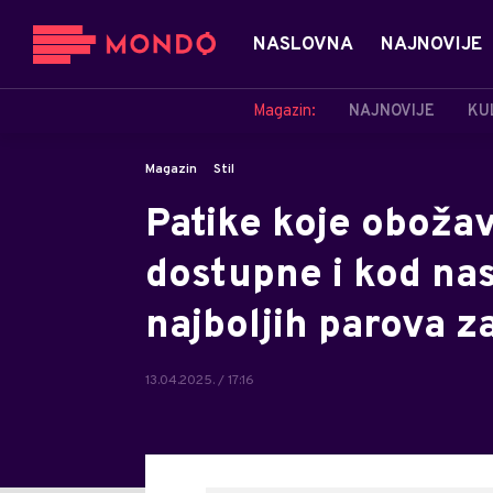
NASLOVNA
NAJNOVIJE
Magazin:
NAJNOVIJE
KU
Magazin
Stil
Patike koje oboža
dostupne i kod nas
najboljih parova z
13.04.2025. / 17:16