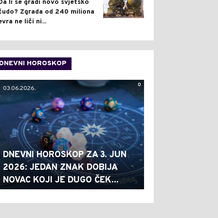
Da li se gradi novo svjetsko
čudo? Zgrada od 240 miliona
evra ne liči ni...
DNEVNI HOROSKOP
0
03.06.2026.
DNEVNI HOROSKOP ZA 3. JUN
2026: JEDAN ZNAK DOBIJA
NOVAC KOJI JE DUGO ČEK...