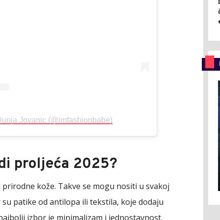
Dunja Jovanic (@imfashionbabe)
di proljeća 2025?
d prirodne kože. Takve se mogu nositi u svakoj
r su patike od antilopa ili tekstila, koje dodaju
 najbolji izbor je minimalizam i jednostavnost.