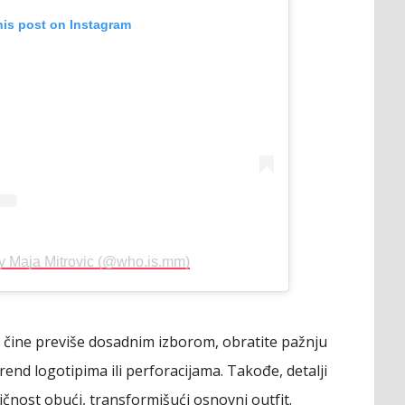
his post on Instagram
by Maja Mitrovic (@who.is.mm)
 čine previše dosadnim izborom, obratite pažnju
end logotipima ili perforacijama. Takođe, detalji
čnost obući, transformišući osnovni outfit.