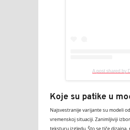
A post shared by 
Koje su patike u mo
Najsvestranije varijante su modeli o
vremenskoj situaciji. Zanimljiviji izbo
teksturu izgledu. Što se tiče dizajna,