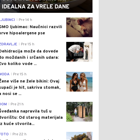
IDEALNA ZA VRELE DANE
0
LJUBIMCI
Pre 14 h
|
GMO ljubimac: Naučnici razvili
prve hipoalergene pse
0
ZDRAVLJE
Pre 15 h
|
Dehidracija može da dovede
do moždanih i srčanih udara:
Evo koliko vode ...
0
MODA
Pre 15 h
|
Žene više ne žele bikini: Ovaj
kupaći je hit, sakriva stomak,
a nosi se ...
0
DOM
Pre 21 h
|
Šveđanka napravila tuš u
dvorištu: Od starog materijala
iz kuće stvorila...
0
FOTO
Pre 22 h
|