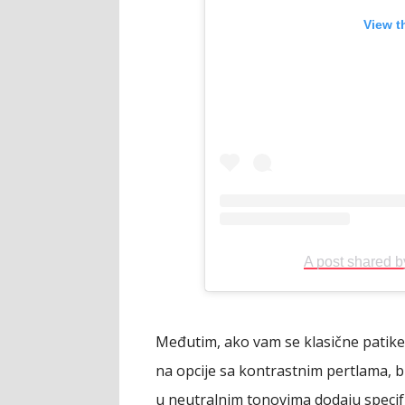
View t
A post shared 
Međutim, ako vam se klasične patike
na opcije sa kontrastnim pertlama, br
u neutralnim tonovima dodaju specifi