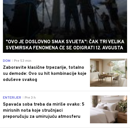
"OVO JE DOSLOVNO SMAK SVIJETA": ČAK TRI VELIKA
SVEMIRSKA FENOMENA ĆE SE ODIGRATI 12. AVGUSTA
0
DOM
Pre 53 min
|
Zaboravite klasične trpezarije, totalno
su demode: Ovo su hit kombinacije koje
oduševe svakog
0
ENTERIJER
Pre 3 h
|
Spavaća soba treba da miriše ovako: 5
mirisnih nota koje stručnjaci
preporučuju za umirujuću atmosferu