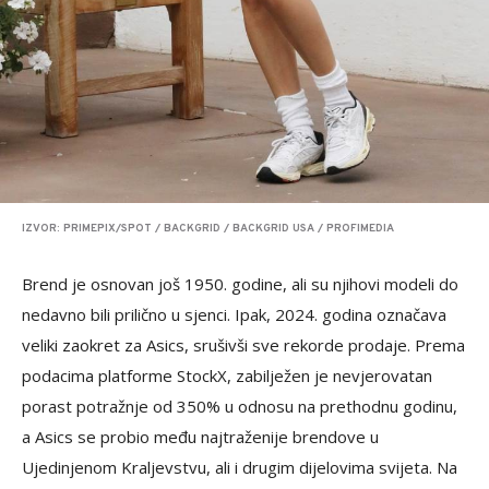
IZVOR: PRIMEPIX/SPOT / BACKGRID / BACKGRID USA / PROFIMEDIA
Brend je osnovan još 1950. godine, ali su njihovi modeli do
nedavno bili prilično u sjenci. Ipak, 2024. godina označava
veliki zaokret za Asics, srušivši sve rekorde prodaje. Prema
podacima platforme StockX, zabilježen je nevjerovatan
porast potražnje od 350% u odnosu na prethodnu godinu,
a Asics se probio među najtraženije brendove u
Ujedinjenom Kraljevstvu, ali i drugim dijelovima svijeta. Na