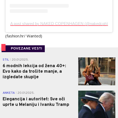
A post shared by NAKED COPENHAGEN (@nakedcph)
(fashion.hr/ Wanted)
POVEZANE VESTI
0
STIL
20.01.2025.
|
6 modnih lekcija od žena 40+:
Evo kako da trošite manje, a
izgledate skuplje
0
ANKETA
20.01.2025.
|
Elegancija i autoritet: Sve oči
uprte u Melaniju i Ivanku Tramp