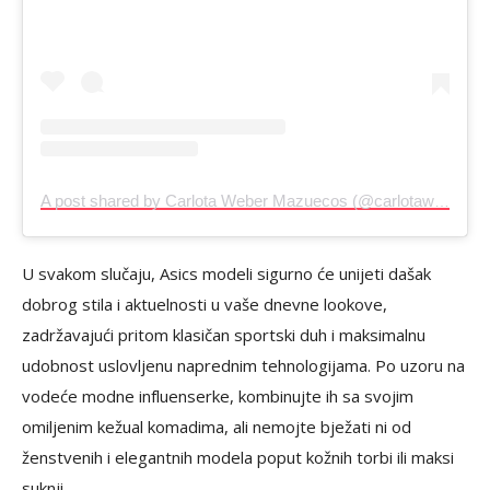
A post shared by Carlota Weber Mazuecos (@carlotaweberm)
U svakom slučaju, Asics modeli sigurno će unijeti dašak
dobrog stila i aktuelnosti u vaše dnevne lookove,
zadržavajući pritom klasičan sportski duh i maksimalnu
udobnost uslovljenu naprednim tehnologijama. Po uzoru na
vodeće modne influenserke, kombinujte ih sa svojim
omiljenim kežual komadima, ali nemojte bježati ni od
ženstvenih i elegantnih modela poput kožnih torbi ili maksi
suknji.