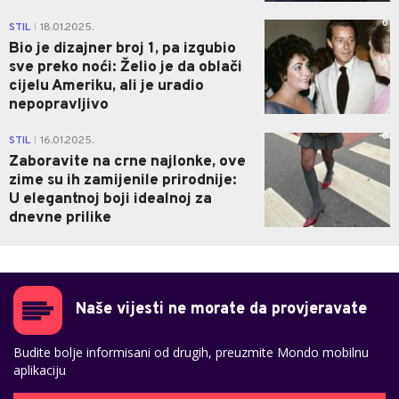
0
STIL
18.01.2025.
|
Bio je dizajner broj 1, pa izgubio
sve preko noći: Želio je da oblači
cijelu Ameriku, ali je uradio
nepopravljivo
0
STIL
16.01.2025.
|
Zaboravite na crne najlonke, ove
zime su ih zamijenile prirodnije:
U elegantnoj boji idealnoj za
dnevne prilike
Naše vijesti ne morate da provjeravate
Budite bolje informisani od drugih, preuzmite Mondo mobilnu
aplikaciju