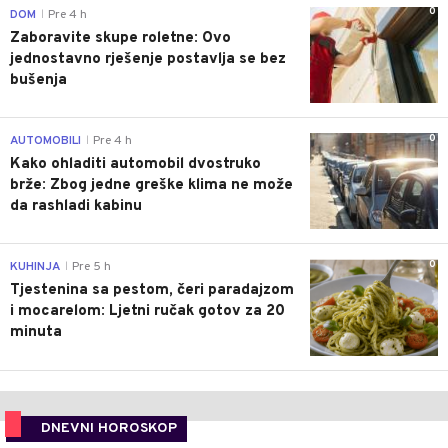
0
DOM
Pre 4 h
|
Zaboravite skupe roletne: Ovo
jednostavno rješenje postavlja se bez
bušenja
0
AUTOMOBILI
Pre 4 h
|
Kako ohladiti automobil dvostruko
brže: Zbog jedne greške klima ne može
da rashladi kabinu
0
KUHINJA
Pre 5 h
|
Tjestenina sa pestom, čeri paradajzom
i mocarelom: Ljetni ručak gotov za 20
minuta
DNEVNI HOROSKOP