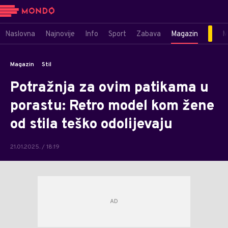
Naslovna
Najnovije
Info
Sport
Zabava
Magazin
M
Magazin
Stil
Potražnja za ovim patikama u
porastu: Retro model kom žene
od stila teško odolijevaju
21.01.2025. / 18:19