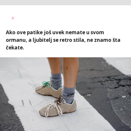
Vanja
AUTOR
0
Pajović
Ako ove patike još uvek nemate u svom
ormanu, a ljubitelj se retro stila, ne znamo šta
čekate.