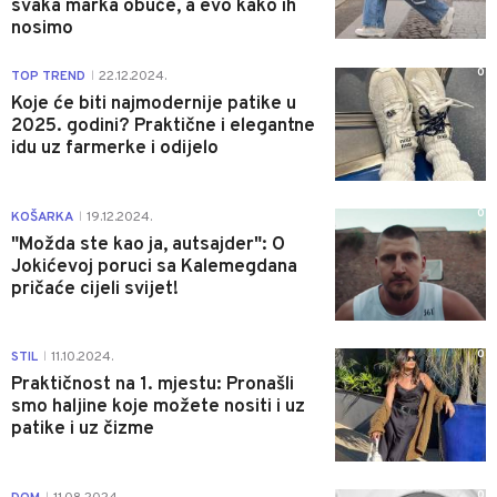
svaka marka obuće, a evo kako ih
nosimo
0
TOP TREND
22.12.2024.
|
Koje će biti najmodernije patike u
2025. godini? Praktične i elegantne
idu uz farmerke i odijelo
0
KOŠARKA
19.12.2024.
|
"Možda ste kao ja, autsajder": O
Jokićevoj poruci sa Kalemegdana
pričaće cijeli svijet!
0
STIL
11.10.2024.
|
Praktičnost na 1. mjestu: Pronašli
smo haljine koje možete nositi i uz
patike i uz čizme
0