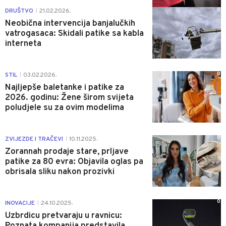
0
DRUŠTVO
21.02.2026.
|
Neobična intervencija banjalučkih
vatrogasaca: Skidali patike sa kabla
interneta
0
STIL
03.02.2026.
|
Najljepše baletanke i patike za
2026. godinu: Žene širom svijeta
poludjele su za ovim modelima
0
ZVIJEZDE I TRAČEVI
10.11.2025.
|
Zorannah prodaje stare, prljave
patike za 80 evra: Objavila oglas pa
obrisala sliku nakon prozivki
0
INOVACIJE
24.10.2025.
|
Uzbrdicu pretvaraju u ravnicu:
Poznata kompanija predstavila