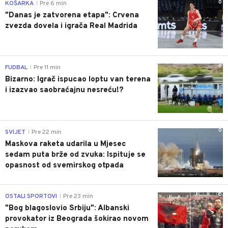
0
KOŠARKA
Pre 6 min
|
"Danas je zatvorena etapa": Crvena
zvezda dovela i igrača Real Madrida
0
FUDBAL
Pre 11 min
|
Bizarno: Igrač ispucao loptu van terena
i izazvao saobraćajnu nesreću!?
0
SVIJET
Pre 22 min
|
Maskova raketa udarila u Mjesec
sedam puta brže od zvuka: Ispituje se
opasnost od svemirskog otpada
0
OSTALI SPORTOVI
Pre 23 min
|
"Bog blagoslovio Srbiju": Albanski
provokator iz Beograda šokirao novom