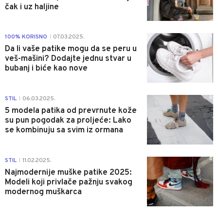
čak i uz haljine
1
100% KORISNO
07.03.2025.
|
Da li vaše patike mogu da se peru u
veš-mašini? Dodajte jednu stvar u
bubanj i biće kao nove
0
STIL
06.03.2025.
|
5 modela patika od prevrnute kože
su pun pogodak za proljeće: Lako
se kombinuju sa svim iz ormana
0
STIL
11.02.2025.
|
Najmodernije muške patike 2025:
Modeli koji privlače pažnju svakog
modernog muškarca