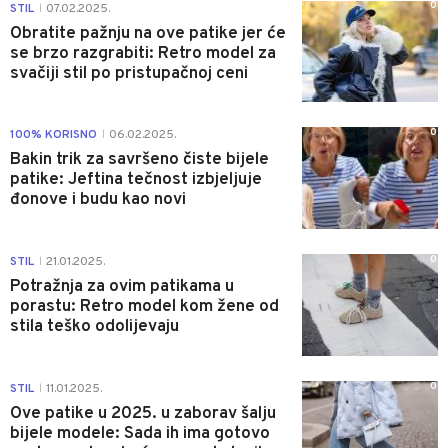
0
STIL
07.02.2025.
|
Obratite pažnju na ove patike jer će
se brzo razgrabiti: Retro model za
svačiji stil po pristupačnoj ceni
0
100% KORISNO
06.02.2025.
|
Bakin trik za savršeno čiste bijele
patike: Jeftina tečnost izbjeljuje
đonove i budu kao novi
0
STIL
21.01.2025.
|
Potražnja za ovim patikama u
porastu: Retro model kom žene od
stila teško odolijevaju
0
STIL
11.01.2025.
|
Ove patike u 2025. u zaborav šalju
bijele modele: Sada ih ima gotovo