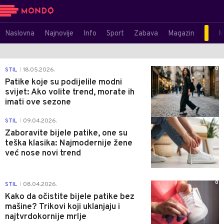
Naslovna
Najnovije
Info
Sport
Zabava
Magazin
M
0
STIL
18.05.2026.
|
Patike koje su podijelile modni
svijet: Ako volite trend, morate ih
imati ove sezone
0
STIL
09.04.2026.
|
Zaboravite bijele patike, one su
teška klasika: Najmodernije žene
već nose novi trend
0
STIL
08.04.2026.
|
Kako da očistite bijele patike bez
mašine? Trikovi koji uklanjaju i
najtvrdokornije mrlje