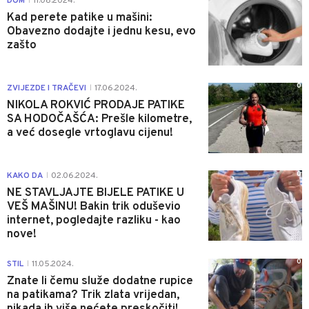
DOM
11.08.2024.
|
Kad perete patike u mašini:
Obavezno dodajte i jednu kesu, evo
zašto
0
ZVIJEZDE I TRAČEVI
17.06.2024.
|
NIKOLA ROKVIĆ PRODAJE PATIKE
SA HODOČAŠĆA: Prešle kilometre,
a već dosegle vrtoglavu cijenu!
0
KAKO DA
02.06.2024.
|
NE STAVLJAJTE BIJELE PATIKE U
VEŠ MAŠINU! Bakin trik oduševio
internet, pogledajte razliku - kao
nove!
0
STIL
11.05.2024.
|
Znate li čemu služe dodatne rupice
na patikama? Trik zlata vrijedan,
nikada ih više nećete preskočiti!