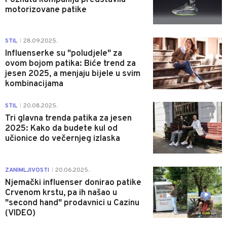
motorizovane patike
0
STIL
28.09.2025.
|
Influenserke su "poludjele" za
ovom bojom patika: Biće trend za
jesen 2025, a menjaju bijele u svim
kombinacijama
0
STIL
20.08.2025.
|
Tri glavna trenda patika za jesen
2025: Kako da budete kul od
učionice do večernjeg izlaska
1
ZANIMLJIVOSTI
20.06.2025.
|
Njemački influenser donirao patike
Crvenom krstu, pa ih našao u
"second hand" prodavnici u Cazinu
(VIDEO)