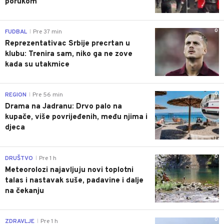
porukom
0
FUDBAL
Pre 37 min
|
Reprezentativac Srbije precrtan u
klubu: Trenira sam, niko ga ne zove
kada su utakmice
0
REGION
Pre 56 min
|
Drama na Jadranu: Drvo palo na
kupače, više povrijeđenih, među njima i
djeca
0
DRUŠTVO
Pre 1 h
|
Meteorolozi najavljuju novi toplotni
talas i nastavak suše, padavine i dalje
na čekanju
0
ZDRAVLJE
Pre 1 h
|