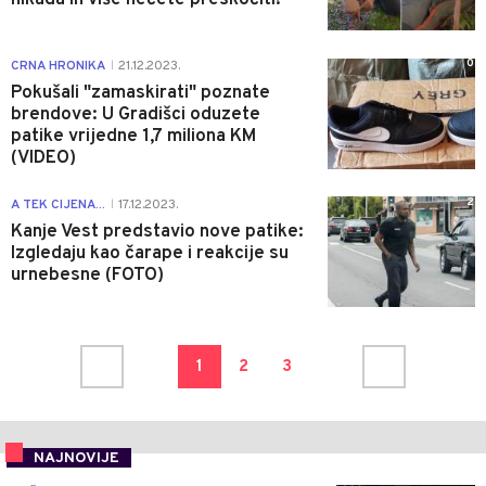
0
CRNA HRONIKA
21.12.2023.
|
Pokušali "zamaskirati" poznate
brendove: U Gradišci oduzete
patike vrijedne 1,7 miliona KM
(VIDEO)
2
A TEK CIJENA...
17.12.2023.
|
Kanje Vest predstavio nove patike:
Izgledaju kao čarape i reakcije su
urnebesne (FOTO)
1
2
3
NAJNOVIJE