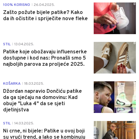
0
100% KORISNO
26.04.2025.
|
Zašto požute bijele patike? Kako
da ih očistite i spriječite nove fleke
0
STIL
13.04.2025.
|
Patike koje obožavaju influenserke
dostupne i kod nas: Pronašli smo 5
najboljih parova za proljeće 2025.
0
KOŠARKA
18.03.2025.
|
Džordan napravio Dončiću patike
da ga sjećaju na domovinu: Kad
obuje "Luka 4" da se sjeti
djetinjstva
0
STIL
14.03.2025.
|
Ni crne, ni bijele: Patike u ovoj boji
su vrući trend, a lako se kombinuju