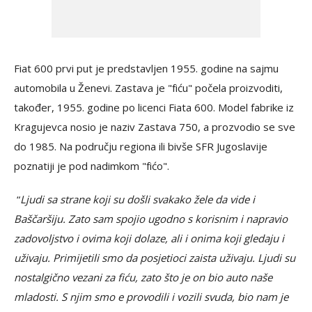
Fiat 600 prvi put je predstavljen 1955. godine na sajmu
automobila u Ženevi. Zastava je "fiću" počela proizvoditi,
također, 1955. godine po licenci Fiata 600. Model fabrike iz
Kragujevca nosio je naziv Zastava 750, a prozvodio se sve
do 1985. Na području regiona ili bivše SFR Jugoslavije
poznatiji je pod nadimkom "fićo".
“
Ljudi sa strane koji su došli svakako žele da vide i
Baščaršiju. Zato sam spojio ugodno s korisnim i napravio
zadovoljstvo i ovima koji dolaze, ali i onima koji gledaju i
uživaju. Primijetili smo da posjetioci zaista uživaju. Ljudi su
nostalgično vezani za fiću, zato što je on bio auto naše
mladosti. S njim smo e provodili i vozili svuda, bio nam je