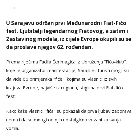
AUTOR
Anadolija
0
U Sarajevu održan prvi Međunarodni Fiat-Fićo
fest. Ljubitelji legendarnog Fiatovog, a zatim i
Zastavinog modela, iz cijele Evrope okupili su se
da proslave njegov 62. rođendan.
Prema riječima Fadila Ćerimagića iz Udruženja “Fićo-klub“,
koje je organizator manifestacije, Sarajlije i turisti mogli su
da vide 66 primjeraka "fiće", kojima su vlasnici iz svih
krajeva Evrope, najviše iz regiona, stigli na prvi Fiat-fićo
fest.
Kako kaže vlasnici "fića" su pokazali da prva ljubav zaborava
nema i da su mnogi od njih nostalgično vezani za svoja
vozila.