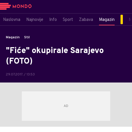
Naslovna
Najnovije
Info
Sport
Zabava
Magazin
M
Magazin
Stil
"Fiće" okupirale Sarajevo
(FOTO)
29.07.2017. / 13:53