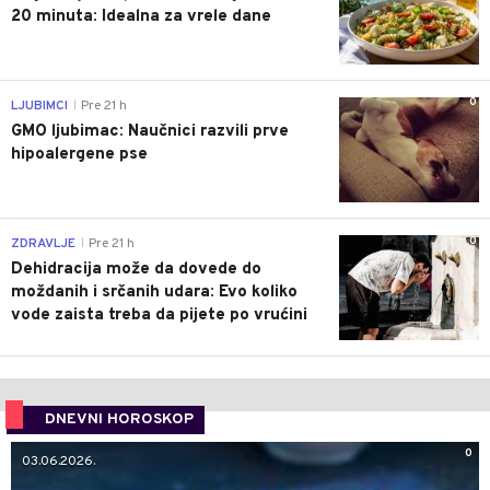
20 minuta: Idealna za vrele dane
0
LJUBIMCI
Pre 21 h
|
GMO ljubimac: Naučnici razvili prve
hipoalergene pse
0
ZDRAVLJE
Pre 21 h
|
Dehidracija može da dovede do
moždanih i srčanih udara: Evo koliko
vode zaista treba da pijete po vrućini
DNEVNI HOROSKOP
0
03.06.2026.