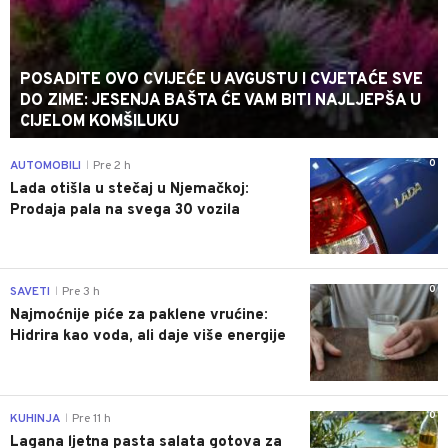
POSADITE OVO CVIJEĆE U AVGUSTU I CVJETAĆE SVE
DO ZIME: JESENJA BAŠTA ĆE VAM BITI NAJLJEPŠA U
CIJELOM KOMŠILUKU
0
AUTOMOBILI
Pre 2 h
|
Lada otišla u stečaj u Njemačkoj:
Prodaja pala na svega 30 vozila
0
SAVETI
Pre 3 h
|
Najmoćnije piće za paklene vrućine:
Hidrira kao voda, ali daje više energije
0
KUHINJA
Pre 11 h
|
Lagana ljetna pasta salata gotova za