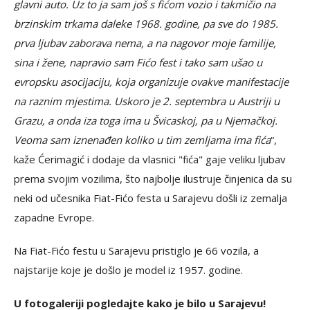
glavni auto. Uz to ja sam još s fićom vozio i takmičio na
brzinskim trkama daleke 1968. godine, pa sve do 1985.
prva ljubav zaborava nema, a na nagovor moje familije,
sina i žene, napravio sam Fićo fest i tako sam ušao u
evropsku asocijaciju, koja organizuje ovakve manifestacije
na raznim mjestima. Uskoro je 2. septembra u Austriji u
Grazu, a onda iza toga ima u Švicaskoj, pa u Njemačkoj.
Veoma sam iznenađen koliko u tim zemljama ima fića
“,
kaže Ćerimagić i dodaje da vlasnici "fića" gaje veliku ljubav
prema svojim vozilima, što najbolje ilustruje činjenica da su
neki od učesnika Fiat-Fićo festa u Sarajevu došli iz zemalja
zapadne Evrope.
Na Fiat-Fićo festu u Sarajevu pristiglo je 66 vozila, a
najstarije koje je došlo je model iz 1957. godine.
U fotogaleriji pogledajte kako je bilo u Sarajevu!