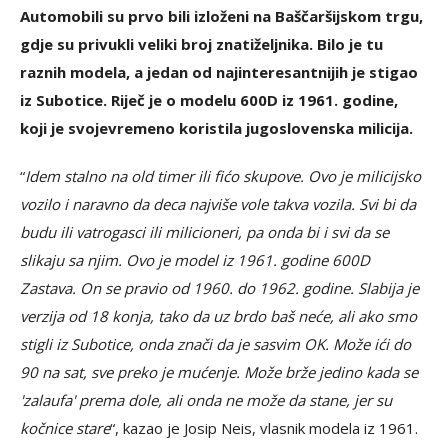
Automobili su prvo bili izloženi na Baščaršijskom trgu,
gdje su privukli veliki broj znatiželjnika. Bilo je tu
raznih modela, a jedan od najinteresantnijih je stigao
iz Subotice. Riječ je o modelu 600D iz 1961. godine,
koji je svojevremeno koristila jugoslovenska milicija.
“
Idem stalno na old timer ili fićo skupove. Ovo je milicijsko
vozilo i naravno da deca najviše vole takva vozila. Svi bi da
budu ili vatrogasci ili milicioneri, pa onda bi i svi da se
slikaju sa njim. Ovo je model iz 1961. godine 600D
Zastava. On se pravio od 1960. do 1962. godine. Slabija je
verzija od 18 konja, tako da uz brdo baš neće, ali ako smo
stigli iz Subotice, onda znači da je sasvim OK. Može ići do
90 na sat, sve preko je mućenje. Može brže jedino kada se
'zalaufa' prema dole, ali onda ne može da stane, jer su
kočnice stare
“, kazao je Josip Neis, vlasnik modela iz 1961.