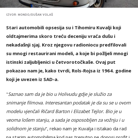
IZVOR: MONDO/DUŠAN VOLAŠ
Stari automobili opsesija su i Tihomiru Kuvalji koji
oldtajmerima skoro treću deceniju vraća dušu i
nekadašnji sjaj. Kroz njegovu radioniocu predfilovali
su mnogi restaurirani modeli, a koje bi požljeli mnogi
istinski zaljubljenici u četvorotočkaše. Ovaj put
pokazao nam je, kako tvrdi, Rols-Rojsa iz 1964. godine
koji je uvezen iz SAD-a.
"
Saznao sam da je bio u Holivudu gdje je služio za
snimanje filmova. Interesantan podatak je da su se u ovom
modelu vjenčali Ričard Barton i Elizabet Tejlor. Bio je u
veoma lošem stanju, a sada je osposobljen za vožnju i u
solidnom je stanju
", rekao nam je Kuvalja i istakao da rad
na starim automobilima kod nas trenutno ne donosi profit i