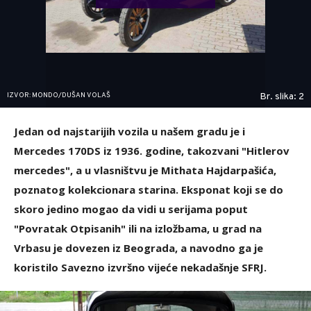
IZVOR: MONDO/DUŠAN VOLAŠ
Br. slika: 2
Jedan od najstarijih vozila u našem gradu je i
Mercedes 170DS iz 1936. godine, takozvani "Hitlerov
mercedes", a u vlasništvu je Mithata Hajdarpašića,
poznatog kolekcionara starina. Eksponat koji se do
skoro jedino mogao da vidi u serijama poput
"Povratak Otpisanih" ili na izložbama, u grad na
Vrbasu je dovezen iz Beograda, a navodno ga je
koristilo Savezno izvršno vijeće nekadašnje SFRJ.