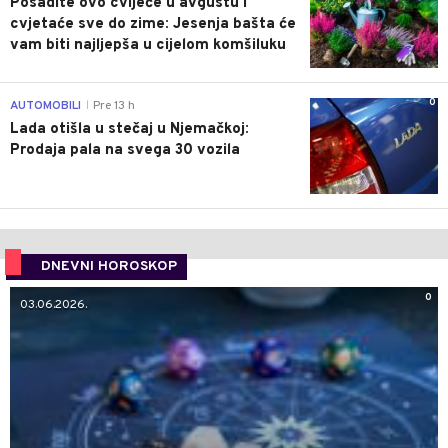
Posadite ovo cvijeće u avgustu i
cvjetaće sve do zime: Jesenja bašta će
vam biti najljepša u cijelom komšiluku
0
AUTOMOBILI
Pre 13 h
|
Lada otišla u stečaj u Njemačkoj:
Prodaja pala na svega 30 vozila
DNEVNI HOROSKOP
0
03.06.2026.