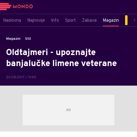
Naslovna
Najnovije
Info
Sport
Zabava
Magazin
M
Magazin
Stil
Oldtajmeri - upoznajte
banjalučke limene veterane
20.08.2017. / 11:45