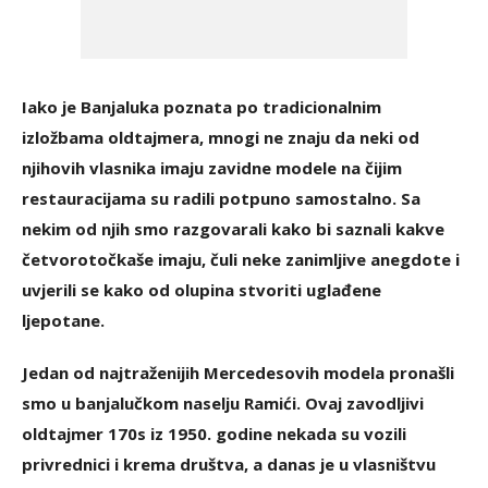
Iako je Banjaluka poznata po tradicionalnim
izložbama oldtajmera, mnogi ne znaju da neki od
njihovih vlasnika imaju zavidne modele na čijim
restauracijama su radili potpuno samostalno. Sa
nekim od njih smo razgovarali kako bi saznali kakve
četvorotočkaše imaju, čuli neke zanimljive anegdote i
uvjerili se kako od olupina stvoriti uglađene
ljepotane.
Jedan od najtraženijih Mercedesovih modela pronašli
smo u banjalučkom naselju Ramići. Ovaj zavodljivi
oldtajmer 170s iz 1950. godine nekada su vozili
privrednici i krema društva, a danas je u vlasništvu