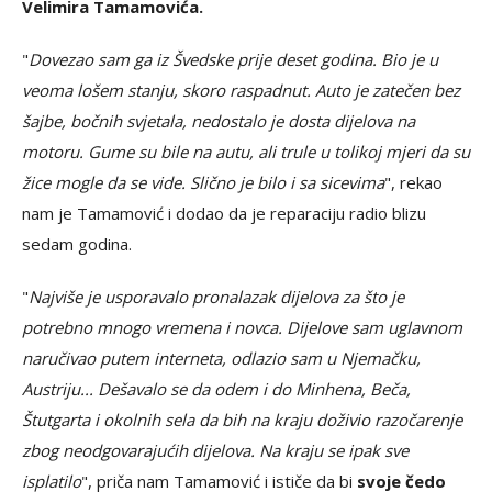
Velimira Tamamovića.
"
Dovezao sam ga iz Švedske prije deset godina. Bio je u
veoma lošem stanju, skoro raspadnut. Auto je zatečen bez
šajbe, bočnih svjetala, nedostalo je dosta dijelova na
motoru. Gume su bile na autu, ali trule u tolikoj mjeri da su
žice mogle da se vide. Slično je bilo i sa sicevima
", rekao
nam je Tamamović i dodao da je reparaciju radio blizu
sedam godina.
"
Najviše je usporavalo pronalazak dijelova za što je
potrebno mnogo vremena i novca. Dijelove sam uglavnom
naručivao putem interneta, odlazio sam u Njemačku,
Austriju... Dešavalo se da odem i do Minhena, Beča,
Štutgarta i okolnih sela da bih na kraju doživio razočarenje
zbog neodgovarajućih dijelova. Na kraju se ipak sve
isplatilo
", priča nam Tamamović i ističe da bi
svoje čedo