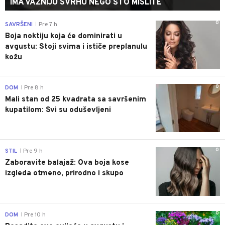
IMA VAŽNIJU SVRHU NEGO ŠTO MISLITE
0
SAVRŠENI
Pre 7 h
|
Boja noktiju koja će dominirati u
avgustu: Stoji svima i ističe preplanulu
kožu
0
DOM
Pre 8 h
|
Mali stan od 25 kvadrata sa savršenim
kupatilom: Svi su oduševljeni
0
STIL
Pre 9 h
|
Zaboravite balajaž: Ova boja kose
izgleda otmeno, prirodno i skupo
0
DOM
Pre 10 h
|