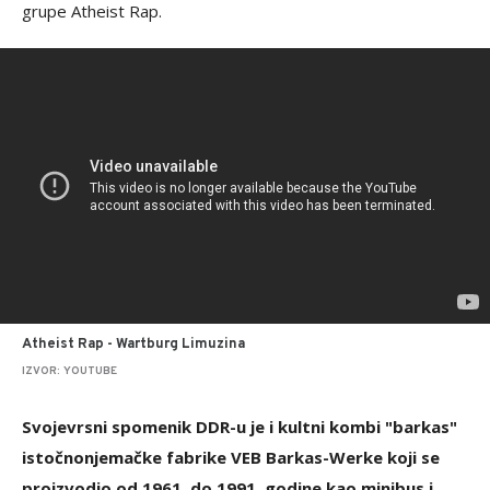
grupe Atheist Rap.
Atheist Rap - Wartburg Limuzina
IZVOR: YOUTUBE
Svojevrsni spomenik DDR-u je i kultni kombi "barkas"
istočnonjemačke fabrike VEB Barkas-Werke koji se
proizvodio od 1961. do 1991. godine kao minibus i