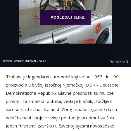
POGLEDAJ SLIKE
IZVOR: MONDO/DUŠAN VOLAŠ
Br. slika: 3
Trabant je legendarni automobil koji se od 1957. do 1991.
proizvodio u bivšoj Istočnoj Njemačkoj (DDR - Deutsche
Demokratische Republik). Glavne prednosti su mu bile
prostor za smještaj putnika, veliki prtljažnik, izdržljiva
karoserija, brzina i trajnost. Zbog urbane legende da su
neki "trabant" pojele svinje postao je predmet za šalu.
Jedan "trabant" završio i u čuvenoj pjesmi novosadske