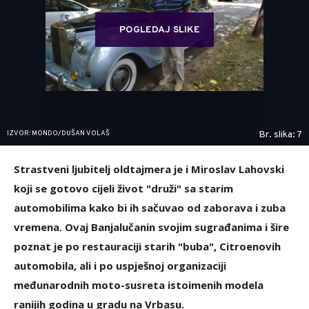
POGLEDAJ SLIKE
IZVOR: MONDO/DUŠAN VOLAŠ
Br. slika: 7
Strastveni ljubitelj oldtajmera je i Miroslav Lahovski
koji se gotovo cijeli život "druži" sa starim
automobilima kako bi ih sačuvao od zaborava i zuba
vremena. Ovaj Banjalučanin svojim sugrađanima i šire
poznat je po restauraciji starih "buba", Citroenovih
automobila, ali i po uspješnoj organizaciji
međunarodnih moto-susreta istoimenih modela
ranijih godina u gradu na Vrbasu.