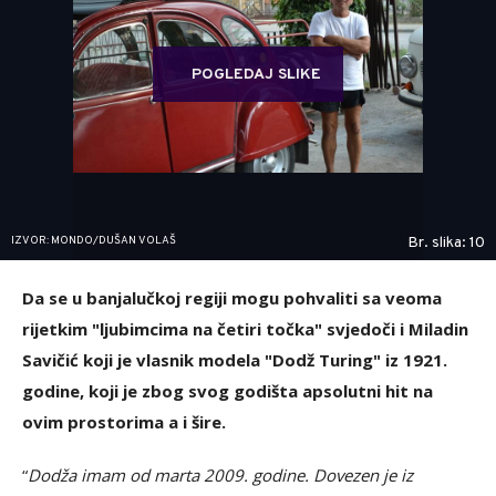
POGLEDAJ SLIKE
IZVOR: MONDO/DUŠAN VOLAŠ
Br. slika: 10
Da se u banjalučkoj regiji mogu pohvaliti sa veoma
rijetkim "ljubimcima na četiri točka" svjedoči i Miladin
Savičić koji je vlasnik modela "Dodž Turing" iz 1921.
godine, koji je zbog svog godišta apsolutni hit na
ovim prostorima a i šire.
“
Dodža imam od marta 2009. godine. Dovezen je iz