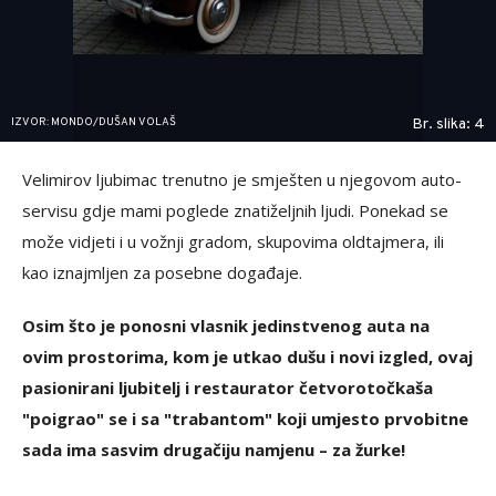
IZVOR: MONDO/DUŠAN VOLAŠ
Br. slika: 4
Velimirov ljubimac trenutno je smješten u njegovom auto-
servisu gdje mami poglede znatiželjnih ljudi. Ponekad se
može vidjeti i u vožnji gradom, skupovima oldtajmera, ili
kao iznajmljen za posebne događaje.
Osim što je ponosni vlasnik jedinstvenog auta na
ovim prostorima, kom je utkao dušu i novi izgled, ovaj
pasionirani ljubitelj i restaurator četvorotočkaša
"poigrao" se i sa "trabantom" koji umjesto prvobitne
sada ima sasvim drugačiju namjenu – za žurke!