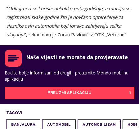
"
Odltajmeri se koriste nekoliko puta godišnje, a moraju se
registrovati svake godine što je novčano opterećenje za
vlasnike ovih automobila koji ionako zahtijevaju velika
ulaganja
", rekao nam je Zoran Pavlović iz OTK „Veteran“
Naše vijesti ne morate da provjeravate
Budite bolje informisani od drugih, preuzmite Mondo mobilnu
aplikaciju
PREUZMI APLIKACIJU
TAGOVI
BANJALUKA
AUTOMOBIL
AUTOMOBILIZAM
HOBI