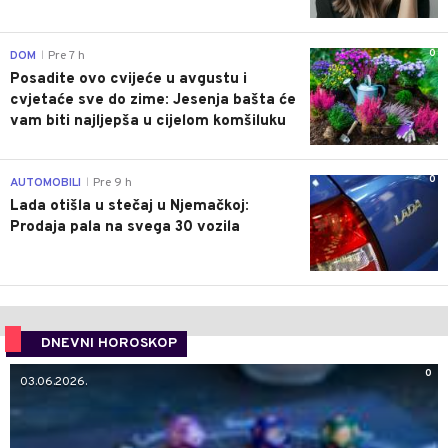
0
DOM
Pre 7 h
|
Posadite ovo cvijeće u avgustu i
cvjetaće sve do zime: Jesenja bašta će
vam biti najljepša u cijelom komšiluku
0
AUTOMOBILI
Pre 9 h
|
Lada otišla u stečaj u Njemačkoj:
Prodaja pala na svega 30 vozila
DNEVNI HOROSKOP
0
03.06.2026.