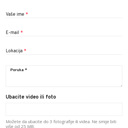
Vaše ime
*
E-mail
*
Lokacija
*
Ubacite video ili foto
Možete da ubacite do 3 fotografije ili videa. Ne smije biti
više od 25 MB.