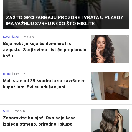
ZAŠTO GRCI FARBAJU PROZORE I VRATA U PLAVO?
IMA VAŽNIJU SVRHU NEGO ŠTO MISLITE
0
SAVRŠENI
Pre 3 h
|
Boja noktiju koja će dominirati u
avgustu: Stoji svima i ističe preplanulu
kožu
0
DOM
Pre 5 h
|
Mali stan od 25 kvadrata sa savršenim
kupatilom: Svi su oduševljeni
0
STIL
Pre 6 h
|
Zaboravite balajaž: Ova boja kose
izgleda otmeno, prirodno i skupo