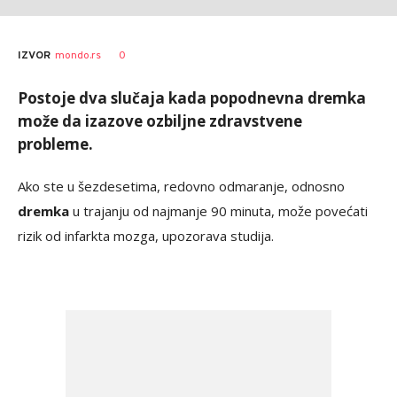
0
IZVOR
mondo.rs
Postoje dva slučaja kada popodnevna dremka
može da izazove ozbiljne zdravstvene
probleme.
Ako ste u šezdesetima, redovno odmaranje, odnosno
dremka
u trajanju od najmanje 90 minuta, može povećati
rizik od infarkta mozga, upozorava studija.