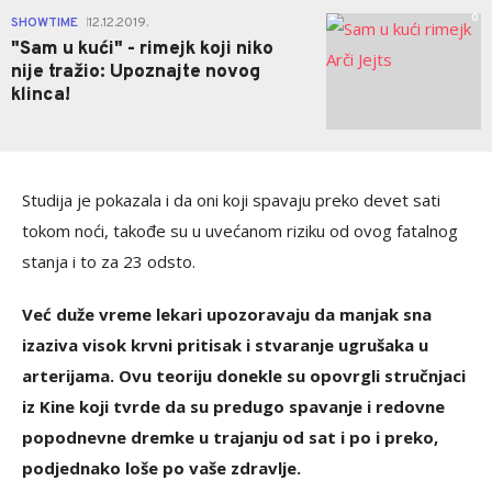
0
SHOWTIME
12.12.2019.
|
"Sam u kući" - rimejk koji niko
nije tražio: Upoznajte novog
klinca!
Studija je pokazala i da oni koji spavaju preko devet sati
tokom noći, takođe su u uvećanom riziku od ovog fatalnog
stanja i to za 23 odsto.
Već duže vreme lekari upozoravaju da manjak sna
izaziva visok krvni pritisak i stvaranje ugrušaka u
arterijama.
Ovu teoriju donekle su opovrgli stručnjaci
iz Kine koji tvrde da su predugo spavanje i redovne
popodnevne dremke u trajanju od sat i po i preko,
podjednako loše po vaše zdravlje.