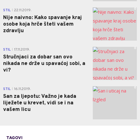
0
STIL
22.11.2019.
|
Nije naivno: Kako spavanje kraj
osobe koja hrče šteti vašem
zdravlju
0
STIL
17.11.2019.
|
Stručnjaci za dobar san ovo
nikada ne drže u spavaćoj sobi, a
vi?
0
STIL
16.11.2019.
|
San za ljepotu: Važno je kada
liježete u krevet, vidi se i na
vašem licu
TAGOVI