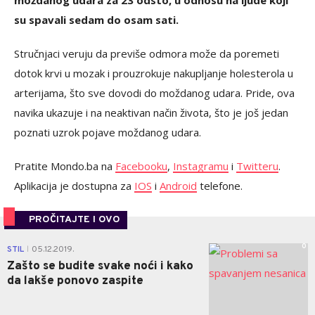
su spavali sedam do osam sati.
Stručnjaci veruju da previše odmora može da poremeti
dotok krvi u mozak i prouzrokuje nakupljanje holesterola u
arterijama, što sve dovodi do moždanog udara. Pride, ova
navika ukazuje i na neaktivan način života, što je još jedan
poznati uzrok pojave moždanog udara.
Pratite Mondo.ba na
Facebooku
,
Instagramu
i
Twitteru
.
Aplikacija je dostupna za
IOS
i
Android
telefone.
PROČITAJTE I OVO
0
STIL
05.12.2019.
|
Zašto se budite svake noći i kako
da lakše ponovo zaspite