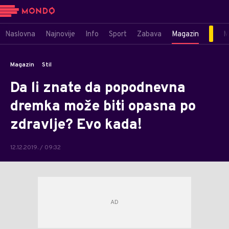
Naslovna
Najnovije
Info
Sport
Zabava
Magazin
M
Magazin
Stil
Da li znate da popodnevna
dremka može biti opasna po
zdravlje? Evo kada!
12.12.2019. / 09:32