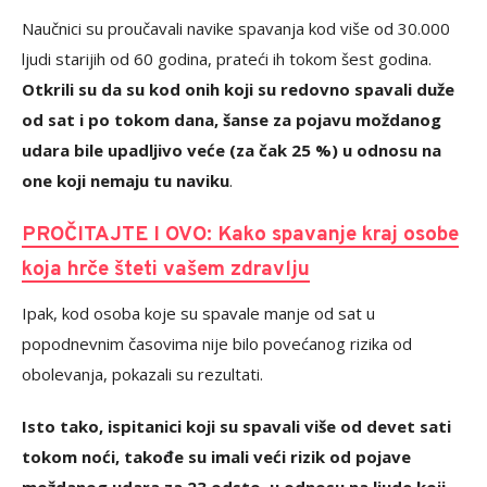
Naučnici su proučavali navike spavanja kod više od 30.000
ljudi starijih od 60 godina, prateći ih tokom šest godina.
Otkrili su da su kod onih koji su redovno spavali duže
od sat i po tokom dana, šanse za pojavu moždanog
udara bile upadljivo veće (za čak 25 %) u odnosu na
one koji nemaju tu naviku
.
PROČITAJTE I OVO: Kako spavanje kraj osobe
koja hrče šteti vašem zdravlju
Ipak, kod osoba koje su spavale manje od sat u
popodnevnim časovima nije bilo povećanog rizika od
obolevanja, pokazali su rezultati.
Isto tako, ispitanici koji su spavali više od devet sati
tokom noći, takođe su imali veći rizik od pojave
moždanog udara za 23 odsto, u odnosu na ljude koji