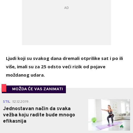
Ljudi koji su svakog dana dremali otprilike sat i po ili
više, imali su za 25 odsto veći rizik od pojave
moždanog udara.
MOŽDA ĆE VAS ZANIMATI
0
STIL
12.12.2019.
|
Jednostavan način da svaka
vežba koju radite bude mnogo
efikasnija